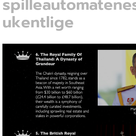
spilleautomatene
ukentlige