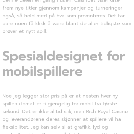
denne delen en gang i uken. Casinoet viser ofte
frem nye titler gjennom kampanjer og turneringer
også, så hold med på hva som promoteres. Det tar
bare noen få klikk å være blant de aller tidligste som
prøver et nytt spill.
Spesialdesignet for
mobilspillere
Noe jeg legger stor pris på er at nesten hver ny
spilleautomat er tilgjengelig for mobil fra første
sekund. Det er ikke alltid slik, men Rich Royal Casino
og leverandørene deres skjønner at spillere vil ha
fleksibilitet. Jeg kan selv si at grafikk, lyd og