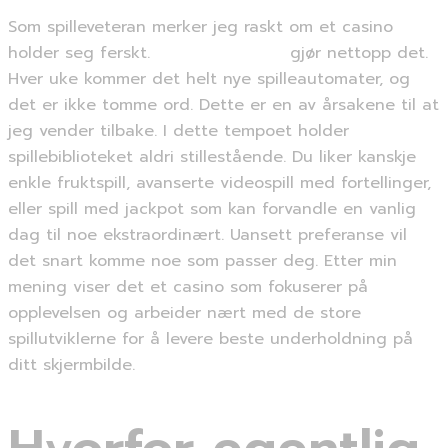
Som spilleveteran merker jeg raskt om et casino
holder seg ferskt.
kasino rich royal
gjør nettopp det.
Hver uke kommer det helt nye spilleautomater, og
det er ikke tomme ord. Dette er en av årsakene til at
jeg vender tilbake. I dette tempoet holder
spillebiblioteket aldri stillestående. Du liker kanskje
enkle fruktspill, avanserte videospill med fortellinger,
eller spill med jackpot som kan forvandle en vanlig
dag til noe ekstraordinært. Uansett preferanse vil
det snart komme noe som passer deg. Etter min
mening viser det et casino som fokuserer på
opplevelsen og arbeider nært med de store
spillutviklerne for å levere beste underholdning på
ditt skjermbilde.