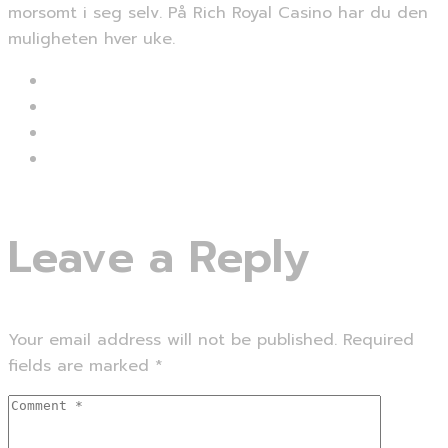
morsomt i seg selv. På Rich Royal Casino har du den
muligheten hver uke.
Leave a Reply
Your email address will not be published.
Required
fields are marked
*