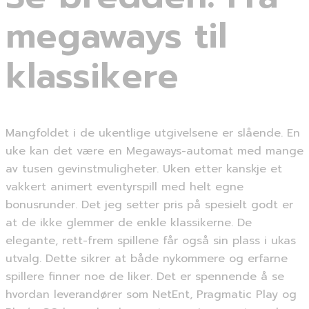
megaways til
klassikere
Mangfoldet i de ukentlige utgivelsene er slående. En
uke kan det være en Megaways-automat med mange
av tusen gevinstmuligheter. Uken etter kanskje et
vakkert animert eventyrspill med helt egne
bonusrunder. Det jeg setter pris på spesielt godt er
at de ikke glemmer de enkle klassikerne. De
elegante, rett-frem spillene får også sin plass i ukas
utvalg. Dette sikrer at både nykommere og erfarne
spillere finner noe de liker. Det er spennende å se
hvordan leverandører som NetEnt, Pragmatic Play og