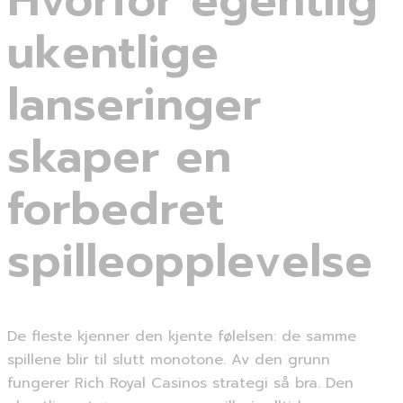
Hvorfor egentlig
ukentlige
lanseringer
skaper en
forbedret
spilleopplevelse
De fleste kjenner den kjente følelsen: de samme
spillene blir til slutt monotone. Av den grunn
fungerer Rich Royal Casinos strategi så bra. Den