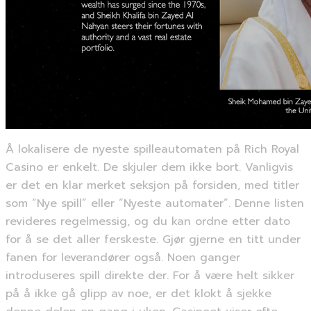
Å lokalisere de nyeste spilleautomaten på Rich Royal
Casino er enkelt. De skjuler dem ikke bort. Vanligvis
er det en klar merket seksjon på forsiden, med titler
som “Nye spill” eller “Nyeste automater”. Denne listen
revideres regelmessig, og du kan ordne etter dato
for å se det aller ferskeste. Gjør gjerne en titt under
fanen for leverandører også. Noen ganger
introduseres spill direkte der. For å være helt sikker
på å ikke gå glipp av noe, er det klokt å sjekke