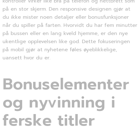
kontroller virker like bra på telefon og nettbrett som
på en stor skjerm. Den responsive designen gjør at
du ikke mister noen detaljer eller bonusfunksjoner
når du spiller på farten. Hvorvidt du har fem minutter
på bussen eller en lang kveld hjemme, er den nye
ukentlige opplevelsen like god. Dette fokuseringen
på mobil gjør at nyhetene føles øyeblikkelige,
uansett hvor du er.
Bonuselementer
og nyvinning i
ferske titler