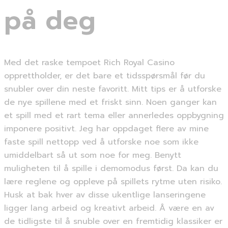
på deg
Med det raske tempoet Rich Royal Casino
opprettholder, er det bare et tidsspørsmål før du
snubler over din neste favoritt. Mitt tips er å utforske
de nye spillene med et friskt sinn. Noen ganger kan
et spill med et rart tema eller annerledes oppbygning
imponere positivt. Jeg har oppdaget flere av mine
faste spill nettopp ved å utforske noe som ikke
umiddelbart så ut som noe for meg. Benytt
muligheten til å spille i demomodus først. Da kan du
lære reglene og oppleve på spillets rytme uten risiko.
Husk at bak hver av disse ukentlige lanseringene
ligger lang arbeid og kreativt arbeid. Å være en av
de tidligste til å snuble over en fremtidig klassiker er