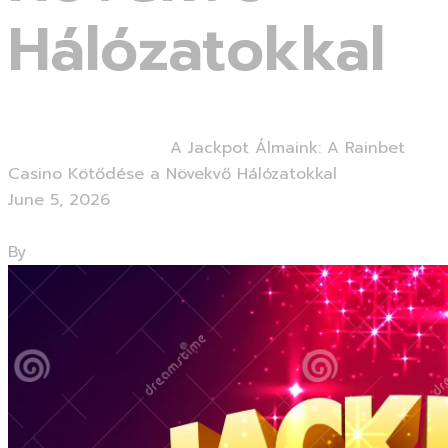
Hálózatokkal
Home
Uncategorized
A Jackpot Álmaink: A Rainbet
Casino Kötődése a Növekvő Hálózatokkal
June 5, 2026
0 Comments
By
admin