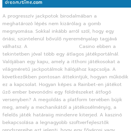
A progresszív jackpotok birodalmában a
meghatározó lépés nem kizárólag a gomb
megnyomása. Sokkal inkább arról szól, hogy egy
óriási, szüntelenül bővülő nyereményalap tagjává
válhatsz. A
Rainbet Kaszinó Link
Casino ebben a
tekintetben jóval több egy átlagos játékportálnál.
Valójában egy kapu, amely a itthoni játékosokat a
világméretű jackpotálmok hálójához kapcsolja. A
következőkben pontosan áttekintjük, hogyan működik
ez a kapcsolat. Hogyan képes a Rainbet-en játékot
űző ember bevonódni egy földrészeket átfogó
versenyben? A megoldás a platform tervében bújik
meg, amely a mechanikától a játékosélményig, a
felelős játék határaiig mindenre kiterjed. A kaszinó
bekapcsolása a legnagyobb szoftverfejlesztők
rendszereibe azt jelenti, hogy egy fővárosi vagy