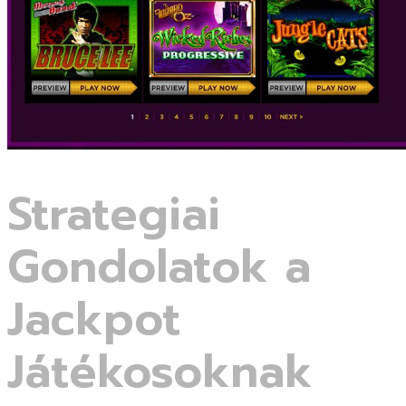
Strategiai
Gondolatok a
Jackpot
Játékosoknak