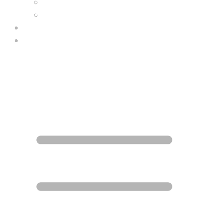
Photography
Brand Logo
Blog
Contact Us
Menu
Lets start