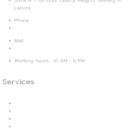
Suite # 1, 1st Floor Liberty Heights Gulberg III,
Lahore
Phone :
+92 312 4729067
Mail :
support@smartseo.pk
Working Hours : 10 AM - 6 PM
Services
Branding & Identity
Web Design & Development
Mobile App Development
UI & UX Designing