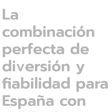
La
combinación
perfecta de
diversión y
fiabilidad para
España con