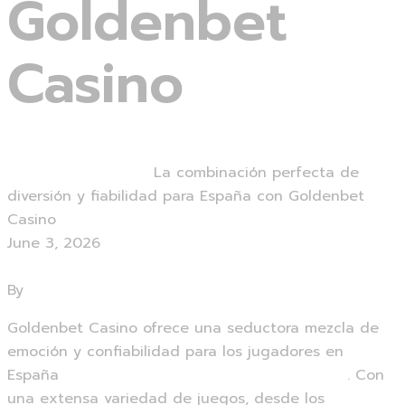
Goldenbet
Casino
Home
Uncategorized
La combinación perfecta de
diversión y fiabilidad para España con Goldenbet
Casino
June 3, 2026
0 Comments
By
admin
Goldenbet Casino ofrece una seductora mezcla de
emoción y confiabilidad para los jugadores en
España
https://goldenbetcasino.eu.com/es-es/
. Con
una extensa variedad de juegos, desde los