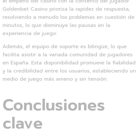
el empeño del casino con la contento del jugador.
Goldenbet Casino prioriza la rapidez de respuesta,
resolviendo a menudo los problemas en cuestión de
minutos, lo que disminuye las pausas en la
experiencia de juego.
Además, el equipo de soporte es bilingüe, lo que
facilita asistir a la variada comunidad de jugadores
en España. Esta disponibilidad promueve la fiabilidad
y la credibilidad entre los usuarios, estableciendo un
medio de juego más ameno y sin tensión.
Conclusiones
clave