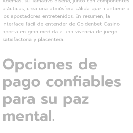
Además, su llamativo diseño, junto con componentes
prácticos, crea una atmósfera cálida que mantiene a
los apostadores entretenidos. En resumen, la
interface fácil de entender de Goldenbet Casino
aporta en gran medida a una vivencia de juego
satisfactoria y placentera.
Opciones de
pago confiables
para su paz
mental.