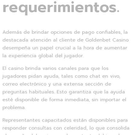
requerimientos.
Además de brindar opciones de pago confiables, la
destacada atención al cliente de Goldenbet Casino
desempeña un papel crucial a la hora de aumentar
la experiencia global del jugador.
El casino brinda varios canales para que los
jugadores pidan ayuda, tales como chat en vivo,
correo electrónico y una extensa sección de
preguntas habituales. Esto garantiza que la ayuda
esté disponible de forma inmediata, sin importar el
problema.
Representantes capacitados están disponibles para
responder consultas con celeridad, lo que consolida