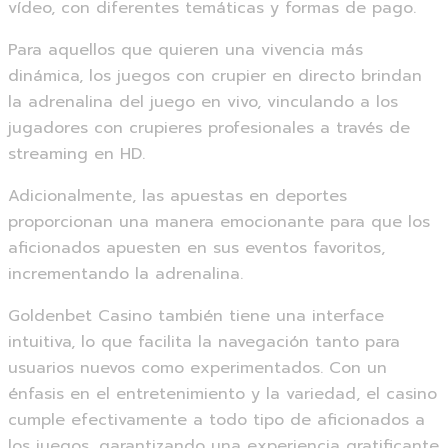
vídeo, con diferentes temáticas y formas de pago.
Para aquellos que quieren una vivencia más
dinámica, los juegos con crupier en directo brindan
la adrenalina del juego en vivo, vinculando a los
jugadores con crupieres profesionales a través de
streaming en HD.
Adicionalmente, las apuestas en deportes
proporcionan una manera emocionante para que los
aficionados apuesten en sus eventos favoritos,
incrementando la adrenalina.
Goldenbet Casino también tiene una interface
intuitiva, lo que facilita la navegación tanto para
usuarios nuevos como experimentados. Con un
énfasis en el entretenimiento y la variedad, el casino
cumple efectivamente a todo tipo de aficionados a
los juegos, garantizando una experiencia gratificante