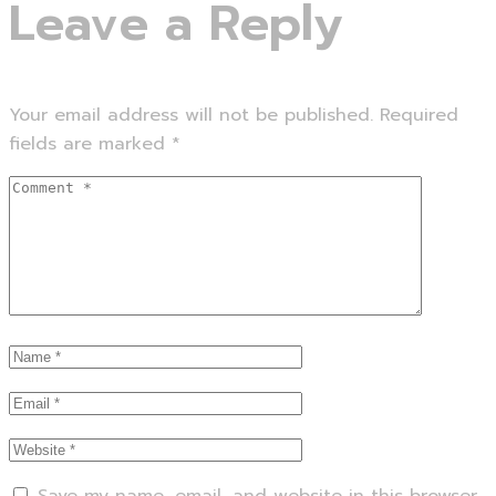
Leave a Reply
Your email address will not be published.
Required
fields are marked
*
Save my name, email, and website in this browser