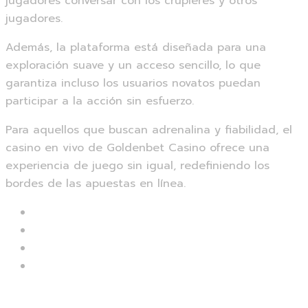
jugadores conversar con los crupieres y otros
jugadores.
Además, la plataforma está diseñada para una
exploración suave y un acceso sencillo, lo que
garantiza incluso los usuarios novatos puedan
participar a la acción sin esfuerzo.
Para aquellos que buscan adrenalina y fiabilidad, el
casino en vivo de Goldenbet Casino ofrece una
experiencia de juego sin igual, redefiniendo los
bordes de las apuestas en línea.