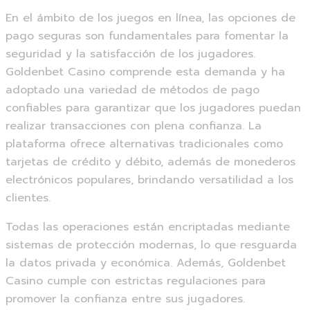
En el ámbito de los juegos en línea, las opciones de
pago seguras son fundamentales para fomentar la
seguridad y la satisfacción de los jugadores.
Goldenbet Casino comprende esta demanda y ha
adoptado una variedad de métodos de pago
confiables para garantizar que los jugadores puedan
realizar transacciones con plena confianza. La
plataforma ofrece alternativas tradicionales como
tarjetas de crédito y débito, además de monederos
electrónicos populares, brindando versatilidad a los
clientes.
Todas las operaciones están encriptadas mediante
sistemas de protección modernas, lo que resguarda
la datos privada y económica. Además, Goldenbet
Casino cumple con estrictas regulaciones para
promover la confianza entre sus jugadores.