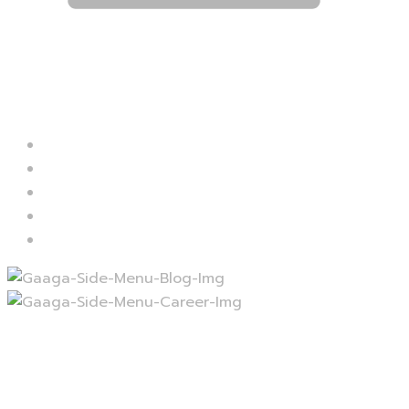
Blog
Career
Contact
Services
Projects