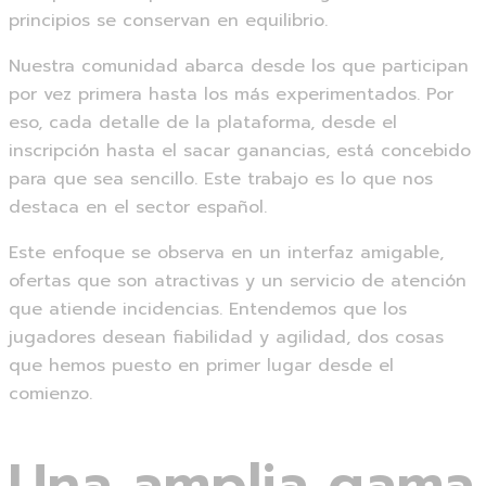
principios se conservan en equilibrio.
Nuestra comunidad abarca desde los que participan
por vez primera hasta los más experimentados. Por
eso, cada detalle de la plataforma, desde el
inscripción hasta el sacar ganancias, está concebido
para que sea sencillo. Este trabajo es lo que nos
destaca en el sector español.
Este enfoque se observa en un interfaz amigable,
ofertas que son atractivas y un servicio de atención
que atiende incidencias. Entendemos que los
jugadores desean fiabilidad y agilidad, dos cosas
que hemos puesto en primer lugar desde el
comienzo.
Una amplia gama