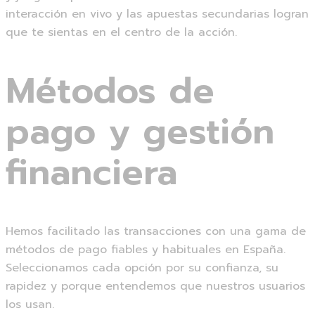
interacción en vivo y las apuestas secundarias logran
que te sientas en el centro de la acción.
Métodos de
pago y gestión
financiera
Hemos facilitado las transacciones con una gama de
métodos de pago fiables y habituales en España.
Seleccionamos cada opción por su confianza, su
rapidez y porque entendemos que nuestros usuarios
los usan.