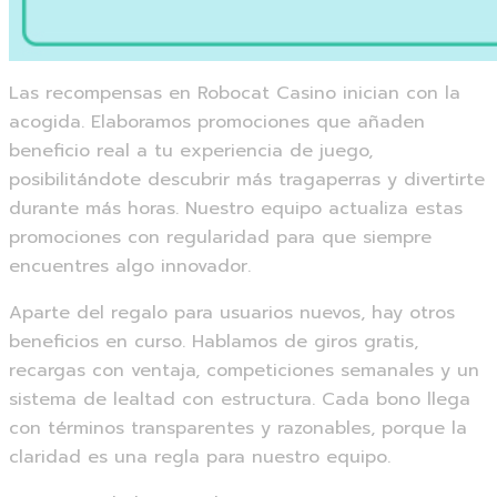
Las recompensas en Robocat Casino inician con la
acogida. Elaboramos promociones que añaden
beneficio real a tu experiencia de juego,
posibilitándote descubrir más tragaperras y divertirte
durante más horas. Nuestro equipo actualiza estas
promociones con regularidad para que siempre
encuentres algo innovador.
Aparte del regalo para usuarios nuevos, hay otros
beneficios en curso. Hablamos de giros gratis,
recargas con ventaja, competiciones semanales y un
sistema de lealtad con estructura. Cada bono llega
con términos transparentes y razonables, porque la
claridad es una regla para nuestro equipo.