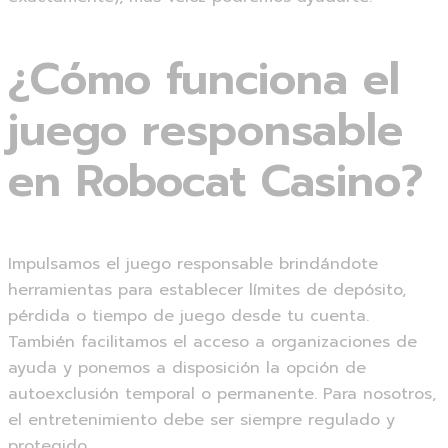
¿Cómo funciona el
juego responsable
en Robocat Casino?
Impulsamos el juego responsable brindándote
herramientas para establecer límites de depósito,
pérdida o tiempo de juego desde tu cuenta.
También facilitamos el acceso a organizaciones de
ayuda y ponemos a disposición la opción de
autoexclusión temporal o permanente. Para nosotros,
el entretenimiento debe ser siempre regulado y
protegido.