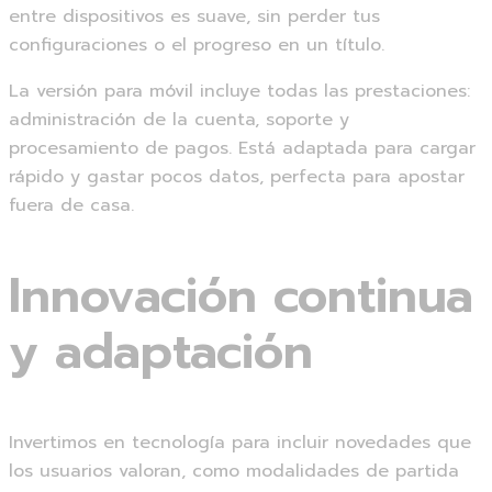
entre dispositivos es suave, sin perder tus
configuraciones o el progreso en un título.
La versión para móvil incluye todas las prestaciones:
administración de la cuenta, soporte y
procesamiento de pagos. Está adaptada para cargar
rápido y gastar pocos datos, perfecta para apostar
fuera de casa.
Innovación continua
y adaptación
Invertimos en tecnología para incluir novedades que
los usuarios valoran, como modalidades de partida