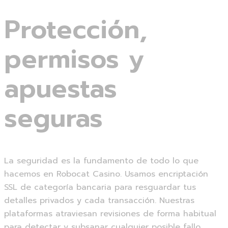
Protección,
permisos y
apuestas
seguras
La seguridad es la fundamento de todo lo que
hacemos en Robocat Casino. Usamos encriptación
SSL de categoría bancaria para resguardar tus
detalles privados y cada transacción. Nuestras
plataformas atraviesan revisiones de forma habitual
para detectar y subsanar cualquier posible fallo.