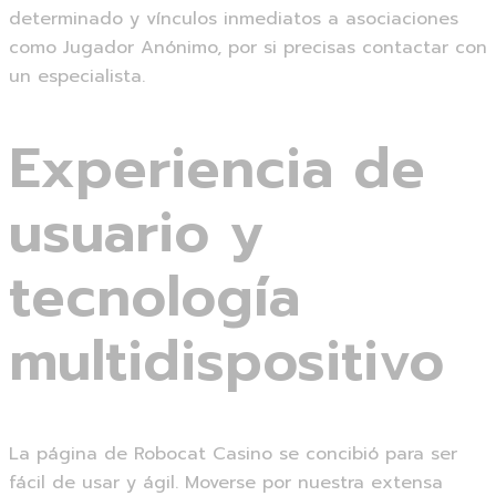
determinado y vínculos inmediatos a asociaciones
como Jugador Anónimo, por si precisas contactar con
un especialista.
Experiencia de
usuario y
tecnología
multidispositivo
La página de Robocat Casino se concibió para ser
fácil de usar y ágil. Moverse por nuestra extensa