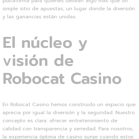
plataforma para quienes desean algo más que un
simple sitio de apuestas; un lugar donde la diversión
y las ganancias están unidas.
El núcleo y
visión de
Robocat Casino
En Robocat Casino hemos construido un espacio que
aprecia por igual la diversión y la seguridad. Nuestro
concepto es clara: ofrecer entretenimiento de
calidad con transparencia y seriedad. Para nosotros,
la experiencia óptima de casino surge cuando estos