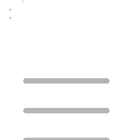
Brand Logo
Blog
Contact Us
Menu
Lets start