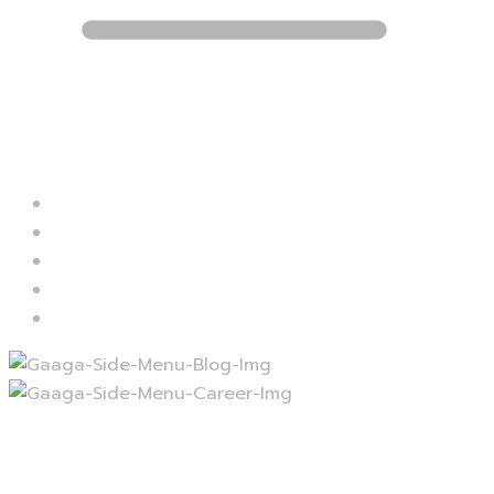
Blog
Career
Contact
Services
Projects