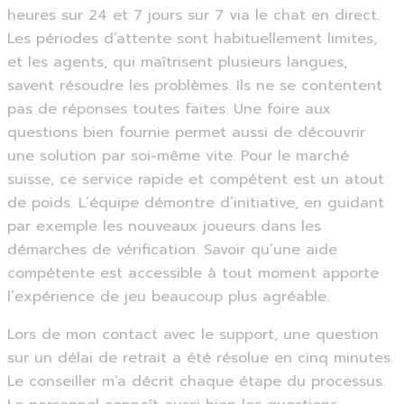
heures sur 24 et 7 jours sur 7 via le chat en direct.
Les périodes d’attente sont habituellement limites,
et les agents, qui maîtrisent plusieurs langues,
savent résoudre les problèmes. Ils ne se contentent
pas de réponses toutes faites. Une foire aux
questions bien fournie permet aussi de découvrir
une solution par soi-même vite. Pour le marché
suisse, ce service rapide et compétent est un atout
de poids. L’équipe démontre d’initiative, en guidant
par exemple les nouveaux joueurs dans les
démarches de vérification. Savoir qu’une aide
compétente est accessible à tout moment apporte
l’expérience de jeu beaucoup plus agréable.
Lors de mon contact avec le support, une question
sur un délai de retrait a été résolue en cinq minutes.
Le conseiller m’a décrit chaque étape du processus.