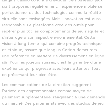
Magius Casino continue d’évoluer. De nouveaux jeux
sont proposés régulièrement, l’expérience mobile se
perfectionne, et des technologies comme la réalité
virtuelle sont envisagées. Mais l’innovation est aussi
responsable. La plateforme crée des outils pour
repérer plus tôt les comportements de jeu risqués et
s’interroge à son impact environnemental. Cette
vision à long terme, qui combine progrès technique
et éthique, assure que Magius Casino demeurera
une référence en matière de divertissement en ligne
sûr. Pour les joueurs suisses, c’est la garantie d’une
expérience qui progresse avec leurs attentes, tout
en préservant leur bien-être.
Les communications de la direction suggèrent
l’arrivée des cryptomonnaies comme moyen de
paiement supplémentaire, réagissant à une demande
du marché. Des partenariats avec des studios de jeu