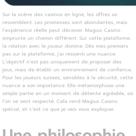
Sur la scène des casinos en ligne, les offres se
ressemblent. Les promesses sont abondantes, mais
l’expérience réelle peut décevoir. Magius Casino
emprunte un chemin différent. Sur cette plateforme,
la relation avec le joueur domine. Dès mes premiers
pas sur la plateforme, j’ai ressenti une nuance.
L’objectif n’est pas uniquement de proposer des
jeux, mais de établir un environnement de confiance.
Pour les joueurs suisses, sensibles à la sécurité, cette
nuance a son importance. Elle métamorphose une
simple partie en un moment de détente agréable, où
l’on se sent respecté. Cela rend Magius Casino
spécial, et c’est ce que je vais vous expliquer.
Une philosophie