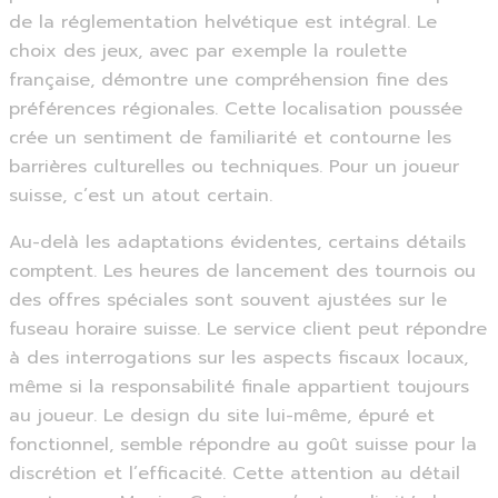
de la réglementation helvétique est intégral. Le
choix des jeux, avec par exemple la roulette
française, démontre une compréhension fine des
préférences régionales. Cette localisation poussée
crée un sentiment de familiarité et contourne les
barrières culturelles ou techniques. Pour un joueur
suisse, c’est un atout certain.
Au-delà les adaptations évidentes, certains détails
comptent. Les heures de lancement des tournois ou
des offres spéciales sont souvent ajustées sur le
fuseau horaire suisse. Le service client peut répondre
à des interrogations sur les aspects fiscaux locaux,
même si la responsabilité finale appartient toujours
au joueur. Le design du site lui-même, épuré et
fonctionnel, semble répondre au goût suisse pour la
discrétion et l’efficacité. Cette attention au détail