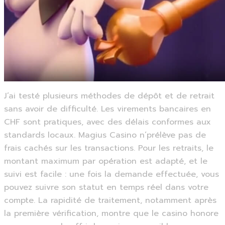
J’ai testé plusieurs méthodes de dépôt et de retrait
sans avoir de difficulté. Les virements bancaires en
CHF sont pratiques, avec des délais conformes aux
standards locaux. Magius Casino n’prélève pas de
frais cachés sur les transactions. Pour les retraits, le
montant maximum par opération est adapté, et le
suivi est facile : une fois la demande effectuée, vous
pouvez suivre son statut en temps réel dans votre
compte. La rapidité de traitement, notamment après
la première vérification, montre que le casino honore