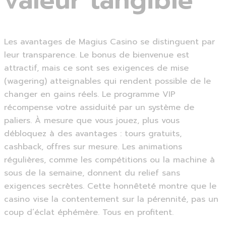
Les avantages de Magius Casino se distinguent par
leur transparence. Le bonus de bienvenue est
attractif, mais ce sont ses exigences de mise
(wagering) atteignables qui rendent possible de le
changer en gains réels. Le programme VIP
récompense votre assiduité par un système de
paliers. À mesure que vous jouez, plus vous
débloquez à des avantages : tours gratuits,
cashback, offres sur mesure. Les animations
régulières, comme les compétitions ou la machine à
sous de la semaine, donnent du relief sans
exigences secrètes. Cette honnêteté montre que le
casino vise la contentement sur la pérennité, pas un
coup d’éclat éphémère. Tous en profitent.