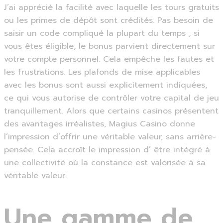
J’ai apprécié la facilité avec laquelle les tours gratuits
ou les primes de dépôt sont crédités. Pas besoin de
saisir un code compliqué la plupart du temps ; si
vous êtes éligible, le bonus parvient directement sur
votre compte personnel. Cela empêche les fautes et
les frustrations. Les plafonds de mise applicables
avec les bonus sont aussi explicitement indiquées,
ce qui vous autorise de contrôler votre capital de jeu
tranquillement. Alors que certains casinos présentent
des avantages irréalistes, Magius Casino donne
l’impression d’offrir une véritable valeur, sans arrière-
pensée. Cela accroît le impression d’ être intégré à
une collectivité où la constance est valorisée à sa
véritable valeur.
Une gamme de