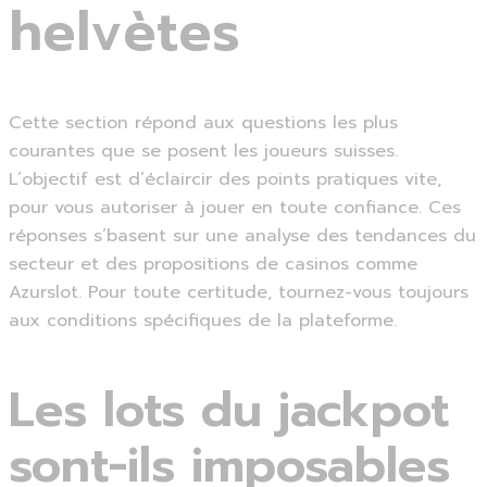
helvètes
Cette section répond aux questions les plus
courantes que se posent les joueurs suisses.
L’objectif est d’éclaircir des points pratiques vite,
pour vous autoriser à jouer en toute confiance. Ces
réponses s’basent sur une analyse des tendances du
secteur et des propositions de casinos comme
Azurslot. Pour toute certitude, tournez-vous toujours
aux conditions spécifiques de la plateforme.
Les lots du jackpot
sont-ils imposables