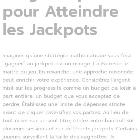
pour Atteindre
les Jackpots
Imaginer qu’une stratégie mathématique vous fera
“gagner” au jackpot est un mirage. L’aléa reste le
maître du jeu. En revanche, une approche raisonnée
peut enrichir votre expérience. Considérez l’argent
misé sur les progressifs comme un budget de loisir à
part entière, un budget que vous acceptez de
perdre. Établissez une limite de dépenses stricte
avant de cliquer. Diversifiez vos parties. Au lieu de
tout miser sur un seul titre, étalez votre bankroll sur
plusieurs sessions et sur différents jackpots. Certains
joueurs surveillent la taille des cagnottes. Ils