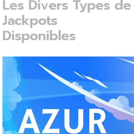
Les Divers Types de
Jackpots
Disponibles