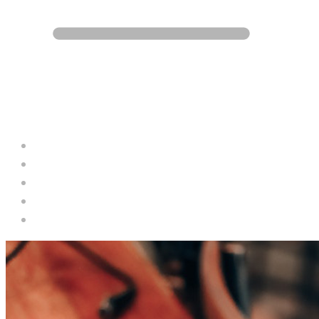
Blog
Career
Contact
Services
Projects