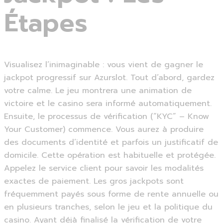
Étapes
Visualisez l’inimaginable : vous vient de gagner le
jackpot progressif sur Azurslot. Tout d’abord, gardez
votre calme. Le jeu montrera une animation de
victoire et le casino sera informé automatiquement.
Ensuite, le processus de vérification (“KYC” – Know
Your Customer) commence. Vous aurez à produire
des documents d’identité et parfois un justificatif de
domicile. Cette opération est habituelle et protégée.
Appelez le service client pour savoir les modalités
exactes de paiement. Les gros jackpots sont
fréquemment payés sous forme de rente annuelle ou
en plusieurs tranches, selon le jeu et la politique du
casino. Ayant déjà finalisé la vérification de votre