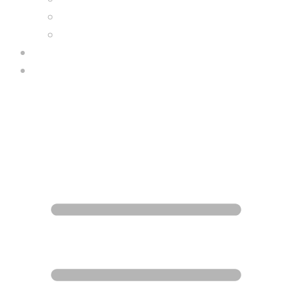
Photography
Brand Logo
Blog
Contact Us
Menu
Lets start