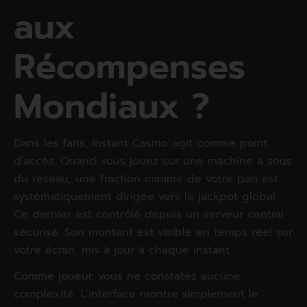
aux
Récompenses
Mondiaux ?
Dans les faits, Instant Casino agit comme point
d’accès. Quand vous jouez sur une machine à sous
du réseau, une fraction minime de votre pari est
systématiquement dirigée vers le jackpot global.
Ce dernier est contrôlé depuis un serveur central
sécurisé. Son montant est visible en temps réel sur
votre écran, mis à jour à chaque instant.
Comme joueur, vous ne constatez aucune
complexité. L’interface montre simplement le