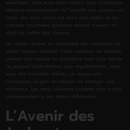
avantages, mais aussi leurs limites. Leur croissance
dépend exclusivement de l’activité des joueurs sur
cette site. Leur cumul est donc plus faible, et les
sommes maximales atteintes restent souvent en
deçà de celles des réseaux.
Un réseau global, lui, rassemble des centaines de
mises chaque moment. Cette cadence de rotation
permet une hausse en puissance bien plus rapide.
Le jackpot local rétribue plus régulièrement, mais
avec des montants réduits. Le réseau vise
l’exception, le gain en mesure de changer une
existence. Les deux solutions existent côte à côte,
correspondant à des désirs différentes.
L’Avenir des