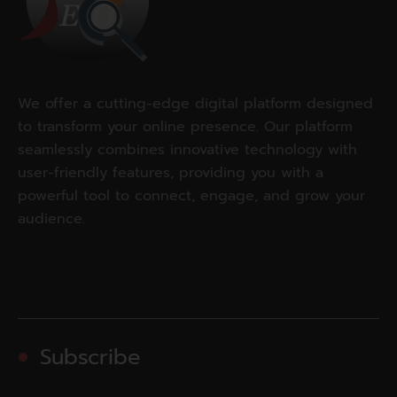
We offer a cutting-edge digital platform designed
to transform your online presence. Our platform
seamlessly combines innovative technology with
user-friendly features, providing you with a
powerful tool to connect, engage, and grow your
audience.
Subscribe