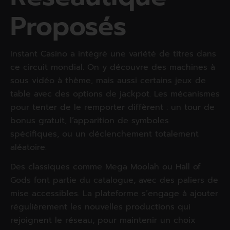
Proposés
Instant Casino a intégré une variété de titres dans
ce circuit mondial. On y découvre des machines à
sous vidéo à thème, mais aussi certains jeux de
table avec des options de jackpot. Les mécanismes
pour tenter de le remporter diffèrent : un tour de
bonus gratuit, l’apparition de symboles
spécifiques, ou un déclenchement totalement
aléatoire.
Des classiques comme Mega Moolah ou Hall of
Gods font partie du catalogue, avec des paliers de
mise accessibles. La plateforme s’engage à ajouter
régulièrement les nouvelles productions qui
rejoignent le réseau, pour maintenir un choix