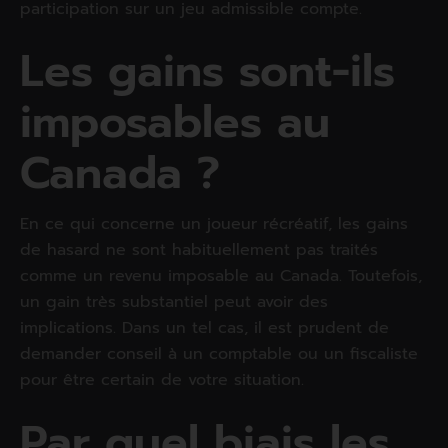
participation sur un jeu admissible compte.
Les gains sont-ils
imposables au
Canada ?
En ce qui concerne un joueur récréatif, les gains
de hasard ne sont habituellement pas traités
comme un revenu imposable au Canada. Toutefois,
un gain très substantiel peut avoir des
implications. Dans un tel cas, il est prudent de
demander conseil à un comptable ou un fiscaliste
pour être certain de votre situation.
Par quel biais les