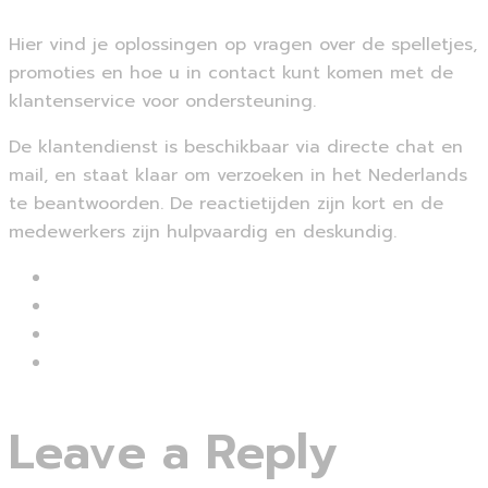
Hier vind je oplossingen op vragen over de spelletjes,
promoties en hoe u in contact kunt komen met de
klantenservice voor ondersteuning.
De klantendienst is beschikbaar via directe chat en
mail, en staat klaar om verzoeken in het Nederlands
te beantwoorden. De reactietijden zijn kort en de
medewerkers zijn hulpvaardig en deskundig.
Leave a Reply