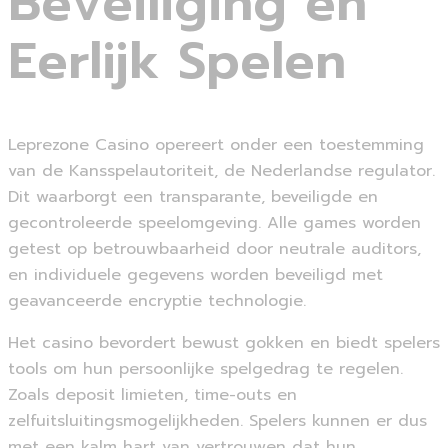
Beveiliging en
Eerlijk Spelen
Leprezone Casino opereert onder een toestemming
van de Kansspelautoriteit, de Nederlandse regulator.
Dit waarborgt een transparante, beveiligde en
gecontroleerde speelomgeving. Alle games worden
getest op betrouwbaarheid door neutrale auditors,
en individuele gegevens worden beveiligd met
geavanceerde encryptie technologie.
Het casino bevordert bewust gokken en biedt spelers
tools om hun persoonlijke spelgedrag te regelen.
Zoals deposit limieten, time-outs en
zelfuitsluitingsmogelijkheden. Spelers kunnen er dus
met een kalm hart van vertrouwen dat hun