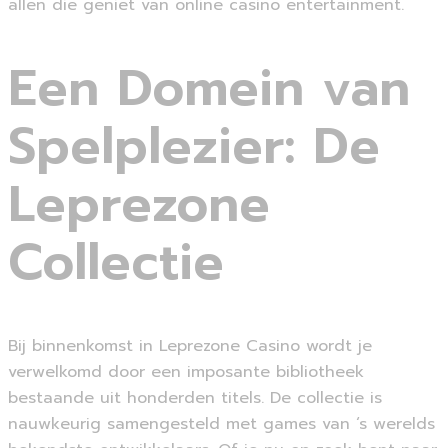
allen die geniet van online casino entertainment.
Een Domein van
Spelplezier: De
Leprezone
Collectie
Bij binnenkomst in Leprezone Casino wordt je
verwelkomd door een imposante bibliotheek
bestaande uit honderden titels. De collectie is
nauwkeurig samengesteld met games van ‘s werelds