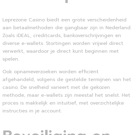
Leprezone Casino biedt een grote verscheidenheid
aan betaalmethoden die gangbaar zijn in Nederland.
Zoals iDEAL, creditcards, bankoverschrijvingen en
diverse e-wallets. Stortingen worden vrijwel direct
verwerkt, waardoor je direct kunt beginnen met
spelen.
Ook opnameverzoeken worden efficiënt
afgehandeld, volgens de gestelde termijnen van het
casino. De snelheid varieert met de gekozen
methode, maar e-wallets zijn meestal het snelst. Het
proces is makkelijk en intuïtief, met overzichtelijke
instructies in je account.