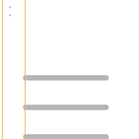
Blog
Contact Us
Menu
Lets start