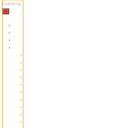
Loading...
Skip to content
×
Home
About Us
Our Services
Website Development
Application Development
SEO Optimization
Social Media Marketing
Graphic Designing
Content Marketing
Amazon Marketing