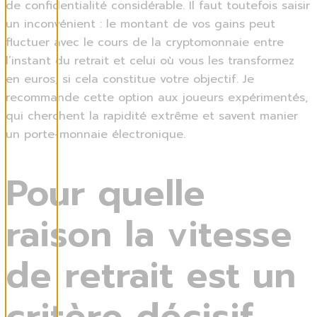
de confidentialité considérable. Il faut toutefois saisir
un inconvénient : le montant de vos gains peut
fluctuer avec le cours de la cryptomonnaie entre
l’instant du retrait et celui où vous les transformez
en euros, si cela constitue votre objectif. Je
recommande cette option aux joueurs expérimentés,
qui cherchent la rapidité extrême et savent manier
un porte-monnaie électronique.
Pour quelle
raison la vitesse
de retrait est un
critère décisif