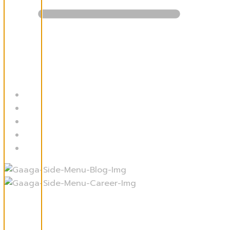
Blog
Career
Contact
Services
Projects