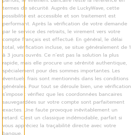
parfois, le virement bancaire reste la référence en
termes de sécurité. Auprès de LuckyWave, cette
possibilité est accessible et son traitement est
performant. Après la vérification de votre demande
par le service des retraits, le virement vers votre
compte français est effectué. En général, le délai
total, vérification incluse, se situe généralement de 1
à 3 jours ouvrés. Ce n’est pas la solution la plus
rapide, mais elle procure une sérénité authentique,
spécialement pour des sommes importantes. Les
éventuels frais sont mentionnés dans les conditions
générales. Pour tout se déroule bien, une vérification
s’impose : vérifiez que les coordonnées bancaires
sauvegardées sur votre compte sont parfaitement
exactes. Une faute provoque inévitablement un
retard. C’est un classique indémodable, parfait si
vous appréciez la traçabilité directe avec votre
banque.