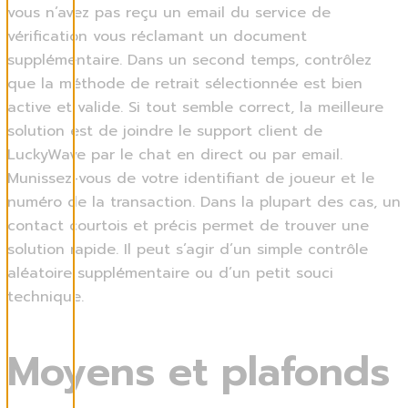
vous n’avez pas reçu un email du service de
vérification vous réclamant un document
supplémentaire. Dans un second temps, contrôlez
que la méthode de retrait sélectionnée est bien
active et valide. Si tout semble correct, la meilleure
solution est de joindre le support client de
LuckyWave par le chat en direct ou par email.
Munissez-vous de votre identifiant de joueur et le
numéro de la transaction. Dans la plupart des cas, un
contact courtois et précis permet de trouver une
solution rapide. Il peut s’agir d’un simple contrôle
aléatoire supplémentaire ou d’un petit souci
technique.
Moyens et plafonds