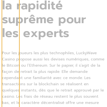
la rapidité
suprême pour
les experts
Pour les joueurs les plus technophiles, LuckyWave
Casino propose aussi les devises numériques, comme
le Bitcoin ou l’Ethereum. Sur le papier, il s’agit de la
façon de retrait la plus rapide. Elle demande
cependant une familiarité avec ce monde. Les
transactions sur la blockchain se réalisent en
quelques instants, dès que le retrait approuvé par le
casino. Les frais de réseau restent le plus souvent
bas, et le caractère décentralisé offre une mesure