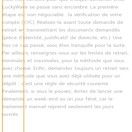
LuckyWave se passe sans encombre. La première
étape est non négociable : la vérification de votre
compte (KYC). Réalisez-la avant toute demande de
retrait en transmettant les documents demandés
(pièce d’identité, justificatif de domicile, etc.). Une
fois ce cap passé, vous êtes tranquille pour la suite.
Par ailleurs, renseignez-vous sur les limites de retrait,
minimales et maximales, pour la méthode que vous
avez choisie. Enfin, demandez toujours un retrait vers
une méthode que vous avez déjà utilisée pour un
dépôt ; c’est une règle de sécurité courante.
Finalement, si vous le pouvez, évitez de lancer une
demande un week-end ou un jour férié, car le
traitement manuel reprend seulement les jours
ouvrés.