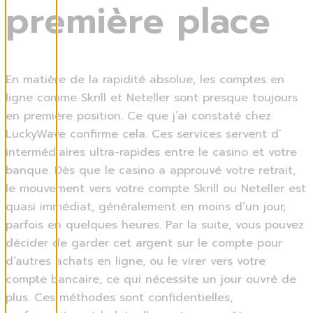
première place
En matière de la rapidité absolue, les comptes en
ligne comme Skrill et Neteller sont presque toujours
en première position. Ce que j’ai constaté chez
LuckyWave confirme cela. Ces services servent d’
intermédiaires ultra-rapides entre le casino et votre
banque. Dès que le casino a approuvé votre retrait,
le mouvement vers votre compte Skrill ou Neteller est
quasi immédiat, généralement en moins d’un jour,
parfois en quelques heures. Par la suite, vous pouvez
décider de garder cet argent sur le compte pour
d’autres achats en ligne, ou le virer vers votre
compte bancaire, ce qui nécessite un jour ouvré de
plus. Ces méthodes sont confidentielles,