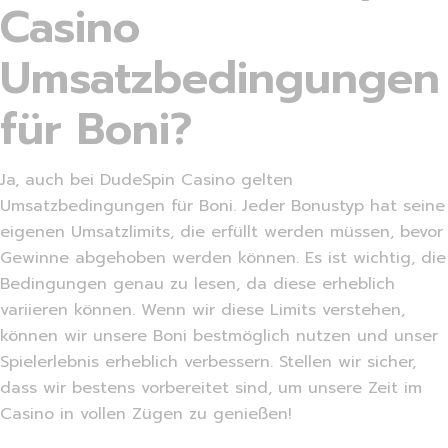
Casino
Umsatzbedingungen
für Boni?
Ja, auch bei DudeSpin Casino gelten
Umsatzbedingungen für Boni. Jeder Bonustyp hat seine
eigenen Umsatzlimits, die erfüllt werden müssen, bevor
Gewinne abgehoben werden können. Es ist wichtig, die
Bedingungen genau zu lesen, da diese erheblich
variieren können. Wenn wir diese Limits verstehen,
können wir unsere Boni bestmöglich nutzen und unser
Spielerlebnis erheblich verbessern. Stellen wir sicher,
dass wir bestens vorbereitet sind, um unsere Zeit im
Casino in vollen Zügen zu genießen!