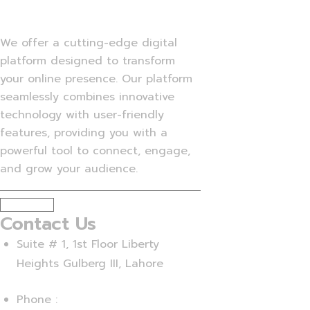
We offer a cutting-edge digital
platform designed to transform
your online presence. Our platform
seamlessly combines innovative
technology with user-friendly
features, providing you with a
powerful tool to connect, engage,
and grow your audience.
Subscribe
Contact Us
Suite # 1, 1st Floor Liberty
Heights Gulberg III, Lahore
Phone :