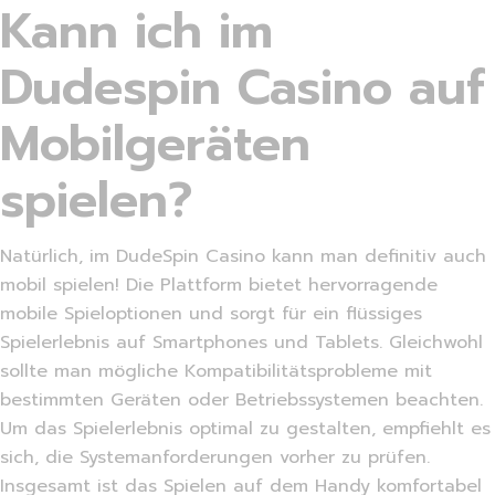
Kann ich im
Dudespin Casino auf
Mobilgeräten
spielen?
Natürlich, im DudeSpin Casino kann man definitiv auch
mobil spielen! Die Plattform bietet hervorragende
mobile Spieloptionen und sorgt für ein flüssiges
Spielerlebnis auf Smartphones und Tablets. Gleichwohl
sollte man mögliche Kompatibilitätsprobleme mit
bestimmten Geräten oder Betriebssystemen beachten.
Um das Spielerlebnis optimal zu gestalten, empfiehlt es
sich, die Systemanforderungen vorher zu prüfen.
Insgesamt ist das Spielen auf dem Handy komfortabel