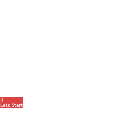
Graphic Designing
Content Marketing
Amazon Marketing
Photography
Brand Logo
Blog
Contact Us
Menu
Lets Start
Blog