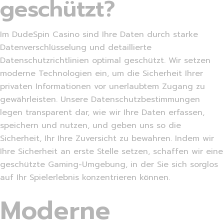
geschützt?
Im DudeSpin Casino sind Ihre Daten durch starke
Datenverschlüsselung und detaillierte
Datenschutzrichtlinien optimal geschützt. Wir setzen
moderne Technologien ein, um die Sicherheit Ihrer
privaten Informationen vor unerlaubtem Zugang zu
gewährleisten. Unsere Datenschutzbestimmungen
legen transparent dar, wie wir Ihre Daten erfassen,
speichern und nutzen, und geben uns so die
Sicherheit, Ihr Ihre Zuversicht zu bewahren. Indem wir
Ihre Sicherheit an erste Stelle setzen, schaffen wir eine
geschützte Gaming-Umgebung, in der Sie sich sorglos
auf Ihr Spielerlebnis konzentrieren können.
Moderne