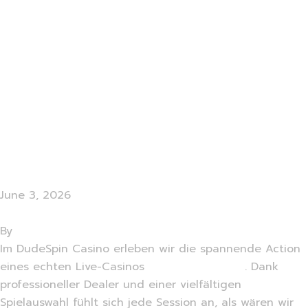
Casino Live
Casino für
Deutschland
Home
Uncategorized
Live-Action im DudeSpin Casino
Live Casino für Deutschland
June 3, 2026
0 Comments
By
admin
Im DudeSpin Casino erleben wir die spannende Action
eines echten Live-Casinos
dude-spin.eu.com
. Dank
professioneller Dealer und einer vielfältigen
Spielauswahl fühlt sich jede Session an, als wären wir