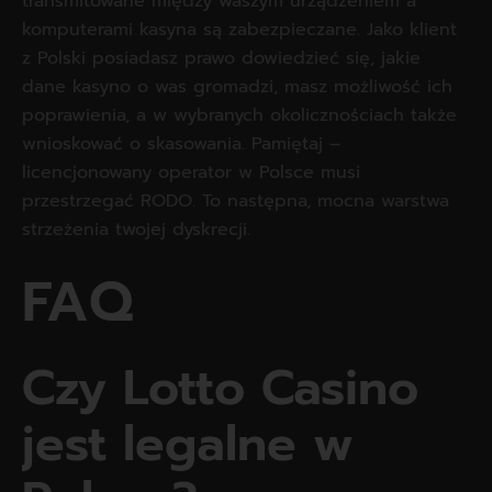
transmitowane między waszym urządzeniem a
komputerami kasyna są zabezpieczane. Jako klient
z Polski posiadasz prawo dowiedzieć się, jakie
dane kasyno o was gromadzi, masz możliwość ich
poprawienia, a w wybranych okolicznościach także
wnioskować o skasowania. Pamiętaj –
licencjonowany operator w Polsce musi
przestrzegać RODO. To następna, mocna warstwa
strzeżenia twojej dyskrecji.
FAQ
Czy Lotto Casino
jest legalne w