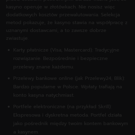
kasyno operuje w złotówkach. Nie nosisz więc
dodatkowych kosztów przewalutowania. Selekcja
metod pokazuje, że kasyno stawia na współpracę z
uznanymi dostawcami, a to zawsze dobrze
zwiastuje.
Karty płatnicze (Visa, Mastercard): Tradycyjne
rozwiązanie. Bezpośrednie i bezpieczne
przelewy znane każdemu.
Przelewy bankowe online (jak Przelewy24, Blik):
Bardzo popularne w Polsce. Wpłaty trafiają na
konto kasyna natychmiast.
Portfele elektroniczne (na przykład Skrill):
Ekspresowa i dyskretna metoda. Portfel działa
jako pośrednik między twoim kontem bankowym
a kasynem.