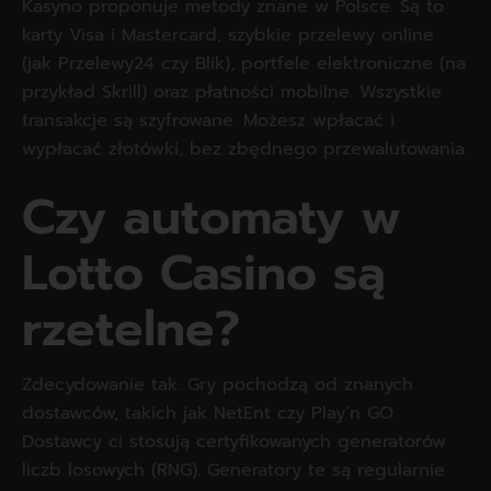
Kasyno proponuje metody znane w Polsce. Są to
karty Visa i Mastercard, szybkie przelewy online
(jak Przelewy24 czy Blik), portfele elektroniczne (na
przykład Skrill) oraz płatności mobilne. Wszystkie
transakcje są szyfrowane. Możesz wpłacać i
wypłacać złotówki, bez zbędnego przewalutowania.
Czy automaty w
Lotto Casino są
rzetelne?
Zdecydowanie tak. Gry pochodzą od znanych
dostawców, takich jak NetEnt czy Play’n GO.
Dostawcy ci stosują certyfikowanych generatorów
liczb losowych (RNG). Generatory te są regularnie