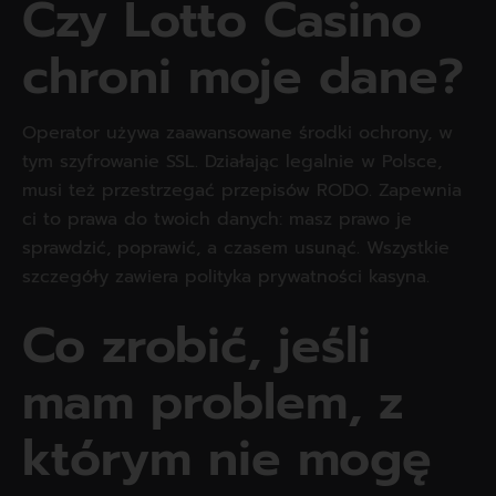
Czy Lotto Casino
chroni moje dane?
Operator używa zaawansowane środki ochrony, w
tym szyfrowanie SSL. Działając legalnie w Polsce,
musi też przestrzegać przepisów RODO. Zapewnia
ci to prawa do twoich danych: masz prawo je
sprawdzić, poprawić, a czasem usunąć. Wszystkie
szczegóły zawiera polityka prywatności kasyna.
Co zrobić, jeśli
mam problem, z
którym nie mogę