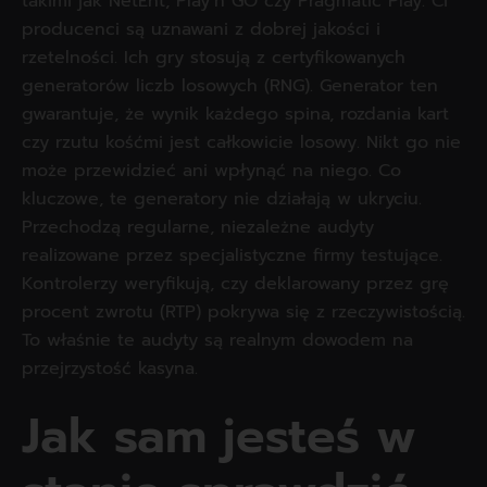
takimi jak NetEnt, Play’n GO czy Pragmatic Play. Ci
producenci są uznawani z dobrej jakości i
rzetelności. Ich gry stosują z certyfikowanych
generatorów liczb losowych (RNG). Generator ten
gwarantuje, że wynik każdego spina, rozdania kart
czy rzutu kośćmi jest całkowicie losowy. Nikt go nie
może przewidzieć ani wpłynąć na niego. Co
kluczowe, te generatory nie działają w ukryciu.
Przechodzą regularne, niezależne audyty
realizowane przez specjalistyczne firmy testujące.
Kontrolerzy weryfikują, czy deklarowany przez grę
procent zwrotu (RTP) pokrywa się z rzeczywistością.
To właśnie te audyty są realnym dowodem na
przejrzystość kasyna.
Jak sam jesteś w