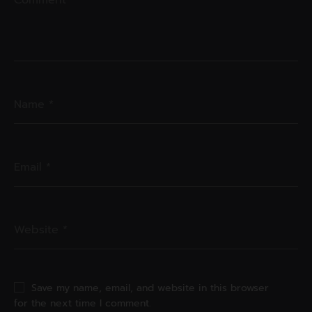
Save my name, email, and website in this browser
for the next time I comment.