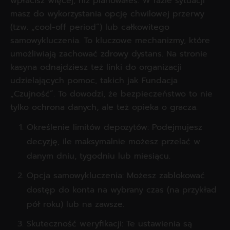
wpłacisz więcej, niż planowałeś. W razie sytuacji
masz do wykorzystania opcję chwilowej przerwy
(tzw. „cool-off period”) lub całkowitego
samowykluczenia. To kluczowe mechanizmy, które
umożliwiają zachować zdrowy dystans. Na stronie
kasyna odnajdziesz też linki do organizacji
udzielających pomoc, takich jak Fundacja
„Czujność”. To dowodzi, że bezpieczeństwo to nie
tylko ochrona danych, ale też opieka o gracza.
Określenie limitów depozytów: Podejmujesz
decyzję, ile maksymalnie możesz przelać w
danym dniu, tygodniu lub miesiącu.
Opcja samowykluczenia: Możesz zablokować
dostęp do konta na wybrany czas (na przykład
pół roku) lub na zawsze.
Skuteczność weryfikacji: Te ustawienia są