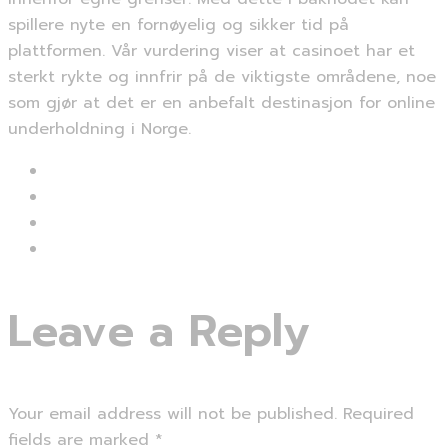
spillere nyte en fornøyelig og sikker tid på
plattformen. Vår vurdering viser at casinoet har et
sterkt rykte og innfrir på de viktigste områdene, noe
som gjør at det er en anbefalt destinasjon for online
underholdning i Norge.
Leave a Reply
Your email address will not be published.
Required
fields are marked
*