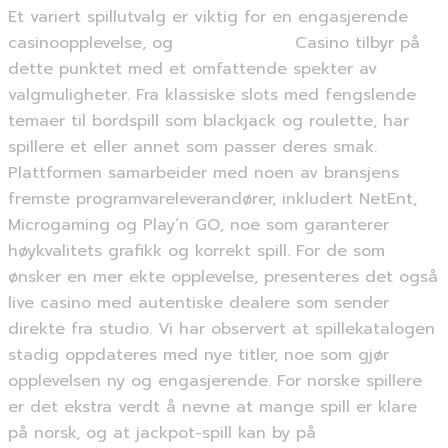
Et variert spillutvalg er viktig for en engasjerende
casinoopplevelse, og
Lucky Dreams
Casino tilbyr på
dette punktet med et omfattende spekter av
valgmuligheter. Fra klassiske slots med fengslende
temaer til bordspill som blackjack og roulette, har
spillere et eller annet som passer deres smak.
Plattformen samarbeider med noen av bransjens
fremste programvareleverandører, inkludert NetEnt,
Microgaming og Play’n GO, noe som garanterer
høykvalitets grafikk og korrekt spill. For de som
ønsker en mer ekte opplevelse, presenteres det også
live casino med autentiske dealere som sender
direkte fra studio. Vi har observert at spillekatalogen
stadig oppdateres med nye titler, noe som gjør
opplevelsen ny og engasjerende. For norske spillere
er det ekstra verdt å nevne at mange spill er klare
på norsk, og at jackpot-spill kan by på