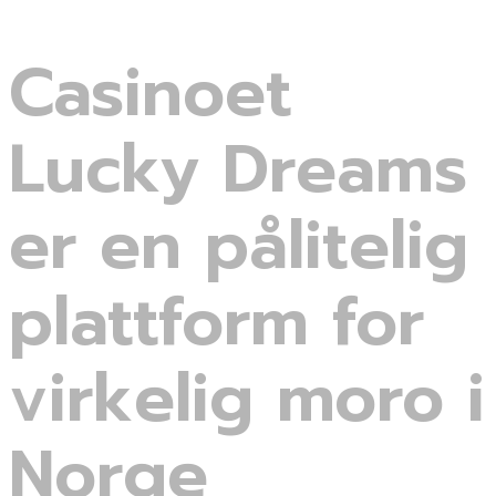
Casinoet
Lucky Dreams
er en pålitelig
plattform for
virkelig moro i
Norge