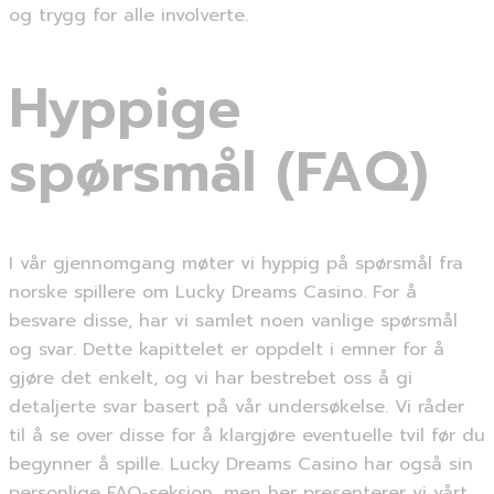
og trygg for alle involverte.
Hyppige
spørsmål (FAQ)
I vår gjennomgang møter vi hyppig på spørsmål fra
norske spillere om Lucky Dreams Casino. For å
besvare disse, har vi samlet noen vanlige spørsmål
og svar. Dette kapittelet er oppdelt i emner for å
gjøre det enkelt, og vi har bestrebet oss å gi
detaljerte svar basert på vår undersøkelse. Vi råder
til å se over disse for å klargjøre eventuelle tvil før du
begynner å spille. Lucky Dreams Casino har også sin
personlige FAQ-seksjon, men her presenterer vi vårt