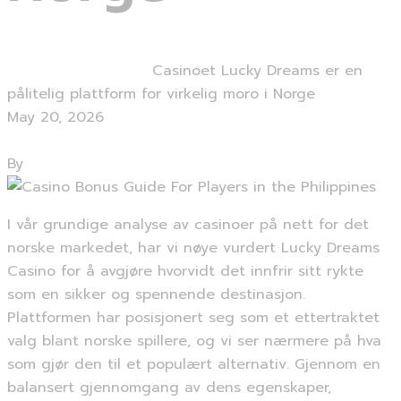
Home
Uncategorized
Casinoet Lucky Dreams er en
pålitelig plattform for virkelig moro i Norge
May 20, 2026
0 Comments
By
admin
I vår grundige analyse av casinoer på nett for det
norske markedet, har vi nøye vurdert Lucky Dreams
Casino for å avgjøre hvorvidt det innfrir sitt rykte
som en sikker og spennende destinasjon.
Plattformen har posisjonert seg som et ettertraktet
valg blant norske spillere, og vi ser nærmere på hva
som gjør den til et populært alternativ. Gjennom en
balansert gjennomgang av dens egenskaper,