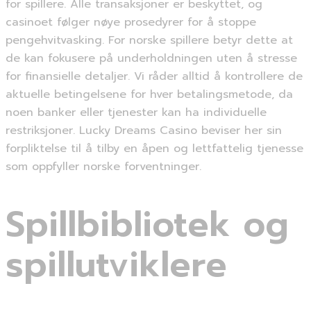
for spillere. Alle transaksjoner er beskyttet, og
casinoet følger nøye prosedyrer for å stoppe
pengehvitvasking. For norske spillere betyr dette at
de kan fokusere på underholdningen uten å stresse
for finansielle detaljer. Vi råder alltid å kontrollere de
aktuelle betingelsene for hver betalingsmetode, da
noen banker eller tjenester kan ha individuelle
restriksjoner. Lucky Dreams Casino beviser her sin
forpliktelse til å tilby en åpen og lettfattelig tjenesse
som oppfyller norske forventninger.
Spillbibliotek og
spillutviklere