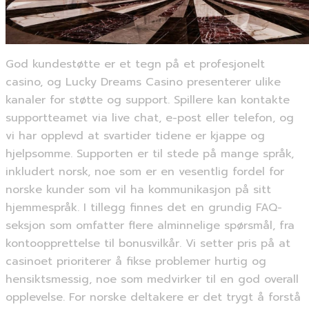
God kundestøtte er et tegn på et profesjonelt
casino, og Lucky Dreams Casino presenterer ulike
kanaler for støtte og support. Spillere kan kontakte
supportteamet via live chat, e-post eller telefon, og
vi har opplevd at svartider tidene er kjappe og
hjelpsomme. Supporten er til stede på mange språk,
inkludert norsk, noe som er en vesentlig fordel for
norske kunder som vil ha kommunikasjon på sitt
hjemmespråk. I tillegg finnes det en grundig FAQ-
seksjon som omfatter flere alminnelige spørsmål, fra
kontoopprettelse til bonusvilkår. Vi setter pris på at
casinoet prioriterer å fikse problemer hurtig og
hensiktsmessig, noe som medvirker til en god overall
opplevelse. For norske deltakere er det trygt å forstå