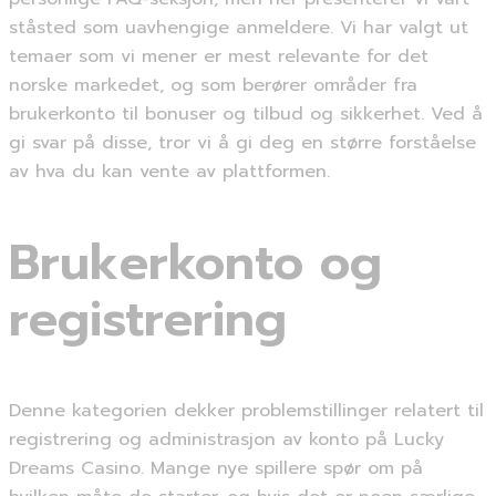
ståsted som uavhengige anmeldere. Vi har valgt ut
temaer som vi mener er mest relevante for det
norske markedet, og som berører områder fra
brukerkonto til bonuser og tilbud og sikkerhet. Ved å
gi svar på disse, tror vi å gi deg en større forståelse
av hva du kan vente av plattformen.
Brukerkonto og
registrering
Denne kategorien dekker problemstillinger relatert til
registrering og administrasjon av konto på Lucky
Dreams Casino. Mange nye spillere spør om på