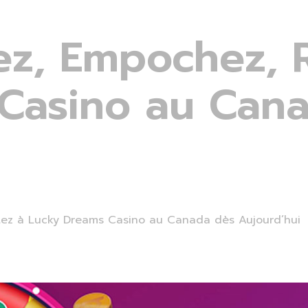
ez, Empochez, 
Casino au Can
tez à Lucky Dreams Casino au Canada dès Aujourd’hui