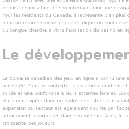
passionnants avec une expérience utilisateur optimale
depuis l’optimisation de son interface pour une navig
Pour les résidents du Canada, il représente bien plus q
dans un environnement régulé et digne de confiance. 
quiconque cherche à vivre l’excitation du casino en li
Le développement
Le domaine canadien des jeux en ligne a connu une ex
accélérée. Dans ce contexte, les joueurs canadiens c
solide et une conformité à leurs attentes locales. Lu
plateforme opère dans un cadre légal strict, s’assurant
expansion du secteur est également nourrie par l’acc
adroitement incorporées dans son système. Ainsi, le 
croissante des joueurs.