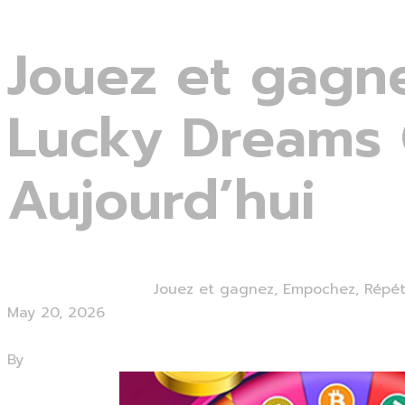
Jouez et gagn
Lucky Dreams 
Aujourd’hui
Home
Uncategorized
Jouez et gagnez, Empochez, Répé
May 20, 2026
0 Comments
By
admin