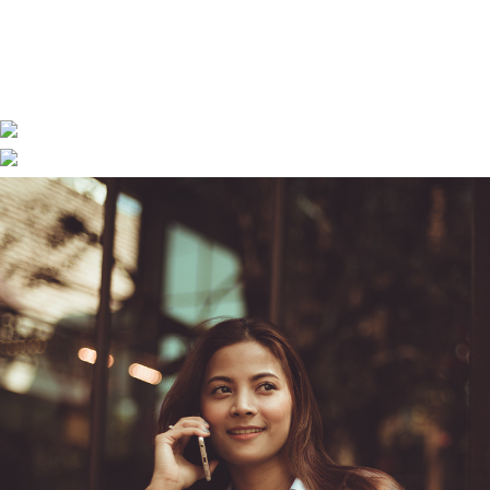
Services
Projects