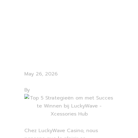
pour la
Belgique
Home
Uncategorized
Amis
Récompensés : LuckyWave Casino
Déploie les Bonus de Parrainage
pour la Belgique
May 26, 2026
0 Comments
By
admin
Chez LuckyWave Casino, nous