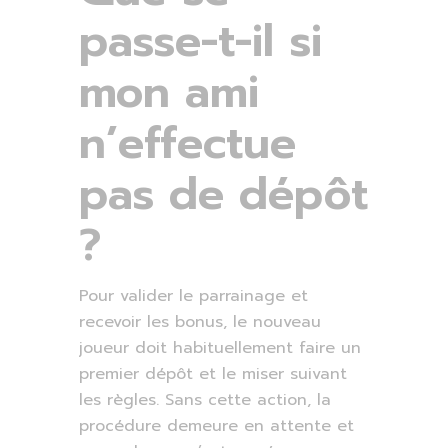
passe-t-il si
mon ami
n’effectue
pas de dépôt
?
Pour valider le parrainage et
recevoir les bonus, le nouveau
joueur doit habituellement faire un
premier dépôt et le miser suivant
les règles. Sans cette action, la
procédure demeure en attente et