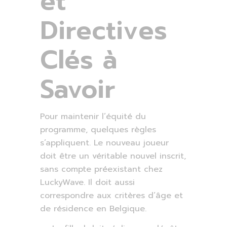
et
Directives
Clés à
Savoir
Pour maintenir l’équité du
programme, quelques règles
s’appliquent. Le nouveau joueur
doit être un véritable nouvel inscrit,
sans compte préexistant chez
LuckyWave. Il doit aussi
correspondre aux critères d’âge et
de résidence en Belgique.