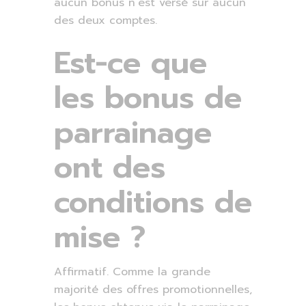
aucun bonus n’est versé sur aucun
des deux comptes.
Est-ce que
les bonus de
parrainage
ont des
conditions de
mise ?
Affirmatif. Comme la grande
majorité des offres promotionnelles,