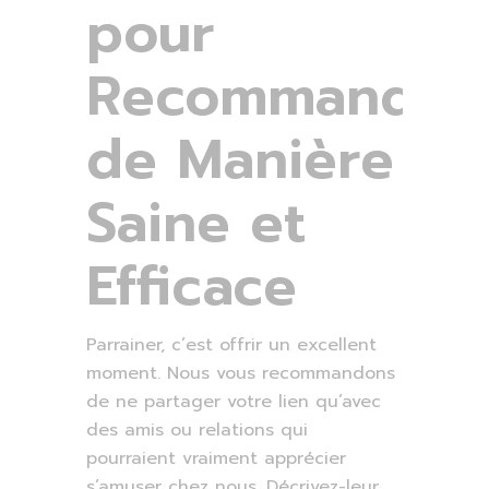
pour
Recommander
de Manière
Saine et
Efficace
Parrainer, c’est offrir un excellent
moment. Nous vous recommandons
de ne partager votre lien qu’avec
des amis ou relations qui
pourraient vraiment apprécier
s’amuser chez nous. Décrivez-leur