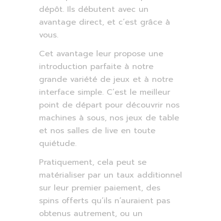
dépôt. Ils débutent avec un
avantage direct, et c’est grâce à
vous.
Cet avantage leur propose une
introduction parfaite à notre
grande variété de jeux et à notre
interface simple. C’est le meilleur
point de départ pour découvrir nos
machines à sous, nos jeux de table
et nos salles de live en toute
quiétude.
Pratiquement, cela peut se
matérialiser par un taux additionnel
sur leur premier paiement, des
spins offerts qu’ils n’auraient pas
obtenus autrement, ou un