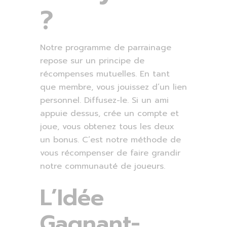
?
Notre programme de parrainage
repose sur un principe de
récompenses mutuelles. En tant
que membre, vous jouissez d’un lien
personnel. Diffusez-le. Si un ami
appuie dessus, crée un compte et
joue, vous obtenez tous les deux
un bonus. C’est notre méthode de
vous récompenser de faire grandir
notre communauté de joueurs.
L’Idée
Gagnant-