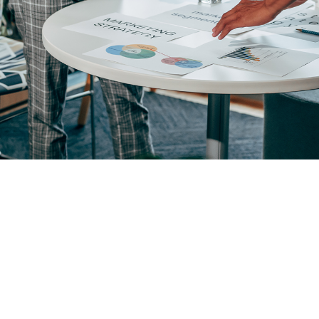
Amis
Récompens
: