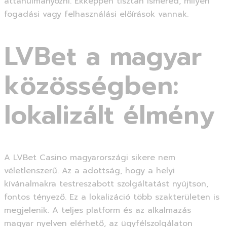
áttanulmányozni. Ekképpen tisztán ismered, milyen
fogadási vagy felhasználási előírások vannak.
LVBet a magyar
közösségben:
lokalizált élmény
A LVBet Casino magyarországi sikere nem
véletlenszerű. Az a adottság, hogy a helyi
kívánalmakra testreszabott szolgáltatást nyújtson,
fontos tényező. Ez a lokalizáció több szakterületen is
megjelenik. A teljes platform és az alkalmazás
magyar nyelven elérhető, az ügyfélszolgálaton