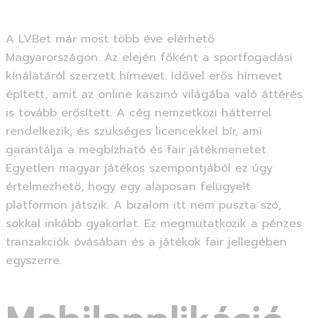
A LVBet már most több éve elérhető
Magyarországon. Az elején főként a sportfogadási
kínálatáról szerzett hírnevet. Idővel erős hírnevet
épített, amit az online kaszinó világába való áttérés
is tovább erősített. A cég nemzetközi hátterrel
rendelkezik, és szükséges licencekkel bír, ami
garantálja a megbízható és fair játékmenetet.
Egyetlen magyar játékos szempontjából ez úgy
értelmezhető, hogy egy alaposan felügyelt
platformon játszik. A bizalom itt nem puszta szó,
sokkal inkább gyakorlat. Ez megmutatkozik a pénzes
tranzakciók óvásában és a játékok fair jellegében
egyszerre.