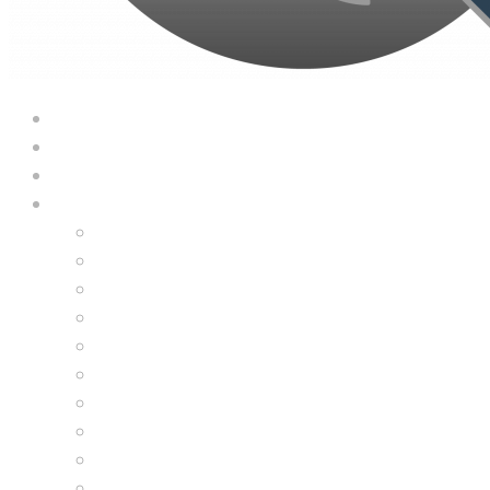
Home
About Us
Our Services
Website Development
Application Development
SEO Optimization
Social Media Marketing
Graphic Designing
Content Marketing
Amazon Marketing