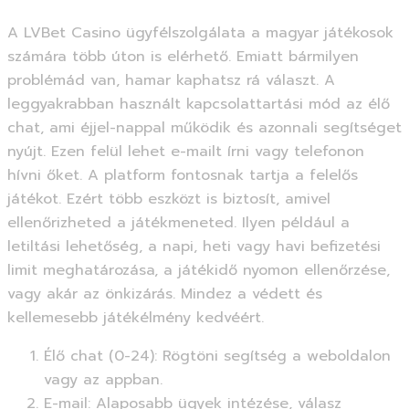
A LVBet Casino ügyfélszolgálata a magyar játékosok
számára több úton is elérhető. Emiatt bármilyen
problémád van, hamar kaphatsz rá választ. A
leggyakrabban használt kapcsolattartási mód az élő
chat, ami éjjel-nappal működik és azonnali segítséget
nyújt. Ezen felül lehet e-mailt írni vagy telefonon
hívni őket. A platform fontosnak tartja a felelős
játékot. Ezért több eszközt is biztosít, amivel
ellenőrizheted a játékmeneted. Ilyen például a
letiltási lehetőség, a napi, heti vagy havi befizetési
limit meghatározása, a játékidő nyomon ellenőrzése,
vagy akár az önkizárás. Mindez a védett és
kellemesebb játékélmény kedvéért.
Élő chat (0-24): Rögtöni segítség a weboldalon
vagy az appban.
E-mail: Alaposabb ügyek intézése, válasz