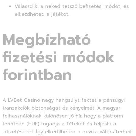
Válaszd ki a neked tetsző befizetési módot, és
elkezdheted a játékot.
Megbízható
fizetési módok
forintban
A LVBet Casino nagy hangsúlyt fektet a pénzügyi
tranzakciók biztonságát és kényelmét. A magyar
felhasználóknak különösen jó hír, hogy a platform
forintban (HUF) fogadja a téteket és teljesíti a
kifizetéseket. Így elkerülheted a deviza váltás terheit