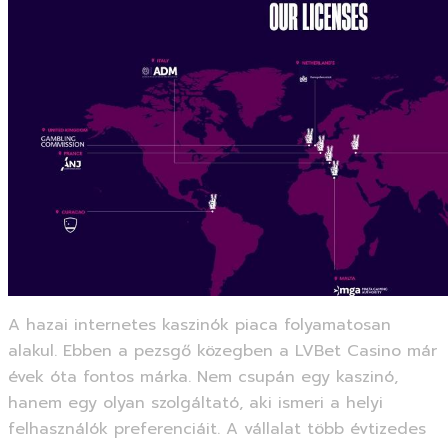
A hazai internetes kaszinók piaca folyamatosan
alakul. Ebben a pezsgő közegben a LVBet Casino már
évek óta fontos márka. Nem csupán egy kaszinó,
hanem egy olyan szolgáltató, aki ismeri a helyi
felhasználók preferenciáit. A vállalat több évtizedes