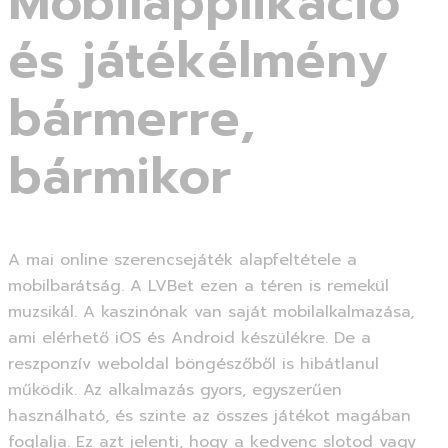
Mobilapplikáció
és játékélmény
bármerre,
bármikor
A mai online szerencsejáték alapfeltétele a
mobilbarátság. A LVBet ezen a téren is remekül
muzsikál. A kaszinónak van saját mobilalkalmazása,
ami elérhető iOS és Android készülékre. De a
reszponzív weboldal böngészőből is hibátlanul
működik. Az alkalmazás gyors, egyszerűen
használható, és szinte az összes játékot magában
foglalja. Ez azt jelenti, hogy a kedvenc slotod vagy