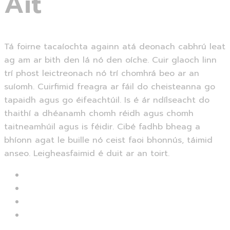
Áit
Tá foirne tacaíochta againn atá deonach cabhrú leat
ag am ar bith den lá nó den oíche. Cuir glaoch linn
trí phost leictreonach nó trí chomhrá beo ar an
suíomh. Cuirfimid freagra ar fáil do cheisteanna go
tapaidh agus go éifeachtúil. Is é ár ndílseacht do
thaithí a dhéanamh chomh réidh agus chomh
taitneamhúil agus is féidir. Cibé fadhb bheag a
bhíonn agat le buille nó ceist faoi bhonnús, táimid
anseo. Leigheasfaimid é duit ar an toirt.