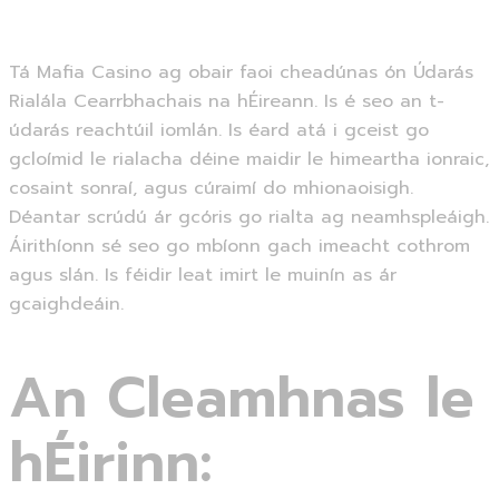
Tá Mafia Casino ag obair faoi cheadúnas ón Údarás
Rialála Cearrbhachais na hÉireann. Is é seo an t-
údarás reachtúil iomlán. Is éard atá i gceist go
gcloímid le rialacha déine maidir le himeartha ionraic,
cosaint sonraí, agus cúraimí do mhionaoisigh.
Déantar scrúdú ár gcóris go rialta ag neamhspleáigh.
Áirithíonn sé seo go mbíonn gach imeacht cothrom
agus slán. Is féidir leat imirt le muinín as ár
gcaighdeáin.
An Cleamhnas le
hÉirinn: