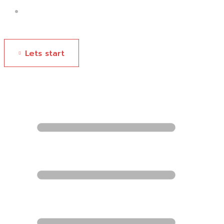
Contact Us
Menu
Lets start