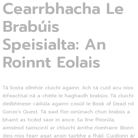
Cearrbhacha Le
Brabúis
Speisialta: An
Roinnt Eolais
Tá liosta ollmhór cluichí againn. Ach tá cuid acu níos
éifeachtaí ná a chéile le haghaidh brabúis. Tá cluichí
deilbhíneoir cáiliúla againn cosúil le Book of Dead nó
Gonzo’s Quest. Tá siad fíor-oiriúnach chun brabús a
bhaint as ticéid saor in aisce. Sa líne fhíorúla,
aimsímid tairiscintí ar chluichí áirithe ríomhaire. Bíonn
deis níos fearr agat ansin tairbhe a fháil. Cuidíonn ár