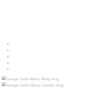
Blog
Career
Contact
Services
Projects