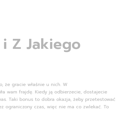
i Z Jakiego
o, że gracie właśnie u nich. W
mafia kasyno kod
a wam frajdę. Kiedy ją odbierzecie, dostajecie
was. Taki bonus to dobra okazja, żeby przetestować
ez ograniczony czas, więc nie ma co zwlekać. To