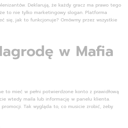
olenizantów. Deklarują, że każdy gracz ma prawo tego
 że to nie tylko marketingowy slogan. Platforma
ć się, jak to funkcjonuje? Omówmy przez wszystkie
Nagrodę w Mafia
ne to mieć w pełni potwierdzone konto z prawidłową
cie wtedy maila lub informację w panelu klienta.
 promocji. Tak wygląda to, co musicie zrobić, żeby
.