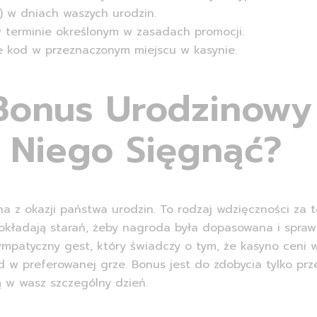
m) w dniach waszych urodzin.
w terminie określonym w zasadach promocji.
ie kod w przeznaczonym miejscu w kasynie.
onus Urodzinowy 
 Niego Sięgnąć?
 z okazji państwa urodzin. To rodzaj wdzięczności za t
okładają starań, żeby nagroda była dopasowana i sprawił
ympatyczny gest, który świadczy o tym, że kasyno ceni 
 w preferowanej grze. Bonus jest do zdobycia tylko prz
ą w wasz szczególny dzień.