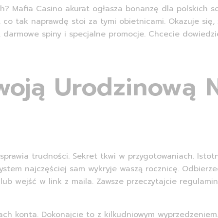
ch? Mafia Casino akurat ogłasza bonanzę dla polskich s
 co tak naprawdę stoi za tymi obietnicami. Okazuje się,
 darmowe spiny i specjalne promocje. Chcecie dowiedzie
woją Urodzinową 
prawia trudności. Sekret tkwi w przygotowaniach. Istot
system najczęściej sam wykryje waszą rocznicę. Odbierze
ub wejść w link z maila. Zawsze przeczytajcie regulamin
iach konta. Dokonajcie to z kilkudniowym wyprzedzeniem