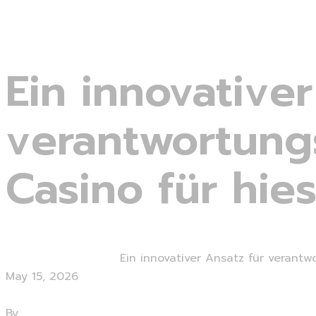
Ein innovativer
verantwortungs
Casino für hies
Home
Uncategorized
Ein innovativer Ansatz für verantwo
May 15, 2026
0 Comments
By
admin