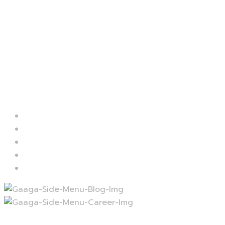
Blog
Career
Contact
Services
Projects