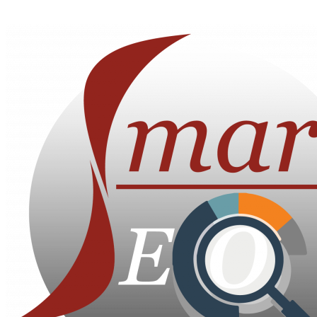
Skip to content