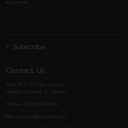
audience.
Subscribe
Contact Us
Suite # 1, 1st Floor Liberty
Heights Gulberg III, Lahore
Phone :
+92 312 4729067
Mail :
support@smartseo.pk