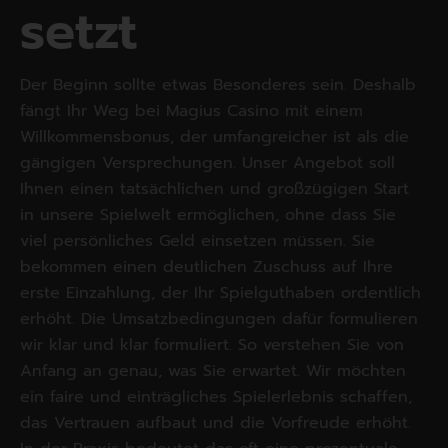
setzt
Der Beginn sollte etwas Besonderes sein. Deshalb
fängt Ihr Weg bei Magius Casino mit einem
Willkommensbonus, der umfangreicher ist als die
gängigen Versprechungen. Unser Angebot soll
Ihnen einen tatsächlichen und großzügigen Start
in unsere Spielwelt ermöglichen, ohne dass Sie
viel persönliches Geld einsetzen müssen. Sie
bekommen einen deutlichen Zuschuss auf Ihre
erste Einzahlung, der Ihr Spielguthaben ordentlich
erhöht. Die Umsatzbedingungen dafür formulieren
wir klar und klar formuliert. So verstehen Sie von
Anfang an genau, was Sie erwartet. Wir möchten
ein faire und einträgliches Spielerlebnis schaffen,
das Vertrauen aufbaut und die Vorfreude erhöht.