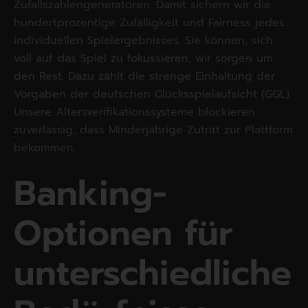
Zufallszahlengeneratoren. Damit sichern wir die
hundertprozentige Zufälligkeit und Fairness jedes
individuellen Spielergebnisses. Sie können, sich
voll auf das Spiel zu fokussieren, wir sorgen um
den Rest. Dazu zählt die strenge Einhaltung der
Vorgaben der deutschen Glücksspielaufsicht (GGL).
Unsere Altersverifikationssysteme blockieren
zuverlässig, dass Minderjährige Zutritt zur Plattform
bekommen.
Banking-
Optionen für
unterschiedliche