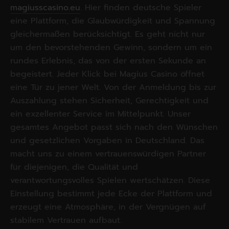
magiusscasino.eu
. Hier finden deutsche Spieler
eine Plattform, die Glaubwürdigkeit und Spannung
gleichermaßen berücksichtigt. Es geht nicht nur
um den bevorstehenden Gewinn, sondern um ein
rundes Erlebnis, das von der ersten Sekunde an
begeistert. Jeder Klick bei Magius Casino öffnet
eine Tür zu jener Welt. Von der Anmeldung bis zur
Auszahlung stehen Sicherheit, Gerechtigkeit und
ein exzellenter Service im Mittelpunkt. Unser
gesamtes Angebot passt sich nach den Wünschen
und gesetzlichen Vorgaben in Deutschland. Das
macht uns zu einem vertrauenswürdigen Partner
für diejenigen, die Qualität und
verantwortungsvolles Spielen wertschätzen. Diese
Einstellung bestimmt jede Ecke der Plattform und
erzeugt eine Atmosphäre, in der Vergnügen auf
stabilem Vertrauen aufbaut.