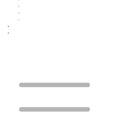
Amazon Marketing
Photography
Brand Logo
Blog
Contact Us
Menu
Lets start