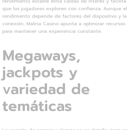
rendimiento estable evita caídas de interés y facilita
que los jugadores exploren con confianza. Aunque el
rendimiento depende de factores del dispositivo y la
conexión, Malina Casino apunta a optimizar recursos
para mantener una experiencia constante.
Megaways,
jackpots y
variedad de
temáticas