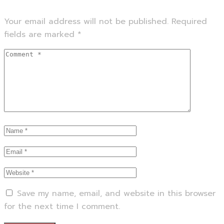
Your email address will not be published.
Required
fields are marked
*
Save my name, email, and website in this browser
for the next time I comment.