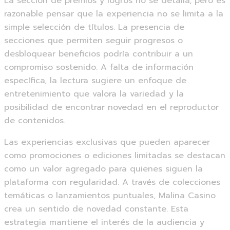
La sección de premios y logros no se detalla, pero es
razonable pensar que la experiencia no se limita a la
simple selección de títulos. La presencia de
secciones que permiten seguir progresos o
desbloquear beneficios podría contribuir a un
compromiso sostenido. A falta de información
específica, la lectura sugiere un enfoque de
entretenimiento que valora la variedad y la
posibilidad de encontrar novedad en el reproductor
de contenidos.
Las experiencias exclusivas que pueden aparecer
como promociones o ediciones limitadas se destacan
como un valor agregado para quienes siguen la
plataforma con regularidad. A través de colecciones
temáticas o lanzamientos puntuales, Malina Casino
crea un sentido de novedad constante. Esta
estrategia mantiene el interés de la audiencia y