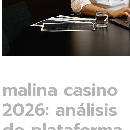
malina casino
2026: análisis
de plataforma