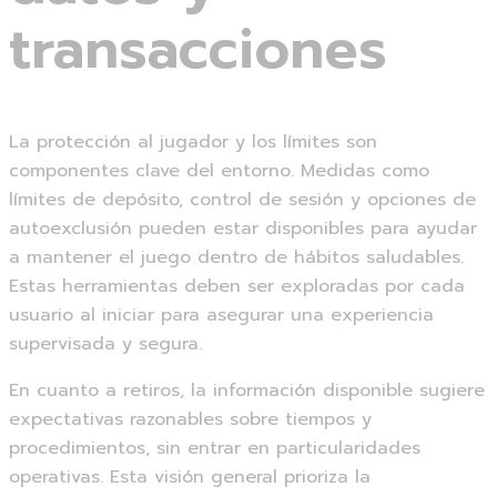
transacciones
La protección al jugador y los límites son
componentes clave del entorno. Medidas como
límites de depósito, control de sesión y opciones de
autoexclusión pueden estar disponibles para ayudar
a mantener el juego dentro de hábitos saludables.
Estas herramientas deben ser exploradas por cada
usuario al iniciar para asegurar una experiencia
supervisada y segura.
En cuanto a retiros, la información disponible sugiere
expectativas razonables sobre tiempos y
procedimientos, sin entrar en particularidades
operativas. Esta visión general prioriza la