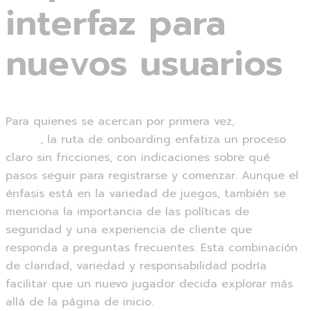
interfaz para
nuevos usuarios
Para quienes se acercan por primera vez,
malina
casino
, la ruta de onboarding enfatiza un proceso
claro sin fricciones, con indicaciones sobre qué
pasos seguir para registrarse y comenzar. Aunque el
énfasis está en la variedad de juegos, también se
menciona la importancia de las políticas de
seguridad y una experiencia de cliente que
responda a preguntas frecuentes. Esta combinación
de claridad, variedad y responsabilidad podría
facilitar que un nuevo jugador decida explorar más
allá de la página de inicio.