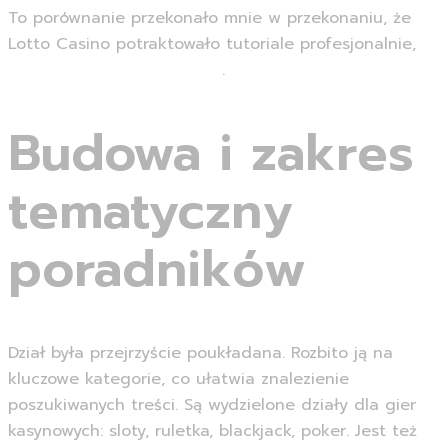
To porównanie przekonało mnie w przekonaniu, że
Lotto Casino potraktowało tutoriale profesjonalnie,
https://lottokasyno.com.pl/
.
Budowa i zakres
tematyczny
poradników
Dział była przejrzyście poukładana. Rozbito ją na
kluczowe kategorie, co ułatwia znalezienie
poszukiwanych treści. Są wydzielone działy dla gier
kasynowych: sloty, ruletka, blackjack, poker. Jest też