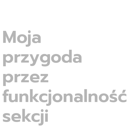
Moja
przygoda
przez
funkcjonalność
sekcji