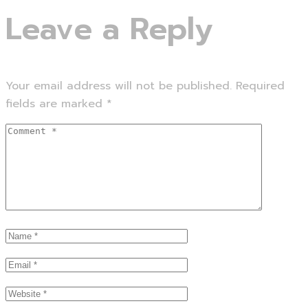
Leave a Reply
Your email address will not be published.
Required
fields are marked
*