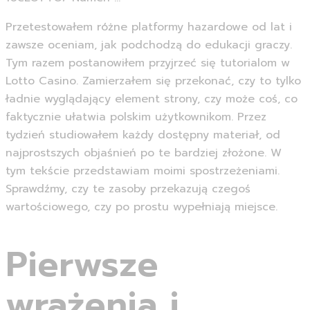
Przetestowałem różne platformy hazardowe od lat i
zawsze oceniam, jak podchodzą do edukacji graczy.
Tym razem postanowiłem przyjrzeć się tutorialom w
Lotto Casino. Zamierzałem się przekonać, czy to tylko
ładnie wyglądający element strony, czy może coś, co
faktycznie ułatwia polskim użytkownikom. Przez
tydzień studiowałem każdy dostępny materiał, od
najprostszych objaśnień po te bardziej złożone. W
tym tekście przedstawiam moimi spostrzeżeniami.
Sprawdźmy, czy te zasoby przekazują czegoś
wartościowego, czy po prostu wypełniają miejsce.
Pierwsze
wrażenia i