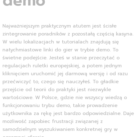
demo
Najważniejszym praktycznym atutem jest ścisłe
zintegrowanie poradników z pozostałą częścią kasyna.
W wielu lokalizacjach w tutorialach znajdują się
natychmiastowe linki do gier w trybie demo. To
świetne podejście. Jesteś w stanie przeczytać o
regulacjach ruletki europejskiej, a potem jednym
kliknięciem uruchomić jej darmową wersję i od razu
przećwiczyć to, czego się nauczyłeś. To gładkie
przejście od teorii do praktyki jest niezwykle
wartościowe. W Polsce, gdzie nie wszyscy wiedzą o
funkcjonowaniu trybu demo, takie prowadzenie
użytkownika za rękę jest bardzo odpowiedzialne. Daje
możliwość zapobiec frustracji związanej z
samodzielnym wyszukiwaniem konkretnej gry w