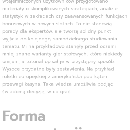
wtajemniczonych użytkowników przygotowano
materiały o skomplikowanych strategiach, analizie
statystyk w zakładach czy zaawansowanych funkcjach
bonusowych w nowych slotach. To nie stanowią
porady dla ekspertów, ale tworzą solidny punkt
wyjścia do kolejnego, samodzielnego studiowania
tematu. Mi na przykładowo stanęły przed oczami
mniej znane warianty gier stołowych, które niekiedy
omijam, a tutorial opisał je w przystępny sposób.
Wysoce przydatne były zestawienia. Na przykład
ruletki europejskiej z amerykańską pod kątem
przewagi kasyna. Taka wiedza umożliwia podjąć
świadomą decyzję, w co grać.
Forma