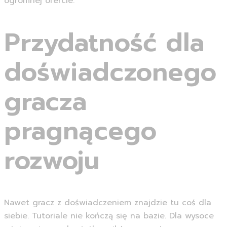
ogromnej ofercie.
Przydatność dla
doświadczonego
gracza
pragnącego
rozwoju
Nawet gracz z doświadczeniem znajdzie tu coś dla
siebie. Tutoriale nie kończą się na bazie. Dla wysoce