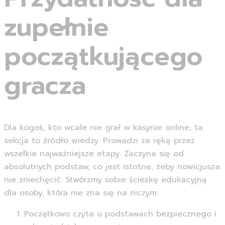
zupełnie
początkującego
gracza
Dla kogoś, kto wcale nie grał w kasynie online, ta
sekcja to źródło wiedzy. Prowadzi za rękę przez
wszelkie najważniejsze etapy. Zaczyna się od
absolutnych podstaw, co jest istotne, żeby nowicjusza
nie zniechęcić. Stwórzmy sobie ścieżkę edukacyjną
dla osoby, która nie zna się na niczym:
Początkowo czyta o podstawach bezpiecznego i