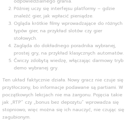
odpowiedzialnego grania.
Później uczy się interfejsu platformy – gdzie
znaleźć gier, jak wpłacić pieniądze.
Ogląda krótkie filmy wprowadzające do różnych
typów gier, na przykład slotów czy gier
stołowych.
Zagląda do dokładnego poradnika wybranej,
prostej gry, na przykład klasycznych automatów.
Ćwiczy zdobytą wiedzę, włączając darmowy tryb
demo wybranej gry.
Ten układ faktycznie działa. Nowy gracz nie czuje się
przytłoczony, bo informacje podawane są partiami. W
początkowych lekcjach nie ma żargonu. Pojęcia takie
jak „RTP” czy „bonus bez depozytu” wprowadza się
stopniowo, więc można się ich nauczyć, nie czując się
zagubionym.