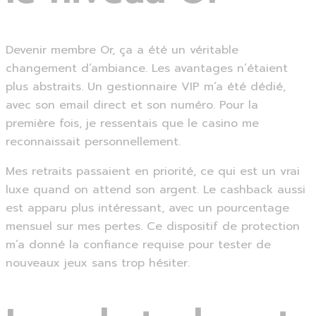
Devenir membre Or, ça a été un véritable
changement d’ambiance. Les avantages n’étaient
plus abstraits. Un gestionnaire VIP m’a été dédié,
avec son email direct et son numéro. Pour la
première fois, je ressentais que le casino me
reconnaissait personnellement.
Mes retraits passaient en priorité, ce qui est un vrai
luxe quand on attend son argent. Le cashback aussi
est apparu plus intéressant, avec un pourcentage
mensuel sur mes pertes. Ce dispositif de protection
m’a donné la confiance requise pour tester de
nouveaux jeux sans trop hésiter.