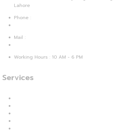
Lahore
Phone :
+92 312 4729067
Mail :
support@smartseo.pk
Working Hours : 10 AM - 6 PM
Services
Branding & Identity
Web Design & Development
Mobile App Development
UI & UX Designing
Digital Marketing