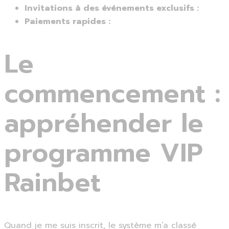
Invitations à des événements exclusifs :
Paiements rapides :
Le
commencement :
appréhender le
programme VIP
Rainbet
Quand je me suis inscrit, le système m’a classé