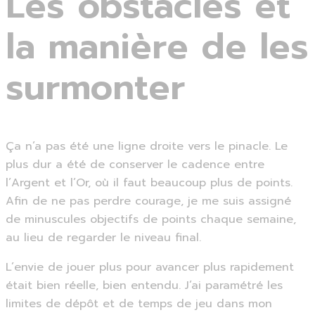
Les obstacles et
la manière de les
surmonter
Ça n’a pas été une ligne droite vers le pinacle. Le
plus dur a été de conserver le cadence entre
l’Argent et l’Or, où il faut beaucoup plus de points.
Afin de ne pas perdre courage, je me suis assigné
de minuscules objectifs de points chaque semaine,
au lieu de regarder le niveau final.
L’envie de jouer plus pour avancer plus rapidement
était bien réelle, bien entendu. J’ai paramétré les
limites de dépôt et de temps de jeu dans mon