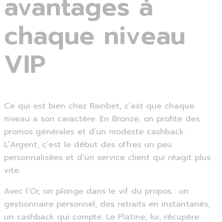
avantages à
chaque niveau
VIP
Ce qui est bien chez Rainbet, c’est que chaque
niveau a son caractère. En Bronze, on profite des
promos générales et d’un modeste cashback.
L’Argent, c’est le début des offres un peu
personnalisées et d’un service client qui réagit plus
vite.
Avec l’Or, on plonge dans le vif du propos : un
gestionnaire personnel, des retraits en instantanés,
un cashback qui compte. Le Platine, lui, récupère