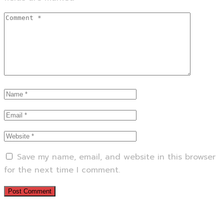
Save my name, email, and website in this browser
for the next time I comment.
Previous Service