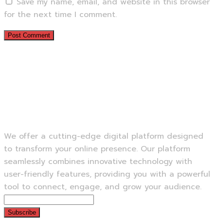
Save my name, email, and website in this browser
for the next time I comment.
Previous Service
Next Service
We offer a cutting-edge digital platform designed
to transform your online presence. Our platform
seamlessly combines innovative technology with
user-friendly features, providing you with a powerful
tool to connect, engage, and grow your audience.
Subscribe