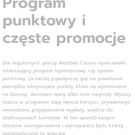
Program
punktowy i
częste promocje
Dla regularnych graczy Mostbet Casino opracowało
interesujący program lojalnościowy czy system
punktowy. Za każdą pojedynczą grę na prawdziwe
pieniądze otrzymujesz punkty, które są wymienialne
na bonusy, darmowe spiny albo inne nagrody. Wyższy
status w programie daje lepsze korzyści: prywatnego
menedżera, przyspieszone wypłaty, wejście do
ekskluzywnych turniejów. W ten sposób kasyno
docenia zaangażowanie i wynagradza tych, którzy
systematycznie tu wracają.