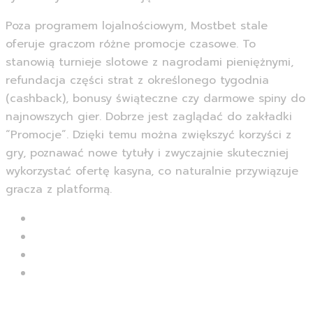
Poza programem lojalnościowym, Mostbet stale
oferuje graczom różne promocje czasowe. To
stanowią turnieje slotowe z nagrodami pieniężnymi,
refundacja części strat z określonego tygodnia
(cashback), bonusy świąteczne czy darmowe spiny do
najnowszych gier. Dobrze jest zaglądać do zakładki
“Promocje”. Dzięki temu można zwiększyć korzyści z
gry, poznawać nowe tytuły i zwyczajnie skuteczniej
wykorzystać ofertę kasyna, co naturalnie przywiązuje
gracza z platformą.