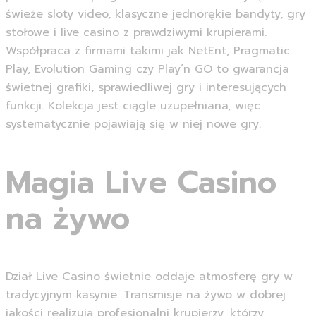
świeże sloty video, klasyczne jednorękie bandyty, gry
stołowe i live casino z prawdziwymi krupierami.
Współpraca z firmami takimi jak NetEnt, Pragmatic
Play, Evolution Gaming czy Play’n GO to gwarancja
świetnej grafiki, sprawiedliwej gry i interesujących
funkcji. Kolekcja jest ciągle uzupełniana, więc
systematycznie pojawiają się w niej nowe gry.
Magia Live Casino
na żywo
Dział Live Casino świetnie oddaje atmosferę gry w
tradycyjnym kasynie. Transmisje na żywo w dobrej
jakości realizują profesjonalni krupierzy, którzy