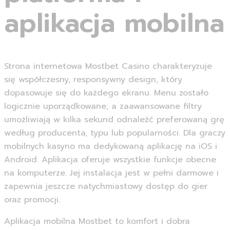
aplikacja mobilna
Strona internetowa Mostbet Casino charakteryzuje
się współczesny, responsywny design, który
dopasowuje się do każdego ekranu. Menu zostało
logicznie uporządkowane, a zaawansowane filtry
umożliwiają w kilka sekund odnaleźć preferowaną grę
według producenta, typu lub popularności. Dla graczy
mobilnych kasyno ma dedykowaną aplikację na iOS i
Android. Aplikacja oferuje wszystkie funkcje obecne
na komputerze. Jej instalacja jest w pełni darmowe i
zapewnia jeszcze natychmiastowy dostęp do gier
oraz promocji.
Aplikacja mobilna Mostbet to komfort i dobra