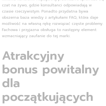
czat na żywo, gdzie konsultanci odpowiadają w
czasie rzeczywistym. Ponadto przydatna bywa
obszerna baza wiedzy z artykułami FAQ, która daje
możliwość na własną rękę rozwiązać częste problemy.
Fachowa i przyjazna obsługa to następny element
wzmacniający zaufanie do tej marki.
Atrakcyjny
bonus powitalny
dla
początkujących