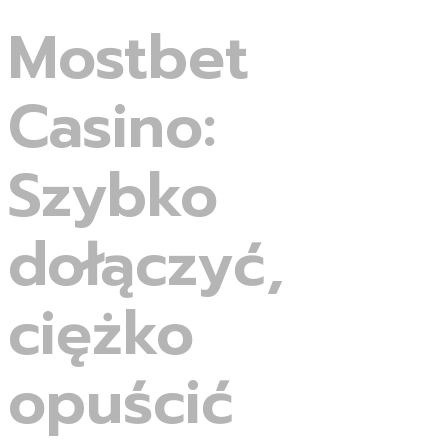
Mostbet
Casino:
Szybko
dołączyć,
ciężko
opuścić