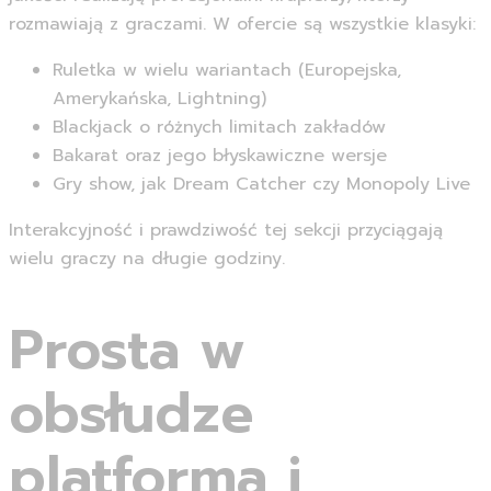
rozmawiają z graczami. W ofercie są wszystkie klasyki:
Ruletka w wielu wariantach (Europejska,
Amerykańska, Lightning)
Blackjack o różnych limitach zakładów
Bakarat oraz jego błyskawiczne wersje
Gry show, jak Dream Catcher czy Monopoly Live
Interakcyjność i prawdziwość tej sekcji przyciągają
wielu graczy na długie godziny.
Prosta w
obsłudze
platforma i