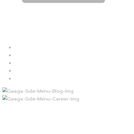
Blog
Career
Contact
Services
Projects