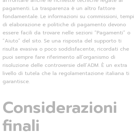
affrontare anche le richieste tecniche legate ai
pagamenti. La trasparenza è un altro fattore
fondamentale. Le informazioni su commissioni, tempi
di elaborazione e politiche di pagamento devono
essere facili da trovare nelle sezioni “Pagamenti” o
“Aiuto” del sito. Se una risposta del supporto ti
risulta evasiva o poco soddisfacente, ricordati che
puoi sempre fare riferimento all’organismo di
risoluzione delle controversie dell’ADM. È un extra
livello di tutela che la regolamentazione italiana ti
garantisce.
Considerazioni
finali