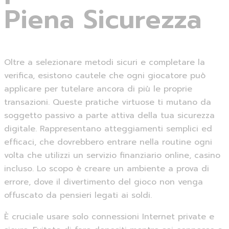
Piena Sicurezza
Oltre a selezionare metodi sicuri e completare la
verifica, esistono cautele che ogni giocatore può
applicare per tutelare ancora di più le proprie
transazioni. Queste pratiche virtuose ti mutano da
soggetto passivo a parte attiva della tua sicurezza
digitale. Rappresentano atteggiamenti semplici ed
efficaci, che dovrebbero entrare nella routine ogni
volta che utilizzi un servizio finanziario online, casino
incluso. Lo scopo è creare un ambiente a prova di
errore, dove il divertimento del gioco non venga
offuscato da pensieri legati ai soldi.
È cruciale usare solo connessioni Internet private e