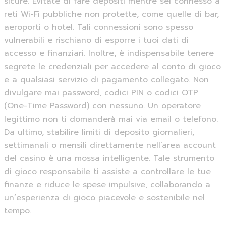
sicure. Evitate di fare depositi mentre sei connesso a
reti Wi-Fi pubbliche non protette, come quelle di bar,
aeroporti o hotel. Tali connessioni sono spesso
vulnerabili e rischiano di esporre i tuoi dati di
accesso e finanziari. Inoltre, è indispensabile tenere
segrete le credenziali per accedere al conto di gioco
e a qualsiasi servizio di pagamento collegato. Non
divulgare mai password, codici PIN o codici OTP
(One-Time Password) con nessuno. Un operatore
legittimo non ti domanderà mai via email o telefono.
Da ultimo, stabilire limiti di deposito giornalieri,
settimanali o mensili direttamente nell’area account
del casino è una mossa intelligente. Tale strumento
di gioco responsabile ti assiste a controllare le tue
finanze e riduce le spese impulsive, collaborando a
un’esperienza di gioco piacevole e sostenibile nel
tempo.