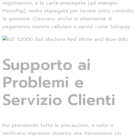
registrazioni, e le carte prepagate (ad esempio
PostePay), molto impiegate per tenere sotto controllo
la gestione. Crescono anche le alternative di
pagamento tramite cellulare o servizi come Satispay.
Supporto ai
Problemi e
Servizio Clienti
Pur prendendo tutte le precauzioni, a volte si
verificano imprevisti durante una transazione. Un