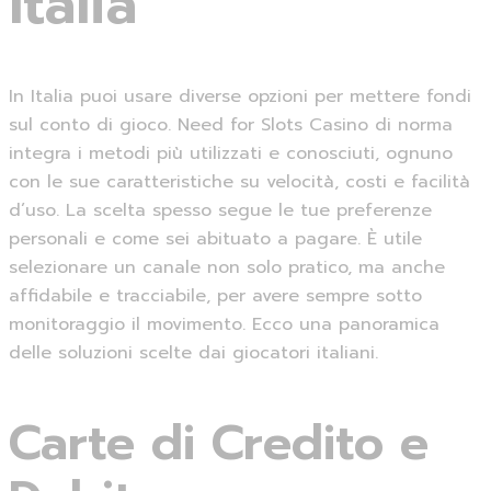
Italia
In Italia puoi usare diverse opzioni per mettere fondi
sul conto di gioco. Need for Slots Casino di norma
integra i metodi più utilizzati e conosciuti, ognuno
con le sue caratteristiche su velocità, costi e facilità
d’uso. La scelta spesso segue le tue preferenze
personali e come sei abituato a pagare. È utile
selezionare un canale non solo pratico, ma anche
affidabile e tracciabile, per avere sempre sotto
monitoraggio il movimento. Ecco una panoramica
delle soluzioni scelte dai giocatori italiani.
Carte di Credito e