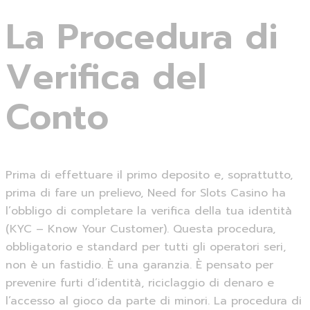
La Procedura di
Verifica del
Conto
Prima di effettuare il primo deposito e, soprattutto,
prima di fare un prelievo, Need for Slots Casino ha
l’obbligo di completare la verifica della tua identità
(KYC – Know Your Customer). Questa procedura,
obbligatorio e standard per tutti gli operatori seri,
non è un fastidio. È una garanzia. È pensato per
prevenire furti d’identità, riciclaggio di denaro e
l’accesso al gioco da parte di minori. La procedura di