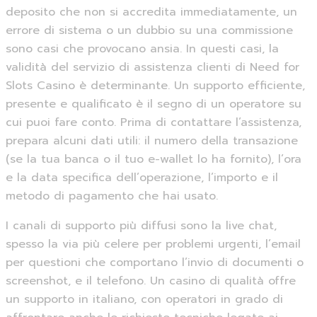
deposito che non si accredita immediatamente, un
errore di sistema o un dubbio su una commissione
sono casi che provocano ansia. In questi casi, la
validità del servizio di assistenza clienti di Need for
Slots Casino è determinante. Un supporto efficiente,
presente e qualificato è il segno di un operatore su
cui puoi fare conto. Prima di contattare l’assistenza,
prepara alcuni dati utili: il numero della transazione
(se la tua banca o il tuo e-wallet lo ha fornito), l’ora
e la data specifica dell’operazione, l’importo e il
metodo di pagamento che hai usato.
I canali di supporto più diffusi sono la live chat,
spesso la via più celere per problemi urgenti, l’email
per questioni che comportano l’invio di documenti o
screenshot, e il telefono. Un casino di qualità offre
un supporto in italiano, con operatori in grado di