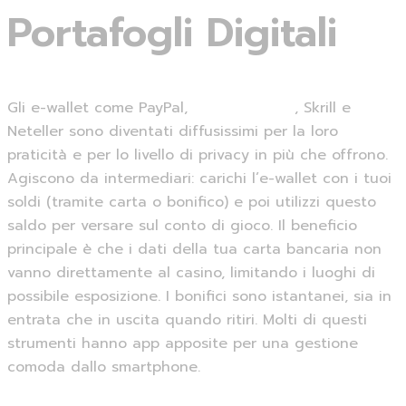
Portafogli Digitali
Gli e-wallet come PayPal,
need for slots
, Skrill e
Neteller sono diventati diffusissimi per la loro
praticità e per lo livello di privacy in più che offrono.
Agiscono da intermediari: carichi l’e-wallet con i tuoi
soldi (tramite carta o bonifico) e poi utilizzi questo
saldo per versare sul conto di gioco. Il beneficio
principale è che i dati della tua carta bancaria non
vanno direttamente al casino, limitando i luoghi di
possibile esposizione. I bonifici sono istantanei, sia in
entrata che in uscita quando ritiri. Molti di questi
strumenti hanno app apposite per una gestione
comoda dallo smartphone.