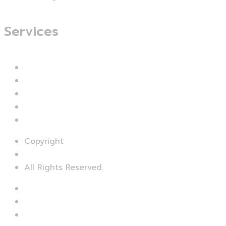
Services
Branding & Identity
Web Design & Development
Mobile App Development
UI & UX Designing
Digital Marketing
Copyright
© SMART SEO
All Rights Reserved.