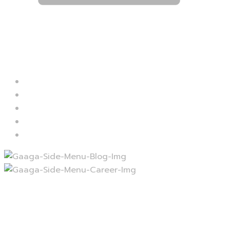
Blog
Career
Contact
Services
Projects