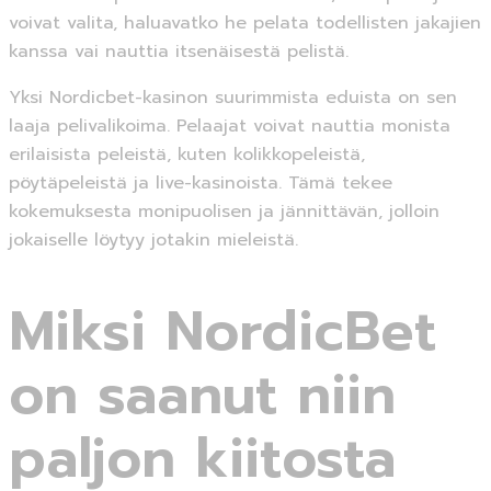
voivat valita, haluavatko he pelata todellisten jakajien
kanssa vai nauttia itsenäisestä pelistä.
Yksi Nordicbet-kasinon suurimmista eduista on sen
laaja pelivalikoima. Pelaajat voivat nauttia monista
erilaisista peleistä, kuten kolikkopeleistä,
pöytäpeleistä ja live-kasinoista. Tämä tekee
kokemuksesta monipuolisen ja jännittävän, jolloin
jokaiselle löytyy jotakin mieleistä.
Miksi NordicBet
on saanut niin
paljon kiitosta