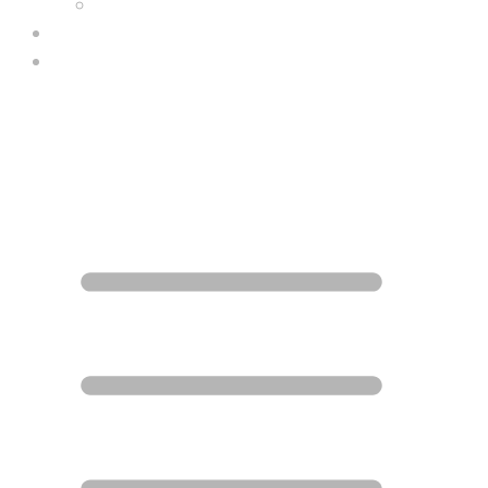
Brand Logo
Blog
Contact Us
Menu
Lets start