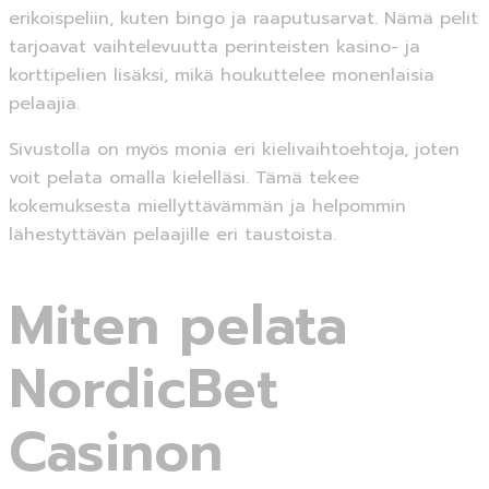
erikoispeliin, kuten bingo ja raaputusarvat. Nämä pelit
tarjoavat vaihtelevuutta perinteisten kasino- ja
korttipelien lisäksi, mikä houkuttelee monenlaisia
pelaajia.
Sivustolla on myös monia eri kielivaihtoehtoja, joten
voit pelata omalla kielelläsi. Tämä tekee
kokemuksesta miellyttävämmän ja helpommin
lähestyttävän pelaajille eri taustoista.
Miten pelata
NordicBet
Casinon