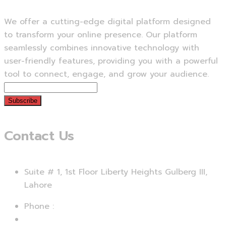
We offer a cutting-edge digital platform designed
to transform your online presence. Our platform
seamlessly combines innovative technology with
user-friendly features, providing you with a powerful
tool to connect, engage, and grow your audience.
Subscribe
Contact Us
Suite # 1, 1st Floor Liberty Heights Gulberg III,
Lahore
Phone :
+92 312 4729067