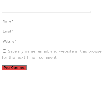
Save my name, email, and website in this browser
for the next time I comment.
Previous Service
Next Service