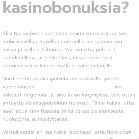
kasinobonuksia?
Yksi Nordicbetin parhaista ominaisuuksista on sen
mobiilisovellus. Sovellus mahdollistaa pelaamisen
missä ja milloin tahansa. Voit nauttia peleistä
puhelimellasi tai tabletillasi, mikä tekee siitä
erinomaisen valinnan matkustaville pelaajille.
Nordicbetin asiakaspalvelu on saatavilla ympäri
vuorokauden
https://nordicbetcasinos.com/
. Jos
kohtaat ongelmia tai sinulla on kysymyksiä, voit ottaa
yhteyttä asiakaspalveluun helposti. Tämä takaa, että
saat apua tarvittaessa, mikä tekee pelaamisesta
huoletonta ja miellyttävää.
Vertaillessasi eri kasinoita, huomaat, että Nordicbet