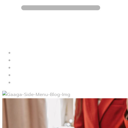
Blog
Career
Contact
Services
Projects