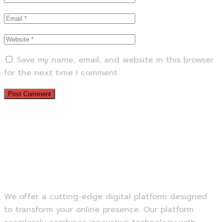
Save my name, email, and website in this browser
for the next time I comment.
Previous Service
Next Service
We offer a cutting-edge digital platform designed
to transform your online presence. Our platform