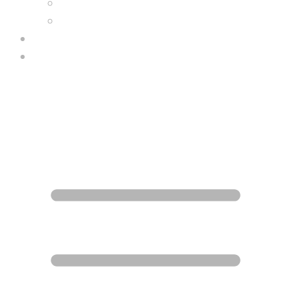
Photography
Brand Logo
Blog
Contact Us
Menu
Lets start