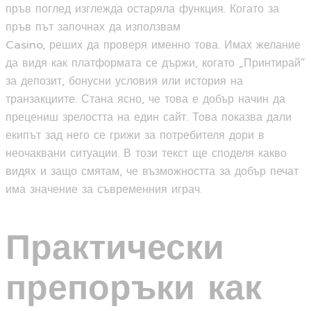
пръв поглед изглежда остаряла функция. Когато за
пръв път започнах да използвам
Nv Casino Помощ
Casino, реших да проверя именно това. Имах желание
да видя как платформата се държи, когато „Принтирай“
за депозит, бонусни условия или история на
транзакциите. Стана ясно, че това е добър начин да
прецениш зрелостта на един сайт. Това показва дали
екипът зад него се грижи за потребителя дори в
неочаквани ситуации. В този текст ще споделя какво
видях и защо смятам, че възможността за добър печат
има значение за съвременния играч.
Практически
препоръки как