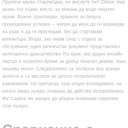
Прилича малко старомодно, не мислите ли? Обаче има
резон. На първо място, аз обичам да водя печатен
архив. Важни транзакции, правила за бонуси,
промоционни условия – желая да мога да ги маркирам
на ръка и да ги прегледам, без да стартирам
компютъра. Второ, ако имам спор с отдела за
обслужване, един разпечатан документ представлява
категорично доказателство. На края, ако даден онлайн
портал е посветил време за добър печатен режим, това
показва много. Следователно са тествали във всички
аспекти и са мислели за цялото потребителско
изживяване. Не прилагаш тази опция всекидневно, но
когато имаш нужда, очакваш да действа безпроблемно.
NV Casino ме накара да обърна внимание сериозно
този въпрос.