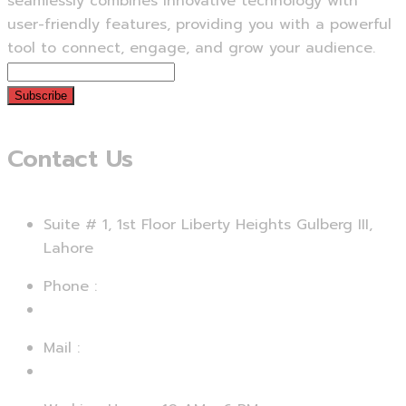
seamlessly combines innovative technology with
user-friendly features, providing you with a powerful
tool to connect, engage, and grow your audience.
Subscribe
Contact Us
Suite # 1, 1st Floor Liberty Heights Gulberg III,
Lahore
Phone :
+92 312 4729067
Mail :
support@smartseo.pk