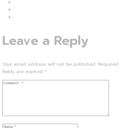
Leave a Reply
Your email address will not be published.
Required
fields are marked
*