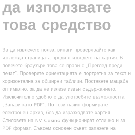
да използвате
това средство
За да извлечете полза, винаги проверявайте как
изглежда страницата преди я изведете на хартия. В
повечето браузъри това се прави с „Преглед преди
печат“. Проверете ориентацията е портретна за текст и
хоризонтална за обширни таблици. Поставете мащаба
оптимално, за да не излезе извън съдържанието.
Изключително удобно е да употребите възможността
„Запази като PDF“. По този начин формирате
електронен архив, без да изразходвате хартия.
Стиловете на NV Casino функционират отлично и за
PDF формат. Съвсем основен съвет: запазете на