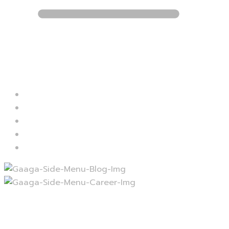
Blog
Career
Contact
Services
Projects