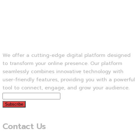
Previous Service
Next Service
We offer a cutting-edge digital platform designed
to transform your online presence. Our platform
seamlessly combines innovative technology with
user-friendly features, providing you with a powerful
tool to connect, engage, and grow your audience.
Subscribe
Contact Us