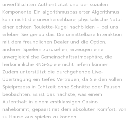
unverfälschten Authentizität und der sozialen
Komponente. Ein algorithmusbasierter Algorithmus
kann nicht die unvorhersehbare, physikalische Natur
einer echten Roulette-Kugel nachbilden – bei uns
erleben Sie genau das. Die unmittelbare Interaktion
mit dem freundlichen Dealer und die Option,
anderen Spielern zuzusehen, erzeugen eine
unvergleichliche Gemeinschaftsatmosphäre, die
herkömmliche RNG-Spiele nicht liefern können.
Zudem unterstützt die durchgehende Live-
Übertragung ein tiefes Vertrauen, da Sie den vollen
Spielprozess in Echtzeit ohne Schnitte oder Pausen
beobachten. Es ist das nächste, was einem
Aufenthalt in einem erstklassigen Casino
nahekommt, gepaart mit dem absoluten Komfort, von
zu Hause aus spielen zu können.