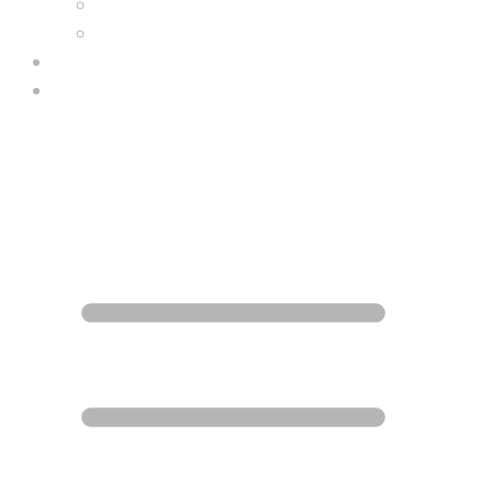
Photography
Brand Logo
Blog
Contact Us
Menu
Lets start