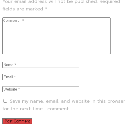
Your email address will not be published.
Required
fields are marked
*
Save my name, email, and website in this browser
for the next time I comment.