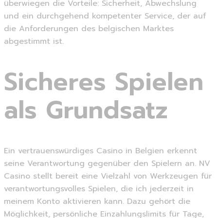
überwiegen die Vorteile: Sicherheit, Abwechslung
und ein durchgehend kompetenter Service, der auf
die Anforderungen des belgischen Marktes
abgestimmt ist.
Sicheres Spielen
als Grundsatz
Ein vertrauenswürdiges Casino in Belgien erkennt
seine Verantwortung gegenüber den Spielern an. NV
Casino stellt bereit eine Vielzahl von Werkzeugen für
verantwortungsvolles Spielen, die ich jederzeit in
meinem Konto aktivieren kann. Dazu gehört die
Möglichkeit, persönliche Einzahlungslimits für Tage,