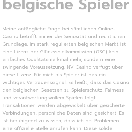
belgische Spieler
Meine anfängliche Frage bei sämtlichen Online-
Casino betrifft immer der Seriosität und rechtlichen
Grundlage. Im stark regulierten belgischen Markt ist
eine Lizenz der Glücksspielkommission (GSC) kein
einfaches Qualitätsmerkmal mehr, sondern eine
zwingende Voraussetzung. NV Casino verfügt über
diese Lizenz. Für mich als Spieler ist das ein
wichtiges Vertrauenssignal. Es heißt, dass das Casino
den belgischen Gesetzen zu Spielerschutz, Fairness
und verantwortungsvollem Spielen folgt.
Transaktionen werden abgewickelt über gesicherte
Verbindungen, persönliche Daten sind gesichert. Es
ist beruhigend zu wissen, dass ich bei Problemen
eine offizielle Stelle anrufen kann. Diese solide