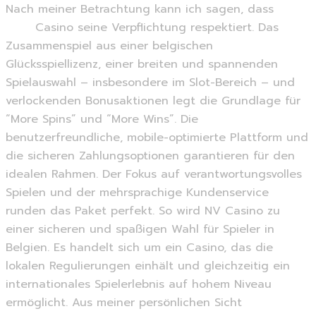
Nach meiner Betrachtung kann ich sagen, dass
nv
euro
Casino seine Verpflichtung respektiert. Das
Zusammenspiel aus einer belgischen
Glücksspiellizenz, einer breiten und spannenden
Spielauswahl – insbesondere im Slot-Bereich – und
verlockenden Bonusaktionen legt die Grundlage für
“More Spins” und “More Wins”. Die
benutzerfreundliche, mobile-optimierte Plattform und
die sicheren Zahlungsoptionen garantieren für den
idealen Rahmen. Der Fokus auf verantwortungsvolles
Spielen und der mehrsprachige Kundenservice
runden das Paket perfekt. So wird NV Casino zu
einer sicheren und spaßigen Wahl für Spieler in
Belgien. Es handelt sich um ein Casino, das die
lokalen Regulierungen einhält und gleichzeitig ein
internationales Spielerlebnis auf hohem Niveau
ermöglicht. Aus meiner persönlichen Sicht