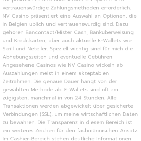
vertrauenswürdige Zahlungsmethoden erforderlich.
NV Casino präsentiert eine Auswahl an Optionen, die
in Belgien üblich und vertrauenswürdig sind. Dazu
gehören Bancontact/Mister Cash, Banküberweisung
und Kreditkarten, aber auch aktuelle E-Wallets wie
Skrill und Neteller. Speziell wichtig sind für mich die
Abhebungszeiten und eventuelle Gebühren.
Angesehene Casinos wie NV Casino wickeln ab
Auszahlungen meist in einem akzeptablen
Zeitrahmen. Die genaue Dauer hängt von der
gewählten Methode ab. E-Wallets sind oft am
zügigsten, manchmal in von 24 Stunden. Alle
Transaktionen werden abgewickelt über gesicherte
Verbindungen (SSL), um meine wirtschaftlichen Daten
zu bewahren. Die Transparenz in diesem Bereich ist
ein weiteres Zeichen für den fachmännischen Ansatz.
Im Cashier-Bereich stehen deutliche Informationen