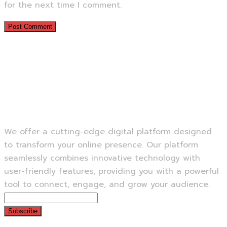
for the next time I comment.
Previous Service
Next Service
We offer a cutting-edge digital platform designed
to transform your online presence. Our platform
seamlessly combines innovative technology with
user-friendly features, providing you with a powerful
tool to connect, engage, and grow your audience.
Subscribe