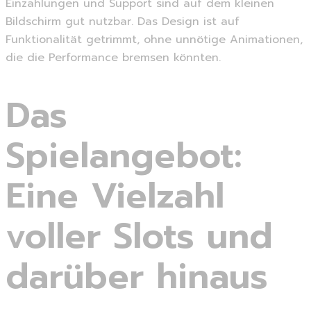
Einzahlungen und Support sind auf dem kleinen
Bildschirm gut nutzbar. Das Design ist auf
Funktionalität getrimmt, ohne unnötige Animationen,
die die Performance bremsen könnten.
Das
Spielangebot:
Eine Vielzahl
voller Slots und
darüber hinaus