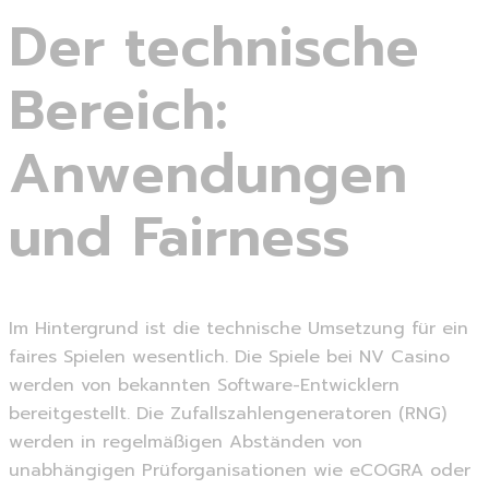
Der technische
Bereich:
Anwendungen
und Fairness
Im Hintergrund ist die technische Umsetzung für ein
faires Spielen wesentlich. Die Spiele bei NV Casino
werden von bekannten Software-Entwicklern
bereitgestellt. Die Zufallszahlengeneratoren (RNG)
werden in regelmäßigen Abständen von
unabhängigen Prüforganisationen wie eCOGRA oder