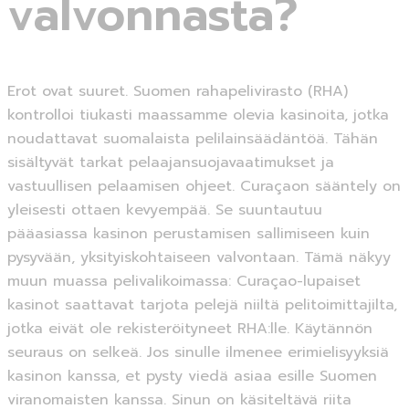
valvonnasta?
Erot ovat suuret. Suomen rahapelivirasto (RHA)
kontrolloi tiukasti maassamme olevia kasinoita, jotka
noudattavat suomalaista pelilainsäädäntöä. Tähän
sisältyvät tarkat pelaajansuojavaatimukset ja
vastuullisen pelaamisen ohjeet. Curaçaon sääntely on
yleisesti ottaen kevyempää. Se suuntautuu
pääasiassa kasinon perustamisen sallimiseen kuin
pysyvään, yksityiskohtaiseen valvontaan. Tämä näkyy
muun muassa pelivalikoimassa: Curaçao-lupaiset
kasinot saattavat tarjota pelejä niiltä pelitoimittajilta,
jotka eivät ole rekisteröityneet RHA:lle. Käytännön
seuraus on selkeä. Jos sinulle ilmenee erimielisyyksiä
kasinon kanssa, et pysty viedä asiaa esille Suomen
viranomaisten kanssa. Sinun on käsiteltävä riita