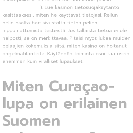
lukulukkukuvake
). Lue kasinon tietosuojakäytäntö
käsittääksesi, miten he käyttävät tietojasi. Reilun
pelin osalta hae sivustolta tietoa pelien
riippumattomista testeistä. Jos tällaista tietoa ei ole
helposti, se on merkittävää. Pitäisi myös lukea muiden
pelaajien kokemuksia siitä, miten kasino on hoitanut
ongelmatilanteita. Käytännön toiminta osoittaa usein
enemmän kuin viralliset lupaukset.
Miten Curaçao-
lupa on erilainen
Suomen