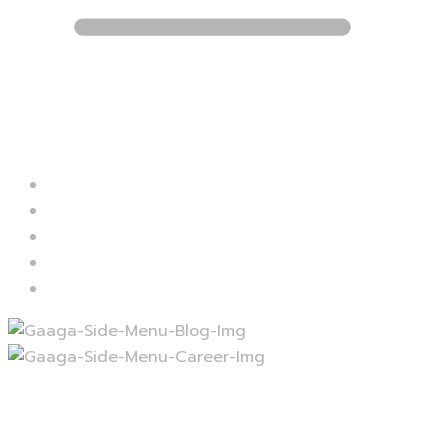
Blog
Career
Contact
Services
Projects