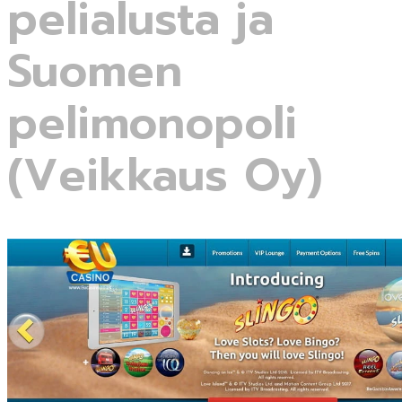
pelialusta ja
Suomen
pelimonopoli
(Veikkaus Oy)