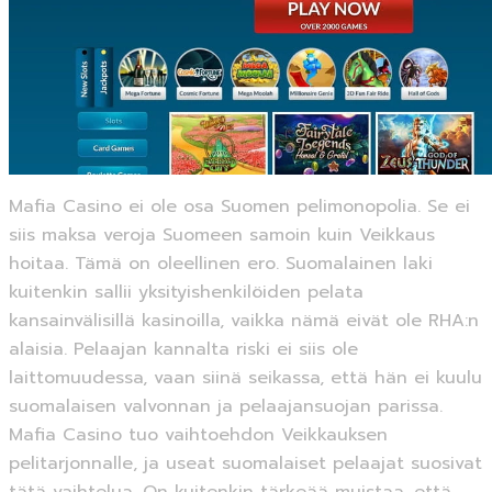
Mafia Casino ei ole osa Suomen pelimonopolia. Se ei
siis maksa veroja Suomeen samoin kuin Veikkaus
hoitaa. Tämä on oleellinen ero. Suomalainen laki
kuitenkin sallii yksityishenkilöiden pelata
kansainvälisillä kasinoilla, vaikka nämä eivät ole RHA:n
alaisia. Pelaajan kannalta riski ei siis ole
laittomuudessa, vaan siinä seikassa, että hän ei kuulu
suomalaisen valvonnan ja pelaajansuojan parissa.
Mafia Casino tuo vaihtoehdon Veikkauksen
pelitarjonnalle, ja useat suomalaiset pelaajat suosivat
tätä vaihtelua. On kuitenkin tärkeää muistaa, että