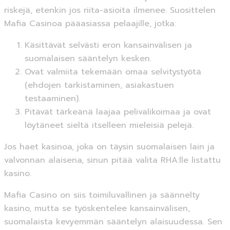
riskejä, etenkin jos riita-asioita ilmenee. Suosittelen
Mafia Casinoa pääasiassa pelaajille, jotka:
Käsittävät selvästi eron kansainvälisen ja
suomalaisen sääntelyn kesken.
Ovat valmiita tekemään omaa selvitystyötä
(ehdojen tarkistaminen, asiakastuen
testaaminen).
Pitävät tärkeänä laajaa pelivalikoimaa ja ovat
löytäneet sieltä itselleen mieleisiä pelejä.
Jos haet kasinoa, joka on täysin suomalaisen lain ja
valvonnan alaisena, sinun pitää valita RHA:lle listattu
kasino.
Mafia Casino on siis toimiluvallinen ja säännelty
kasino, mutta se työskentelee kansainvälisen,
suomalaista kevyemmän sääntelyn alaisuudessa. Sen