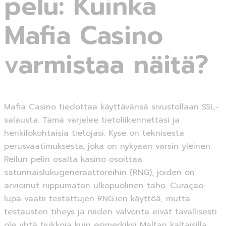
pelu: Kuinka
Mafia Casino
varmistaa näitä?
Mafia Casino tiedottaa käyttävänsä sivustollaan SSL-
salausta. Tämä varjelee tietoliikennettäsi ja
henkilökohtaisia tietojasi. Kyse on teknisestä
perusvaatimuksesta, joka on nykyään varsin yleinen.
Reilun pelin osalta kasino osoittaa
satunnaislukugeneraattoreihin (RNG), joiden on
arvioinut riippumaton ulkopuolinen taho. Curaçao-
lupa vaatii testattujen RNG:ien käyttöä, mutta
testausten tiheys ja niiden valvonta eivät tavallisesti
ole yhtä tiukkoja kuin esimerkiksi Maltan kaltaisilla