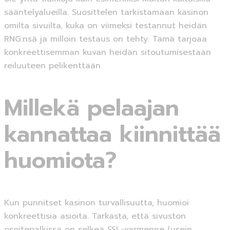
sääntelyalueilla. Suosittelen tarkistamaan kasinon
omilta sivuilta, kuka on viimeksi testannut heidän
RNG:nsä ja milloin testaus on tehty. Tämä tarjoaa
konkreettisemman kuvan heidän sitoutumisestaan
reiluuteen pelikenttään.
Millekä pelaajan
kannattaa kiinnittää
huomiota?
Kun punnitset kasinon turvallisuutta, huomioi
konkreettisia asioita. Tarkasta, että sivuston
osoitepalkissa on selkeä SSL-varmenne (usein