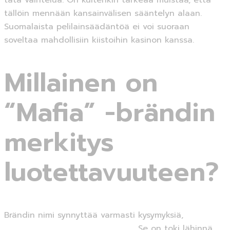
tällöin mennään kansainvälisen sääntelyn alaan.
Suomalaista pelilainsäädäntöä ei voi suoraan
soveltaa mahdollisiin kiistoihin kasinon kanssa.
Millainen on
“Mafia” -brändin
merkitys
luotettavuuteen?
Brändin nimi synnyttää varmasti kysymyksiä,
https://mafiaa-casino.com/fi-fi/
. Se on toki lähinnä