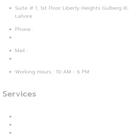
Suite # 1, 1st Floor Liberty Heights Gulberg III,
Lahore
Phone :
+92 312 4729067
Mail :
support@smartseo.pk
Working Hours : 10 AM - 6 PM
Services
Branding & Identity
Web Design & Development
Mobile App Development