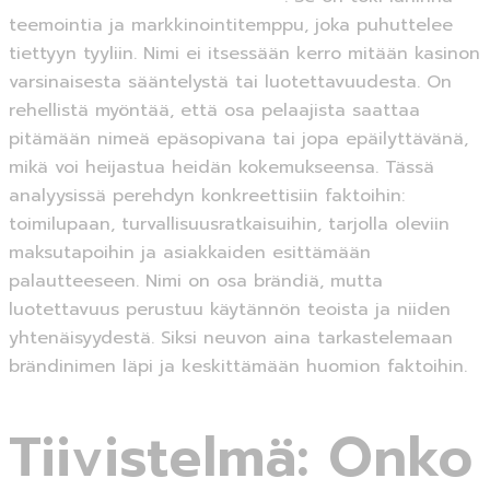
teemointia ja markkinointitemppu, joka puhuttelee
tiettyyn tyyliin. Nimi ei itsessään kerro mitään kasinon
varsinaisesta sääntelystä tai luotettavuudesta. On
rehellistä myöntää, että osa pelaajista saattaa
pitämään nimeä epäsopivana tai jopa epäilyttävänä,
mikä voi heijastua heidän kokemukseensa. Tässä
analyysissä perehdyn konkreettisiin faktoihin:
toimilupaan, turvallisuusratkaisuihin, tarjolla oleviin
maksutapoihin ja asiakkaiden esittämään
palautteeseen. Nimi on osa brändiä, mutta
luotettavuus perustuu käytännön teoista ja niiden
yhtenäisyydestä. Siksi neuvon aina tarkastelemaan
brändinimen läpi ja keskittämään huomion faktoihin.
Tiivistelmä: Onko