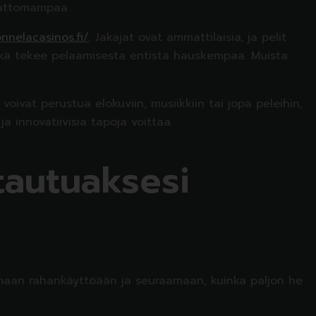
vattomampaa.
onnelacasinos.fi/
. Jakajat ovat ammattilaisia, ja pelit
 mikä tekee pelaamisesta entistä hauskempaa. Muista
ivat perustua elokuviin, musiikkiin tai jopa peleihin,
 innovatiivisia tapoja voittaa.
tautuaksesi
tsemaan rahankäyttöään ja seuraamaan, kuinka paljon he