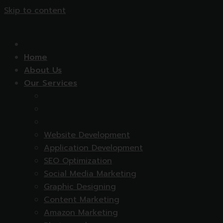
Skip to content
Home
About Us
Our Services
Website Development
Application Development
SEO Optimization
Social Media Marketing
Graphic Designing
Content Marketing
Amazon Marketing