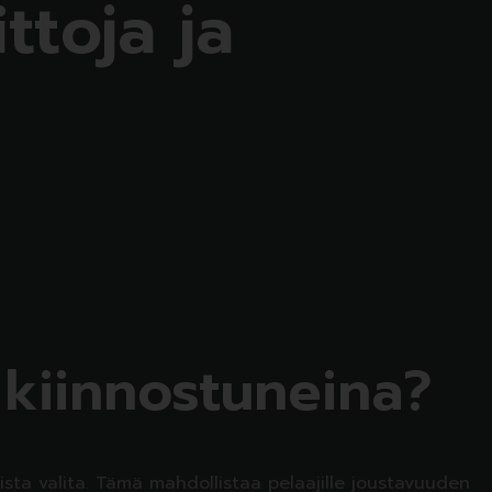
ttoja ja
 kiinnostuneina?
ista valita. Tämä mahdollistaa pelaajille joustavuuden