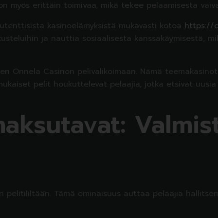
on myös erittäin toimivaa, mikä tekee pelaamisesta vai
autenttisista kasinoelämyksistä mukavasti kotoa
https://
eskusteluihin ja nauttia sosiaalisesta kanssakäymisestä,
een Onnela Casinon pelivalikoimaan. Nämä teemakasinot vo
iset pelit houkuttelevat pelaajia, jotka etsivät uusia ja
aksutavat: Valmis
aan pelitililtään. Tämä ominaisuus auttaa pelaajia halli