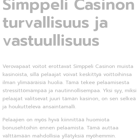
Simppeli Casinon
turvallisuus ja
vastuullisuus
Verovapaat voitot erottavat Simppeli Casinon muista
kasinoista, sillä pelaajat voivat keskittyä voittoihinsa
ilman ylimääräisiä huolia. Tämä tekee pelaamisesta
stressittömämpää ja nautinnollisempaa. Yksi syy, miksi
pelaajat valitsevat juuri tämän kasinon, on sen selkeä
ja houkutteleva ansaintamalli.
Pelaajien on myös hyvä kiinnittää huomiota
bonusehtoihin ennen pelaamista. Tämä auttaa
välttämään mahdollisia yllätyksiä myöhemmin.