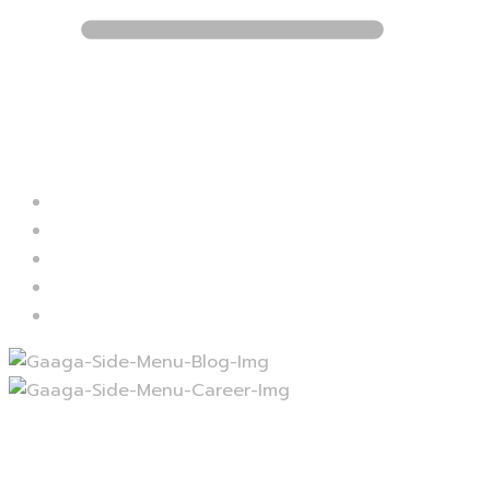
Blog
Career
Contact
Services
Projects