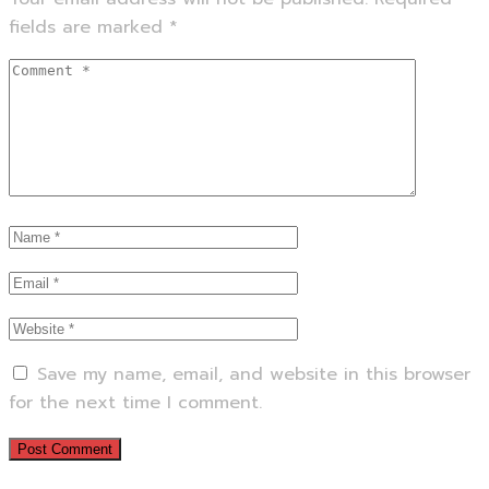
fields are marked
*
Save my name, email, and website in this browser
for the next time I comment.