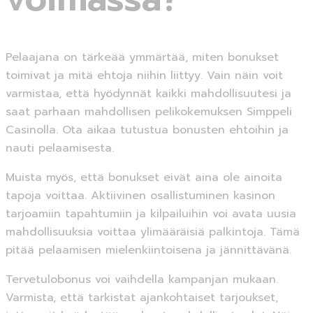
Pelaajana on tärkeää ymmärtää, miten bonukset
toimivat ja mitä ehtoja niihin liittyy. Vain näin voit
varmistaa, että hyödynnät kaikki mahdollisuutesi ja
saat parhaan mahdollisen pelikokemuksen Simppeli
Casinolla. Ota aikaa tutustua bonusten ehtoihin ja
nauti pelaamisesta.
Muista myös, että bonukset eivät aina ole ainoita
tapoja voittaa. Aktiivinen osallistuminen kasinon
tarjoamiin tapahtumiin ja kilpailuihin voi avata uusia
mahdollisuuksia voittaa ylimääräisiä palkintoja. Tämä
pitää pelaamisen mielenkiintoisena ja jännittävänä.
Tervetulobonus voi vaihdella kampanjan mukaan.
Varmista, että tarkistat ajankohtaiset tarjoukset,