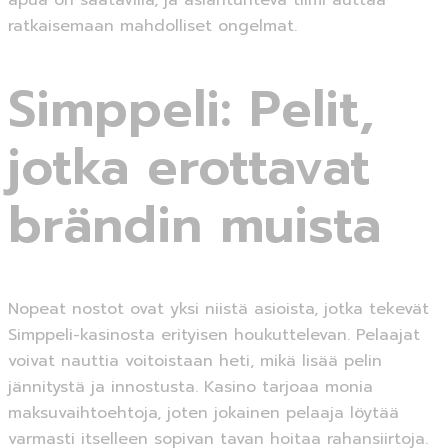
ratkaisemaan mahdolliset ongelmat.
Simppeli: Pelit,
jotka erottavat
brändin muista
Nopeat nostot ovat yksi niistä asioista, jotka tekevät
Simppeli-kasinosta erityisen houkuttelevan. Pelaajat
voivat nauttia voitoistaan heti, mikä lisää pelin
jännitystä ja innostusta. Kasino tarjoaa monia
maksuvaihtoehtoja, joten jokainen pelaaja löytää
varmasti itselleen sopivan tavan hoitaa rahansiirtoja.