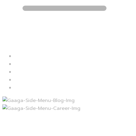
Blog
Career
Contact
Services
Projects