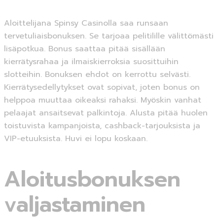
Aloittelijana Spinsy Casinolla saa runsaan
tervetuliaisbonuksen. Se tarjoaa pelitilille välittömästi
lisäpotkua. Bonus saattaa pitää sisällään
kierrätysrahaa ja ilmaiskierroksia suosittuihin
slotteihin. Bonuksen ehdot on kerrottu selvästi.
Kierrätysedellytykset ovat sopivat, joten bonus on
helppoa muuttaa oikeaksi rahaksi. Myöskin vanhat
pelaajat ansaitsevat palkintoja. Alusta pitää huolen
toistuvista kampanjoista, cashback-tarjouksista ja
VIP-etuuksista. Huvi ei lopu koskaan.
Aloitusbonuksen
valjastaminen