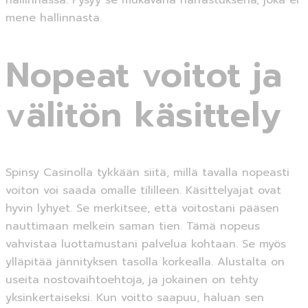
mene hallinnasta.
Nopeat voitot ja
välitön käsittely
Spinsy Casinolla tykkään siitä, millä tavalla nopeasti
voiton voi saada omalle tililleen. Käsittelyajat ovat
hyvin lyhyet. Se merkitsee, että voitostani pääsen
nauttimaan melkein saman tien. Tämä nopeus
vahvistaa luottamustani palvelua kohtaan. Se myös
ylläpitää jännityksen tasolla korkealla. Alustalta on
useita nostovaihtoehtoja, ja jokainen on tehty
yksinkertaiseksi. Kun voitto saapuu, haluan sen