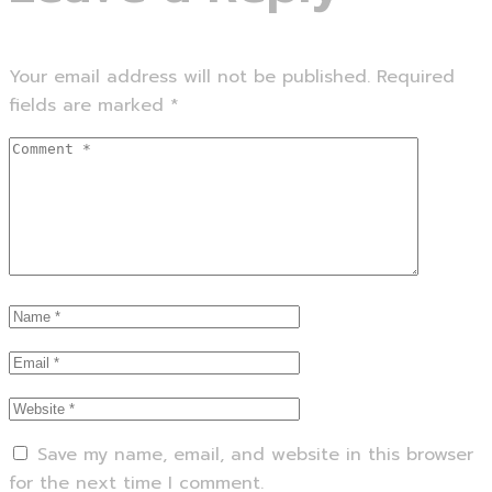
Your email address will not be published.
Required
fields are marked
*
Save my name, email, and website in this browser
for the next time I comment.