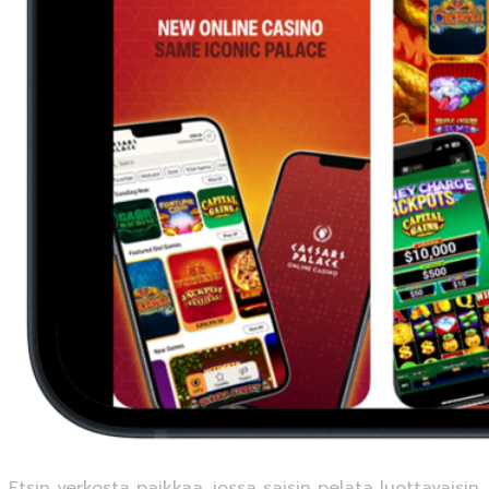
Etsin verkosta paikkaa, jossa saisin pelata luottavaisin