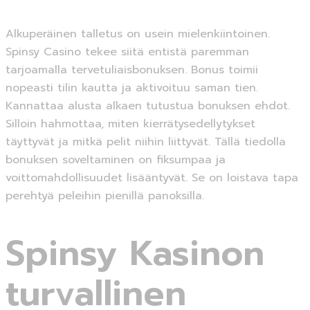
Alkuperäinen talletus on usein mielenkiintoinen.
Spinsy Casino tekee siitä entistä paremman
tarjoamalla tervetuliaisbonuksen. Bonus toimii
nopeasti tilin kautta ja aktivoituu saman tien.
Kannattaa alusta alkaen tutustua bonuksen ehdot.
Silloin hahmottaa, miten kierrätysedellytykset
täyttyvät ja mitkä pelit niihin liittyvät. Tällä tiedolla
bonuksen soveltaminen on fiksumpaa ja
voittomahdollisuudet lisääntyvät. Se on loistava tapa
perehtyä peleihin pienillä panoksilla.
Spinsy Kasinon
turvallinen