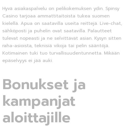
Hyvä asiakaspalvelu on pelikokemuksen ydin. Spinsy
Casino tarjoaa ammattitaitoista tukea suomen
kielellä. Apua on saatavilla useita reittejä. Live-chat,
sähköposti ja puhelin ovat saatavilla. Palautteet
tulevat nopeasti ja ne selvittävät asian. Kysyn sitten
raha-asioista, teknisiä vikoja tai pelin sääntöjä.
Kotimainen tuki tuo turvallisuudentunnetta. Mikään
epäselvyys ei jää auki.
Bonukset ja
kampanjat
aloittajille