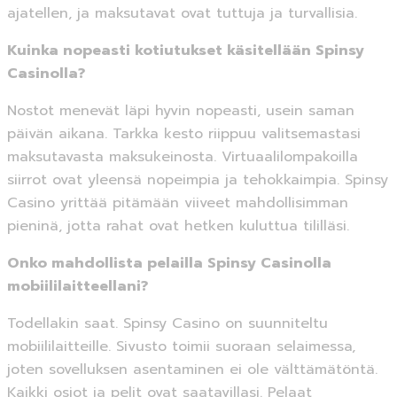
ajatellen, ja maksutavat ovat tuttuja ja turvallisia.
Kuinka nopeasti kotiutukset käsitellään Spinsy
Casinolla?
Nostot menevät läpi hyvin nopeasti, usein saman
päivän aikana. Tarkka kesto riippuu valitsemastasi
maksutavasta maksukeinosta. Virtuaalilompakoilla
siirrot ovat yleensä nopeimpia ja tehokkaimpia. Spinsy
Casino yrittää pitämään viiveet mahdollisimman
pieninä, jotta rahat ovat hetken kuluttua tililläsi.
Onko mahdollista pelailla Spinsy Casinolla
mobiililaitteellani?
Todellakin saat. Spinsy Casino on suunniteltu
mobiililaitteille. Sivusto toimii suoraan selaimessa,
joten sovelluksen asentaminen ei ole välttämätöntä.
Kaikki osiot ja pelit ovat saatavillasi. Pelaat