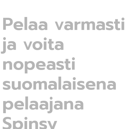
Pelaa varmasti
ja voita
nopeasti
suomalaisena
pelaajana
Spinsy