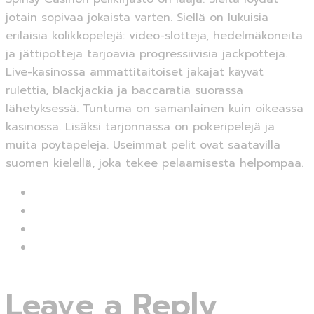
jotain sopivaa jokaista varten. Siellä on lukuisia
erilaisia kolikkopelejä: video-slotteja, hedelmäkoneita
ja jättipotteja tarjoavia progressiivisia jackpotteja.
Live-kasinossa ammattitaitoiset jakajat käyvät
rulettia, blackjackia ja baccaratia suorassa
lähetyksessä. Tuntuma on samanlainen kuin oikeassa
kasinossa. Lisäksi tarjonnassa on pokeripelejä ja
muita pöytäpelejä. Useimmat pelit ovat saatavilla
suomen kielellä, joka tekee pelaamisesta helpompaa.
Leave a Reply