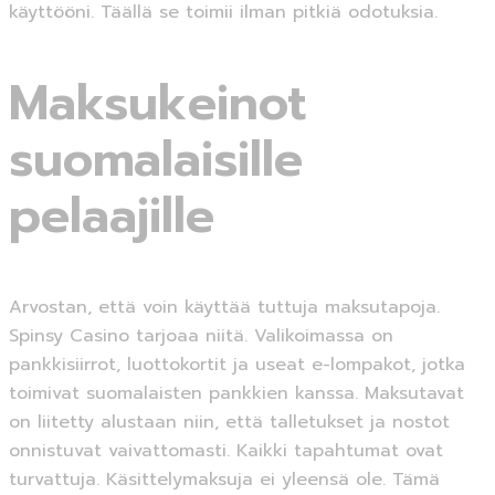
käyttööni. Täällä se toimii ilman pitkiä odotuksia.
Maksukeinot
suomalaisille
pelaajille
Arvostan, että voin käyttää tuttuja maksutapoja.
Spinsy Casino tarjoaa niitä. Valikoimassa on
pankkisiirrot, luottokortit ja useat e-lompakot, jotka
toimivat suomalaisten pankkien kanssa. Maksutavat
on liitetty alustaan niin, että talletukset ja nostot
onnistuvat vaivattomasti. Kaikki tapahtumat ovat
turvattuja. Käsittelymaksuja ei yleensä ole. Tämä