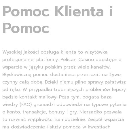
Pomoc Klienta i
Pomoc
Wysokiej jakości obsługa klienta to wizytówka
profesjonalnej platformy. Pelican Casino udostępnia
wsparcie w języku polskim przez wiele kanałów.
Błyskawiczną pomoc dostaniesz przez czat na żywo,
czynny całą dobę. Dzięki niemu pilne sprawy załatwisz
od ręku. W przypadku trudniejszych problemów lepszy
będzie kontakt mailowy. Poza tym, bogata baza
wiedzy (FAQ) gromadzi odpowiedzi na typowe pytania
o konto, transakcje, bonusy i gry. Nierzadko pozwala
to rozwiać wątpliwości samodzielnie. Zespół wsparcia
ma doświadczenie i służy pomocą w kwestiach