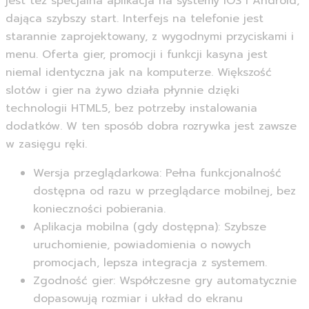
jest też specjalna aplikacja na systemy iOS i Android,
dająca szybszy start. Interfejs na telefonie jest
starannie zaprojektowany, z wygodnymi przyciskami i
menu. Oferta gier, promocji i funkcji kasyna jest
niemal identyczna jak na komputerze. Większość
slotów i gier na żywo działa płynnie dzięki
technologii HTML5, bez potrzeby instalowania
dodatków. W ten sposób dobra rozrywka jest zawsze
w zasięgu ręki.
Wersja przeglądarkowa: Pełna funkcjonalność
dostępna od razu w przeglądarce mobilnej, bez
konieczności pobierania.
Aplikacja mobilna (gdy dostępna): Szybsze
uruchomienie, powiadomienia o nowych
promocjach, lepsza integracja z systemem.
Zgodność gier: Współczesne gry automatycznie
dopasowują rozmiar i układ do ekranu