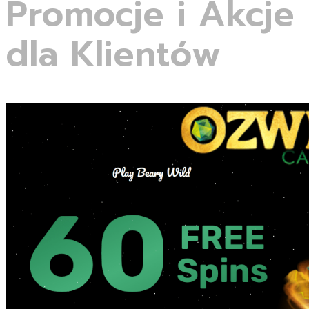
Promocje i Akcje
dla Klientów