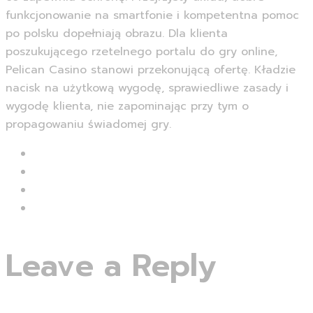
funkcjonowanie na smartfonie i kompetentna pomoc
po polsku dopełniają obrazu. Dla klienta
poszukującego rzetelnego portalu do gry online,
Pelican Casino stanowi przekonującą ofertę. Kładzie
nacisk na użytkową wygodę, sprawiedliwe zasady i
wygodę klienta, nie zapominając przy tym o
propagowaniu świadomej gry.
Leave a Reply