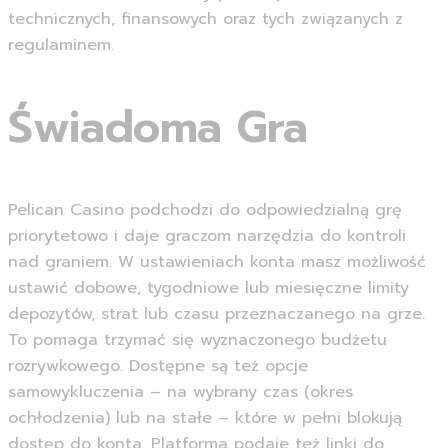
technicznych, finansowych oraz tych związanych z
regulaminem.
Świadoma Gra
Pelican Casino podchodzi do odpowiedzialną grę
priorytetowo i daje graczom narzędzia do kontroli
nad graniem. W ustawieniach konta masz możliwość
ustawić dobowe, tygodniowe lub miesięczne limity
depozytów, strat lub czasu przeznaczanego na grze.
To pomaga trzymać się wyznaczonego budżetu
rozrywkowego. Dostępne są też opcje
samowykluczenia – na wybrany czas (okres
ochłodzenia) lub na stałe – które w pełni blokują
dostęp do konta. Platforma podaje też linki do