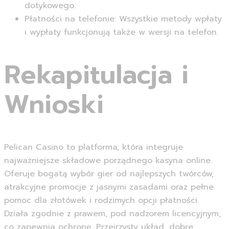
dotykowego.
Płatności na telefonie: Wszystkie metody wpłaty
i wypłaty funkcjonują także w wersji na telefon.
Rekapitulacja i
Wnioski
Pelican Casino to platforma, która integruje
najważniejsze składowe porządnego kasyna online.
Oferuje bogatą wybór gier od najlepszych twórców,
atrakcyjne promocje z jasnymi zasadami oraz pełne
pomoc dla złotówek i rodzimych opcji płatności.
Działa zgodnie z prawem, pod nadzorem licencyjnym,
co zapewnia ochronę. Przejrzysty układ, dobre