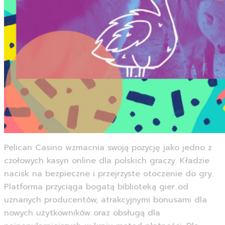
Pelican Casino wzmacnia swoją pozycję jako jedno z
czołowych kasyn online dla polskich graczy. Kładzie
nacisk na bezpieczne i przejrzyste otoczenie do gry.
Platforma przyciąga bogatą biblioteką gier od
uznanych producentów, atrakcyjnymi bonusami dla
nowych użytkowników oraz obsługą dla