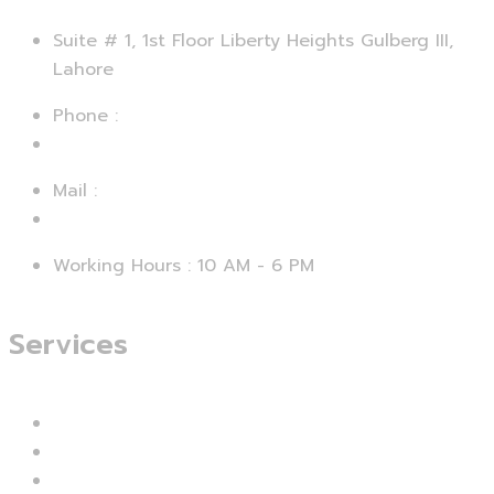
Suite # 1, 1st Floor Liberty Heights Gulberg III,
Lahore
Phone :
+92 312 4729067
Mail :
support@smartseo.pk
Working Hours : 10 AM - 6 PM
Services
Branding & Identity
Web Design & Development
Mobile App Development