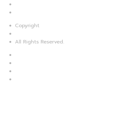
UI & UX Designing
Digital Marketing
Copyright
© SMART SEO
All Rights Reserved.