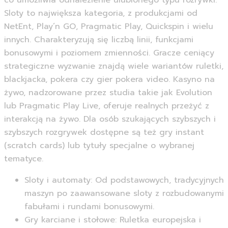
Sloty to największa kategoria, z produkcjami od
NetEnt, Play’n GO, Pragmatic Play, Quickspin i wielu
innych. Charakteryzują się liczbą linii, funkcjami
bonusowymi i poziomem zmienności. Gracze ceniący
strategiczne wyzwanie znajdą wiele wariantów ruletki,
blackjacka, pokera czy gier pokera video. Kasyno na
żywo, nadzorowane przez studia takie jak Evolution
lub Pragmatic Play Live, oferuje realnych przeżyć z
interakcją na żywo. Dla osób szukających szybszych i
szybszych rozgrywek dostępne są też gry instant
(scratch cards) lub tytuły specjalne o wybranej
tematyce.
Sloty i automaty: Od podstawowych, tradycyjnych
maszyn po zaawansowane sloty z rozbudowanymi
fabułami i rundami bonusowymi.
Gry karciane i stołowe: Ruletka europejska i