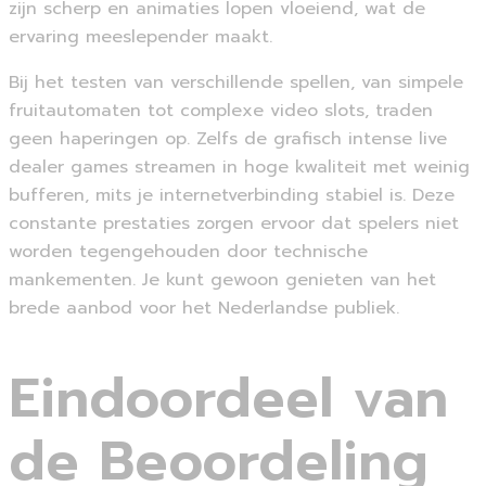
zijn scherp en animaties lopen vloeiend, wat de
ervaring meeslepender maakt.
Bij het testen van verschillende spellen, van simpele
fruitautomaten tot complexe video slots, traden
geen haperingen op. Zelfs de grafisch intense live
dealer games streamen in hoge kwaliteit met weinig
bufferen, mits je internetverbinding stabiel is. Deze
constante prestaties zorgen ervoor dat spelers niet
worden tegengehouden door technische
mankementen. Je kunt gewoon genieten van het
brede aanbod voor het Nederlandse publiek.
Eindoordeel van
de Beoordeling