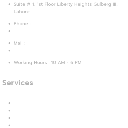
Suite # 1, 1st Floor Liberty Heights Gulberg III,
Lahore
Phone :
+92 312 4729067
Mail :
support@smartseo.pk
Working Hours : 10 AM - 6 PM
Services
Branding & Identity
Web Design & Development
Mobile App Development
UI & UX Designing