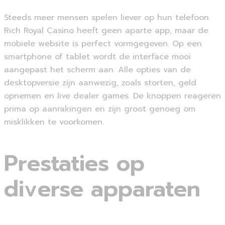
Steeds meer mensen spelen liever op hun telefoon.
Rich Royal Casino heeft geen aparte app, maar de
mobiele website is perfect vormgegeven. Op een
smartphone of tablet wordt de interface mooi
aangepast het scherm aan. Alle opties van de
desktopversie zijn aanwezig, zoals storten, geld
opnemen en live dealer games. De knoppen reageren
prima op aanrakingen en zijn groot genoeg om
misklikken te voorkomen.
Prestaties op
diverse apparaten