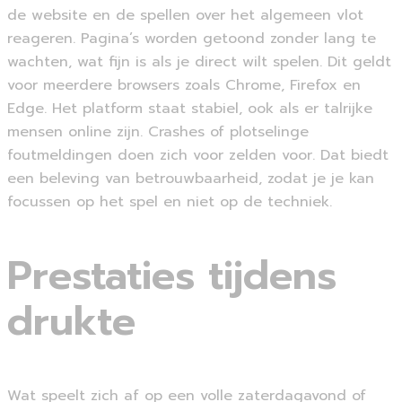
de website en de spellen over het algemeen vlot
reageren. Pagina’s worden getoond zonder lang te
wachten, wat fijn is als je direct wilt spelen. Dit geldt
voor meerdere browsers zoals Chrome, Firefox en
Edge. Het platform staat stabiel, ook als er talrijke
mensen online zijn. Crashes of plotselinge
foutmeldingen doen zich voor zelden voor. Dat biedt
een beleving van betrouwbaarheid, zodat je je kan
focussen op het spel en niet op de techniek.
Prestaties tijdens
drukte
Wat speelt zich af op een volle zaterdagavond of