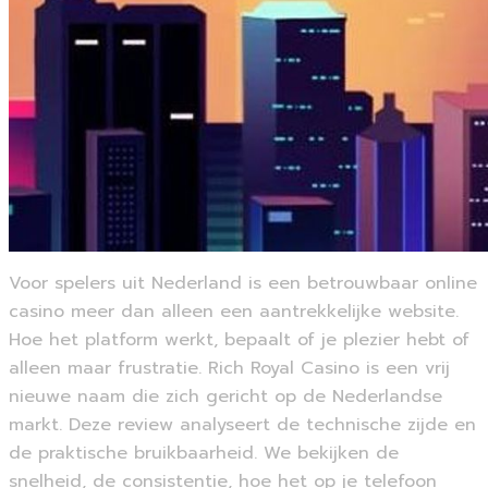
Voor spelers uit Nederland is een betrouwbaar online
casino meer dan alleen een aantrekkelijke website.
Hoe het platform werkt, bepaalt of je plezier hebt of
alleen maar frustratie. Rich Royal Casino is een vrij
nieuwe naam die zich gericht op de Nederlandse
markt. Deze review analyseert de technische zijde en
de praktische bruikbaarheid. We bekijken de
snelheid, de consistentie, hoe het op je telefoon