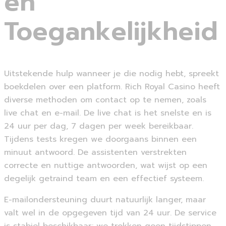
en
Toegankelijkheid
Uitstekende hulp wanneer je die nodig hebt, spreekt
boekdelen over een platform. Rich Royal Casino heeft
diverse methoden om contact op te nemen, zoals
live chat en e-mail. De live chat is het snelste en is
24 uur per dag, 7 dagen per week bereikbaar.
Tijdens tests kregen we doorgaans binnen een
minuut antwoord. De assistenten verstrekten
correcte en nuttige antwoorden, wat wijst op een
degelijk getraind team en een effectief systeem.
E-mailondersteuning duurt natuurlijk langer, maar
valt wel in de opgegeven tijd van 24 uur. De service
is stabiel beschikbaar; we trokken geen tijdstippen