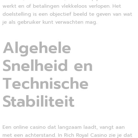
werkt en of betalingen vlekkeloos verlopen. Het
doelstelling is een objectief beeld te geven van wat
je als gebruiker kunt verwachten mag.
Algehele
Snelheid en
Technische
Stabiliteit
Een online casino dat langzaam laadt, vangt aan
met een achterstand. In Rich Royal Casino zie je dat