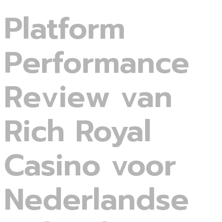
Platform
Performance
Review van
Rich Royal
Casino voor
Nederlandse