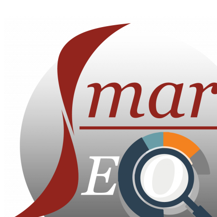
Skip to content