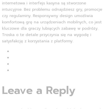
internetowa i interfejs kasyna są stworzone
intuicyjnie. Bez problemu odnajdziesz gry, promocje
czy regulaminy. Responsywny design umożliwia
komfortową grę na urządzeniach mobilnych, co jest
kluczowe dla graczy lubiących zabawę w podróży.
Troska o te detale przyczynia się na wygodę i
satysfakcję z korzystania z platformy.
Leave a Reply