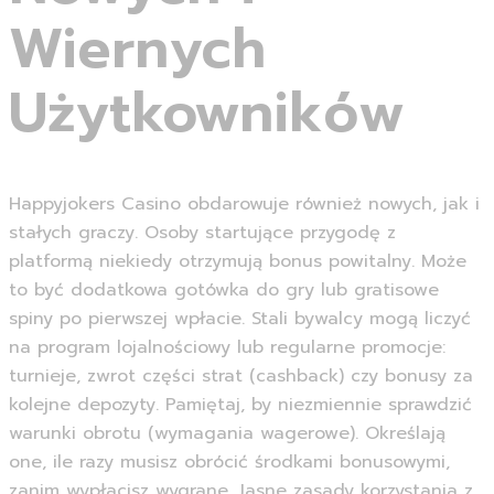
Wiernych
Użytkowników
Happyjokers Casino obdarowuje również nowych, jak i
stałych graczy. Osoby startujące przygodę z
platformą niekiedy otrzymują bonus powitalny. Może
to być dodatkowa gotówka do gry lub gratisowe
spiny po pierwszej wpłacie. Stali bywalcy mogą liczyć
na program lojalnościowy lub regularne promocje:
turnieje, zwrot części strat (cashback) czy bonusy za
kolejne depozyty. Pamiętaj, by niezmiennie sprawdzić
warunki obrotu (wymagania wagerowe). Określają
one, ile razy musisz obrócić środkami bonusowymi,
zanim wypłacisz wygrane. Jasne zasady korzystania z