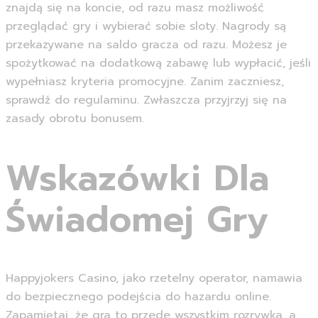
znajdą się na koncie, od razu masz możliwość
przeglądać gry i wybierać sobie sloty. Nagrody są
przekazywane na saldo gracza od razu. Możesz je
spożytkować na dodatkową zabawę lub wypłacić, jeśli
wypełniasz kryteria promocyjne. Zanim zaczniesz,
sprawdź do regulaminu. Zwłaszcza przyjrzyj się na
zasady obrotu bonusem.
Wskazówki Dla
Świadomej Gry
Happyjokers Casino, jako rzetelny operator, namawia
do bezpiecznego podejścia do hazardu online.
Zapamiętaj, że gra to przede wszystkim rozrywka, a