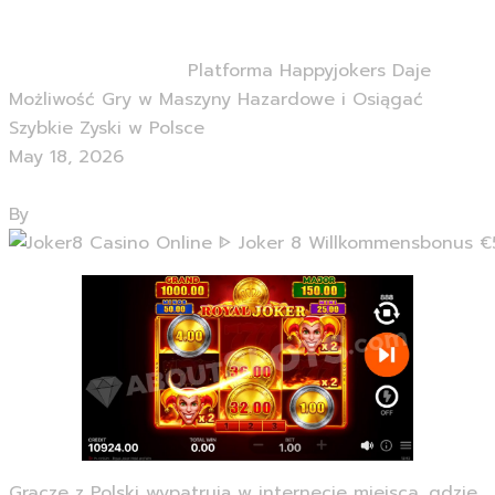
Home
Uncategorized
Platforma Happyjokers Daje
Możliwość Gry w Maszyny Hazardowe i Osiągać
Szybkie Zyski w Polsce
May 18, 2026
0 Comments
By
admin
Gracze z Polski wypatrują w internecie miejsca, gdzie