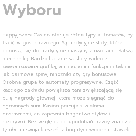
Wyboru
Happyjokers Casino oferuje różne typy automatów, by
trafić w gusta każdego. Są tradycyjne sloty, które
odnoszą się do tradycyjne maszyny z owocami i łatwą
mechaniką. Bardzo lubiane są sloty wideo z
zaawansowaną grafiką, animacjami i funkcjami takimi
jak darmowe spiny, mnożniki czy gry bonusowe.
Osobna grupa to automaty progresywne. Część
każdego zakładu powiększa tam zwiększającą się
pulę nagrody głównej, która może sięgnąć do
ogromnych sum. Kasino pracuje z wieloma
dostawcami, co zapewnia bogactwo stylów i
rozgrywki. Bez względu od upodobań, każdy znajdzie
tytuły na swoją kieszeń, z bogatym wyborem stawek.