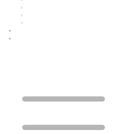
Amazon Marketing
Photography
Brand Logo
Blog
Contact Us
Menu
Lets start