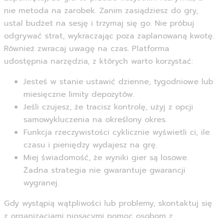
nie metoda na zarobek. Zanim zasiądziesz do gry,
ustal budżet na sesję i trzymaj się go. Nie próbuj
odgrywać strat, wykraczając poza zaplanowaną kwotę.
Również zwracaj uwagę na czas. Platforma
udostępnia narzędzia, z których warto korzystać:
Jesteś w stanie ustawić dzienne, tygodniowe lub
miesięczne limity depozytów.
Jeśli czujesz, że tracisz kontrolę, użyj z opcji
samowykluczenia na określony okres.
Funkcja rzeczywistości cyklicznie wyświetli ci, ile
czasu i pieniędzy wydajesz na grę.
Miej świadomość, że wyniki gier są losowe.
Żadna strategia nie gwarantuje gwarancji
wygranej.
Gdy wystąpią wątpliwości lub problemy, skontaktuj się
z organizacjami niosącymi pomoc osobom z