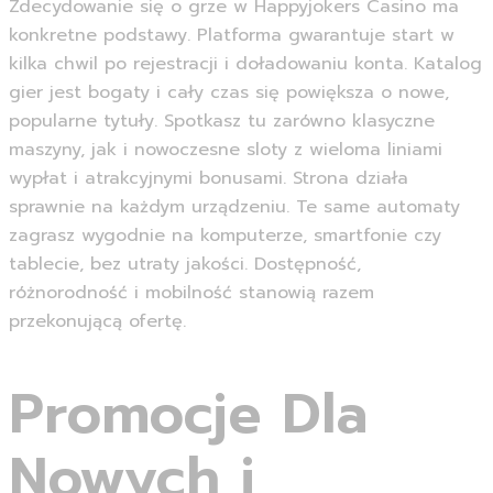
Zdecydowanie się o grze w Happyjokers Casino ma
konkretne podstawy. Platforma gwarantuje start w
kilka chwil po rejestracji i doładowaniu konta. Katalog
gier jest bogaty i cały czas się powiększa o nowe,
popularne tytuły. Spotkasz tu zarówno klasyczne
maszyny, jak i nowoczesne sloty z wieloma liniami
wypłat i atrakcyjnymi bonusami. Strona działa
sprawnie na każdym urządzeniu. Te same automaty
zagrasz wygodnie na komputerze, smartfonie czy
tablecie, bez utraty jakości. Dostępność,
różnorodność i mobilność stanowią razem
przekonującą ofertę.
Promocje Dla
Nowych i