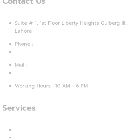
Contact Us
Suite # 1, 1st Floor Liberty Heights Gulberg III,
Lahore
Phone :
+92 312 4729067
Mail :
support@smartseo.pk
Working Hours : 10 AM - 6 PM
Services
Branding & Identity
Web Design & Development