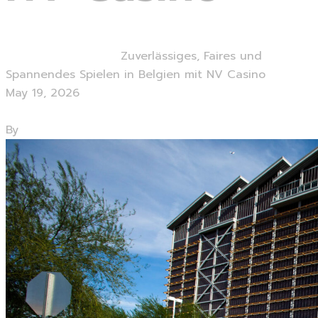
Home
Uncategorized
Zuverlässiges, Faires und
Spannendes Spielen in Belgien mit NV Casino
May 19, 2026
0 Comments
By
admin