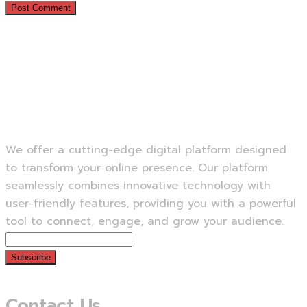
Previous Service
Next Service
We offer a cutting-edge digital platform designed
to transform your online presence. Our platform
seamlessly combines innovative technology with
user-friendly features, providing you with a powerful
tool to connect, engage, and grow your audience.
Subscribe
Contact Us