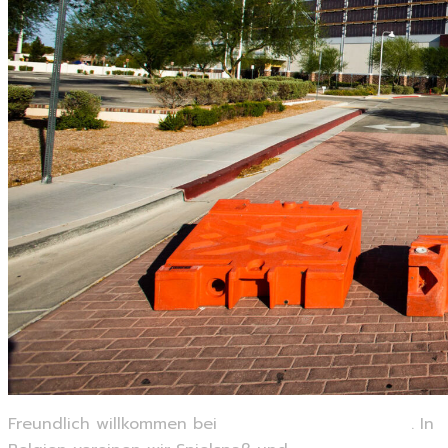
Freundlich willkommen bei
poker casino nv offiziell
. In