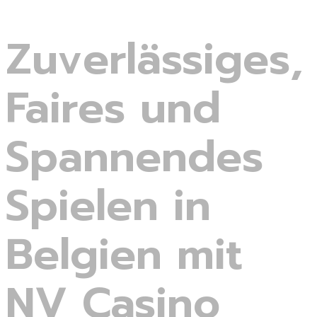
Zuverlässiges,
Faires und
Spannendes
Spielen in
Belgien mit
NV Casino