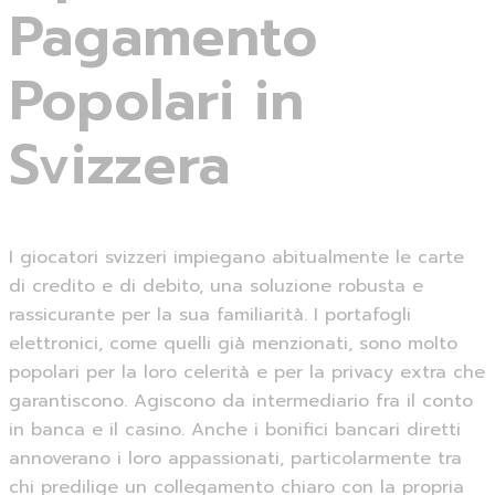
Pagamento
Popolari in
Svizzera
I giocatori svizzeri impiegano abitualmente le carte
di credito e di debito, una soluzione robusta e
rassicurante per la sua familiarità. I portafogli
elettronici, come quelli già menzionati, sono molto
popolari per la loro celerità e per la privacy extra che
garantiscono. Agiscono da intermediario fra il conto
in banca e il casino. Anche i bonifici bancari diretti
annoverano i loro appassionati, particolarmente tra
chi predilige un collegamento chiaro con la propria