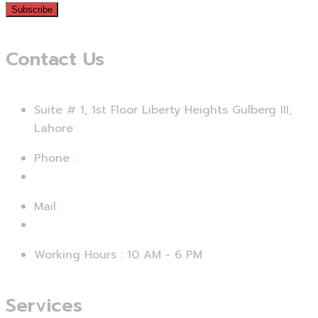
Subscribe
Contact Us
Suite # 1, 1st Floor Liberty Heights Gulberg III,
Lahore
Phone :
+92 312 4729067
Mail :
support@smartseo.pk
Working Hours : 10 AM - 6 PM
Services