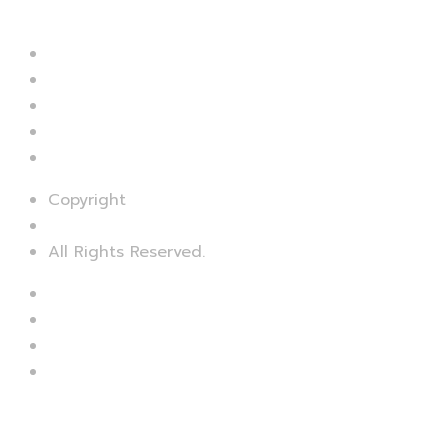
Branding & Identity
Web Design & Development
Mobile App Development
UI & UX Designing
Digital Marketing
Copyright
© SMART SEO
All Rights Reserved.