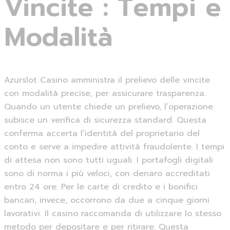
Vincite : Tempi e
Modalità
Azurslot Casino amministra il prelievo delle vincite
con modalità precise, per assicurare trasparenza.
Quando un utente chiede un prelievo, l’operazione
subisce un verifica di sicurezza standard. Questa
conferma accerta l’identità del proprietario del
conto e serve a impedire attività fraudolente. I tempi
di attesa non sono tutti uguali. I portafogli digitali
sono di norma i più veloci, con denaro accreditati
entro 24 ore. Per le carte di credito e i bonifici
bancari, invece, occorrono da due a cinque giorni
lavorativi. Il casino raccomanda di utilizzare lo stesso
metodo per depositare e per ritirare. Questa