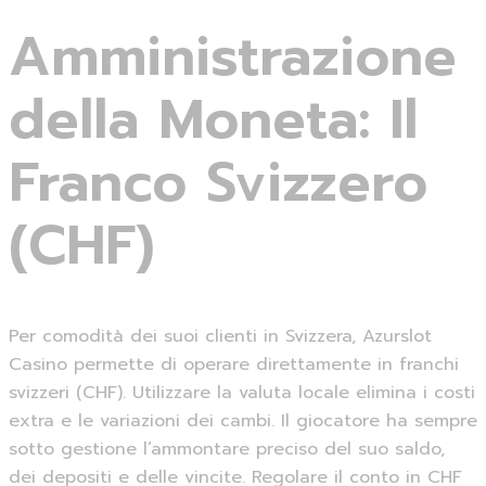
Amministrazione
della Moneta: Il
Franco Svizzero
(CHF)
Per comodità dei suoi clienti in Svizzera, Azurslot
Casino permette di operare direttamente in franchi
svizzeri (CHF). Utilizzare la valuta locale elimina i costi
extra e le variazioni dei cambi. Il giocatore ha sempre
sotto gestione l’ammontare preciso del suo saldo,
dei depositi e delle vincite. Regolare il conto in CHF