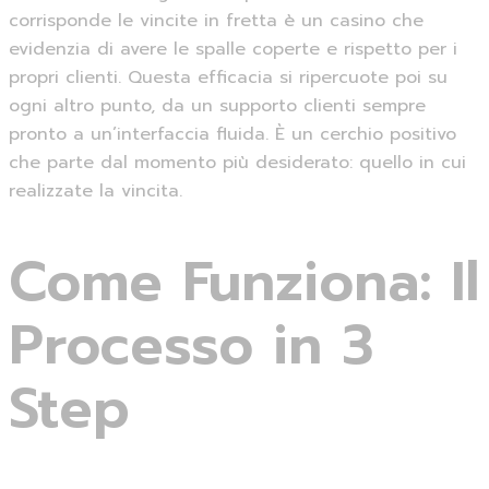
corrisponde le vincite in fretta è un casino che
evidenzia di avere le spalle coperte e rispetto per i
propri clienti. Questa efficacia si ripercuote poi su
ogni altro punto, da un supporto clienti sempre
pronto a un’interfaccia fluida. È un cerchio positivo
che parte dal momento più desiderato: quello in cui
realizzate la vincita.
Come Funziona: Il
Processo in 3
Step