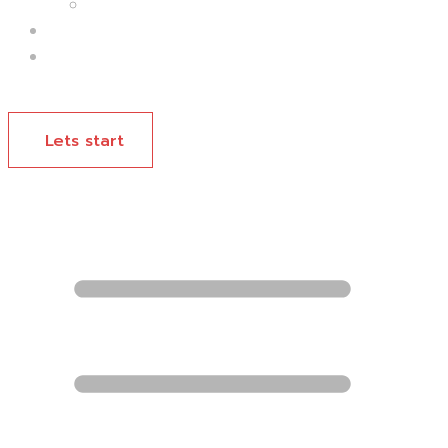
Brand Logo
Blog
Contact Us
Menu
Lets start