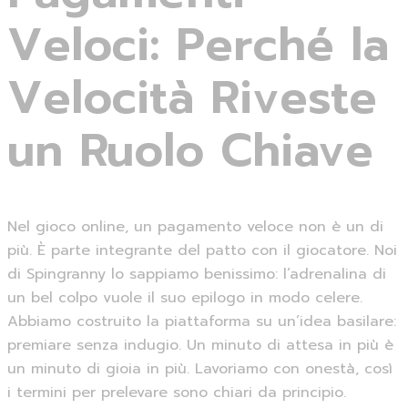
Veloci: Perché la
Velocità Riveste
un Ruolo Chiave
Nel gioco online, un pagamento veloce non è un di
più. È parte integrante del patto con il giocatore. Noi
di Spingranny lo sappiamo benissimo: l’adrenalina di
un bel colpo vuole il suo epilogo in modo celere.
Abbiamo costruito la piattaforma su un’idea basilare:
premiare senza indugio. Un minuto di attesa in più è
un minuto di gioia in più. Lavoriamo con onestà, così
i termini per prelevare sono chiari da principio.