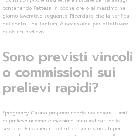
nostro compito è trasmettere l’ordine senza indugi,
contenendo l’attesa in poche ore o al massimo nel
giorno lavorativo seguente. Ricordate che la verifica
del conto, una tantum, è necessaria per effettuare
qualsiasi prelievo.
Sono previsti vincoli
o commissioni sui
prelievi rapidi?
Spingranny Casino propone condizioni chiare. I limiti
di prelievo minimo e massimo sono indicati nella
sezione “Pagamenti” del sito e sono studiati per