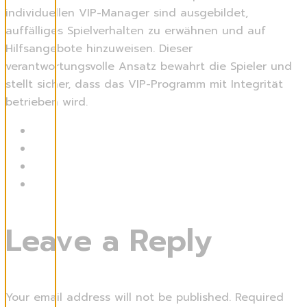
individuellen VIP-Manager sind ausgebildet,
auffälliges Spielverhalten zu erwähnen und auf
Hilfsangebote hinzuweisen. Dieser
verantwortungsvolle Ansatz bewahrt die Spieler und
stellt sicher, dass das VIP-Programm mit Integrität
betrieben wird.
Leave a Reply
Your email address will not be published.
Required