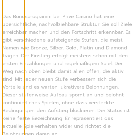
Das Bonusprogramm bei Prive Casino hat eine
übersichtliche, nachvollziehbare Struktur. Sie soll Ziele
erreichbar machen und den Fortschritt erkennbar. Es
gibt verschiedene aufsteigende Stufen, die meist
Namen wie Bronze, Silber, Gold, Platin und Diamond
tragen. Der Einstieg erfolgt meistens schon mit den
ersten Einzahlungen und regelmäßigem Spiel. Der
Weg nach oben bleibt damit allen offen, die aktiv
sind. Mit jeder neuen Stufe verbessern sich die
Vorteile und es warten lukrativere Belohnungen.
Dieser stufenweise Aufbau spornt an und belohnt
kontinuierliches Spielen, ohne dass versteckte
Bedingungen den Aufstieg blockieren. Der Status ist
keine feste Bezeichnung. Er repräsentiert das
aktuelle Spielverhalten wider und richtet die
Belohnungen daran an.