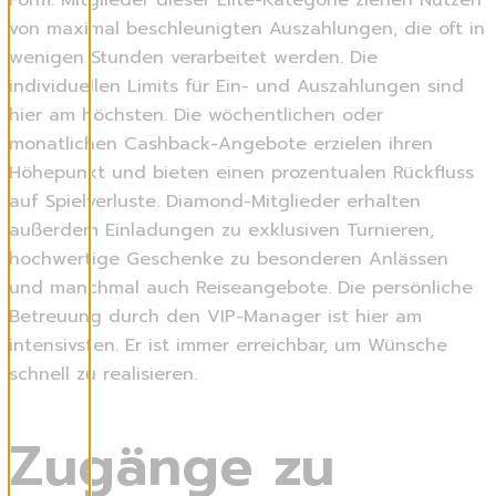
von maximal beschleunigten Auszahlungen, die oft in
wenigen Stunden verarbeitet werden. Die
individuellen Limits für Ein- und Auszahlungen sind
hier am höchsten. Die wöchentlichen oder
monatlichen Cashback-Angebote erzielen ihren
Höhepunkt und bieten einen prozentualen Rückfluss
auf Spielverluste. Diamond-Mitglieder erhalten
außerdem Einladungen zu exklusiven Turnieren,
hochwertige Geschenke zu besonderen Anlässen
und manchmal auch Reiseangebote. Die persönliche
Betreuung durch den VIP-Manager ist hier am
intensivsten. Er ist immer erreichbar, um Wünsche
schnell zu realisieren.
Zugänge zu