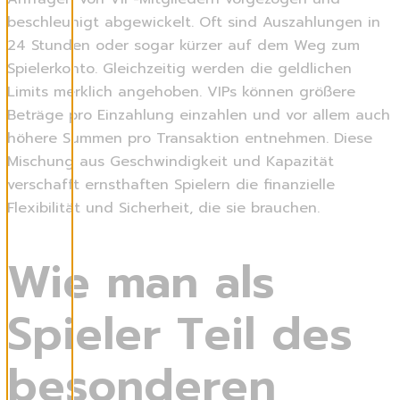
beschleunigt abgewickelt. Oft sind Auszahlungen in
24 Stunden oder sogar kürzer auf dem Weg zum
Spielerkonto. Gleichzeitig werden die geldlichen
Limits merklich angehoben. VIPs können größere
Beträge pro Einzahlung einzahlen und vor allem auch
höhere Summen pro Transaktion entnehmen. Diese
Mischung aus Geschwindigkeit und Kapazität
verschafft ernsthaften Spielern die finanzielle
Flexibilität und Sicherheit, die sie brauchen.
Wie man als
Spieler Teil des
besonderen