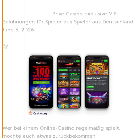
Home
Uncategorized
Prive Casino exklusive VIP-
Belohnungen für Spieler aus Spieler aus Deutschland
June 5, 2026
0 Comments
By
admin
Wer bei einem Online-Casino regelmäßig spielt,
möchte auch etwas zurückbekommen