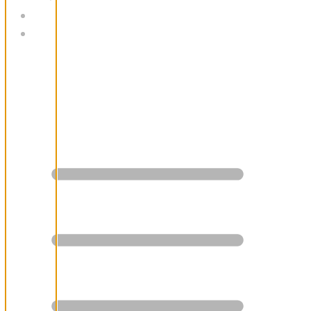
Blog
Contact Us
Menu
Lets start