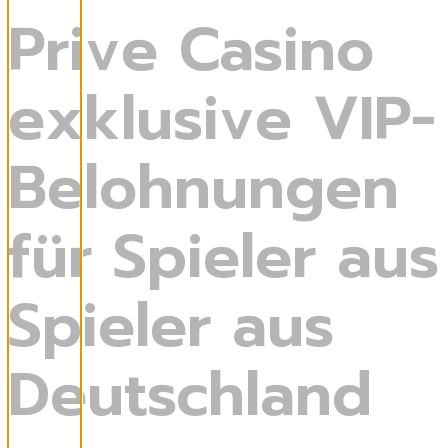
Prive Casino
exklusive VIP-
Belohnungen
für Spieler aus
Spieler aus
Deutschland