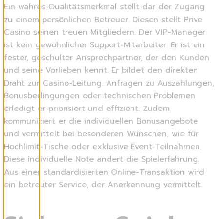
Ein wahres Qualitätsmerkmal stellt dar der Zugang
zu einem persönlichen Betreuer. Diesen stellt Prive
Casino seinen treuen Mitgliedern. Der VIP-Manager
ist kein gewöhnlicher Support-Mitarbeiter. Er ist ein
fester, geschulter Ansprechpartner, der den Kunden
und seine Vorlieben kennt. Er bildet den direkten
Draht zur Casino-Leitung. Anfragen zu Auszahlungen,
Bonusbedingungen oder technischen Problemen
erledigt er priorisiert und effizient. Zudem
kommuniziert er die individuellen Bonusangebote
und vermittelt bei besonderen Wünschen, wie für
Hochlimit-Tische oder exklusive Event-Teilnahmen.
Diese individuelle Note ändert die Spielerfahrung.
Aus einer standardisierten Online-Transaktion wird
ein betreuter Service, der Anerkennung vermittelt.