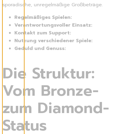
sporadische, unregelmäßige Großbeträge.
Regelmäßiges Spielen:
Verantwortungsvoller Einsatz:
Kontakt zum Support:
Nutzung verschiedener Spiele:
Geduld und Genuss:
Die Struktur:
Vom Bronze-
zum Diamond-
Status