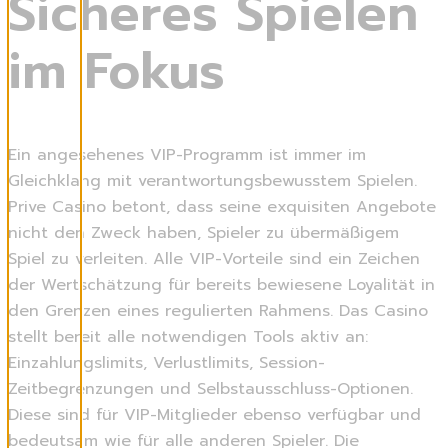
Sicheres Spielen
im Fokus
Ein angesehenes VIP-Programm ist immer im
Gleichklang mit verantwortungsbewusstem Spielen.
Prive Casino betont, dass seine exquisiten Angebote
nicht den Zweck haben, Spieler zu übermäßigem
Spiel zu verleiten. Alle VIP-Vorteile sind ein Zeichen
der Wertschätzung für bereits bewiesene Loyalität in
den Grenzen eines regulierten Rahmens. Das Casino
stellt bereit alle notwendigen Tools aktiv an:
Einzahlungslimits, Verlustlimits, Session-
Zeitbegrenzungen und Selbstausschluss-Optionen.
Diese sind für VIP-Mitglieder ebenso verfügbar und
bedeutsam wie für alle anderen Spieler. Die