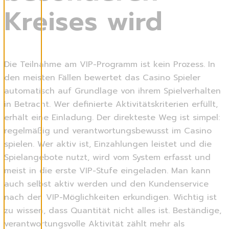
Kreises wird
Die Teilnahme am VIP-Programm ist kein Prozess. In
den meisten Fällen bewertet das Casino Spieler
automatisch auf Grundlage von ihrem Spielverhalten
in Betracht. Wer definierte Aktivitätskriterien erfüllt,
erhält eine Einladung. Der direkteste Weg ist simpel:
regelmäßig und verantwortungsbewusst im Casino
spielen. Wer aktiv ist, Einzahlungen leistet und die
Spielangebote nutzt, wird vom System erfasst und
meist in die erste VIP-Stufe eingeladen. Man kann
auch selbst aktiv werden und den Kundenservice
nach den VIP-Möglichkeiten erkundigen. Wichtig ist
zu wissen, dass Quantität nicht alles ist. Beständige,
verantwortungsvolle Aktivität zählt mehr als