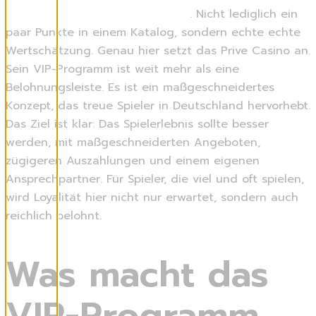
https://privecasinoo.com/de-de/
. Nicht lediglich ein
paar Punkte in einem Katalog, sondern echte echte
Wertschätzung. Genau hier setzt das Prive Casino an.
Sein VIP-Programm ist weit mehr als eine
Belohnungsleiste. Es ist ein maßgeschneidertes
Konzept, das treue Spieler in Deutschland hervorhebt.
Das Ziel ist klar: Das Spielerlebnis sollte besser
werden, mit maßgeschneiderten Angeboten,
zügigeren Auszahlungen und einem eigenen
Ansprechpartner. Für Spieler, die viel und oft spielen,
wird Loyalität hier nicht nur erwartet, sondern auch
reichlich belohnt.
Was macht das
VIP-Programm