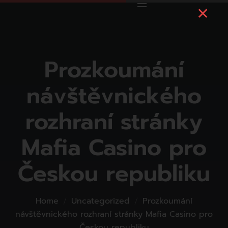
Prozkoumání
návštěvnického
rozhraní stránky
Mafia Casino pro
Českou republiku
Home
Uncategorized
Prozkoumání
návštěvnického rozhraní stránky Mafia Casino pro
Českou republiku