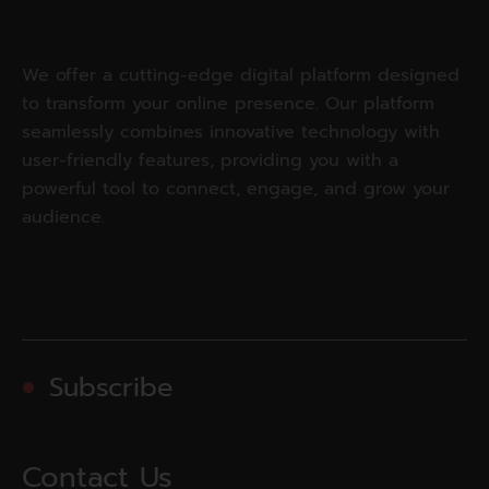
We offer a cutting-edge digital platform designed
to transform your online presence. Our platform
seamlessly combines innovative technology with
user-friendly features, providing you with a
powerful tool to connect, engage, and grow your
audience.
Subscribe
Contact Us