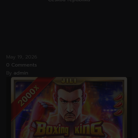
May 19, 2026
0 Comments
By
admin