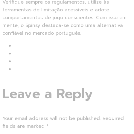
Verifique sempre os regulamentos, utilize às
ferramentas de limitação acessíveis e adote
comportamentos de jogo conscientes. Com isso em
mente, o Spinsy destaca-se como uma alternativa
confiável no mercado português.
Leave a Reply
Your email address will not be published.
Required
fields are marked
*