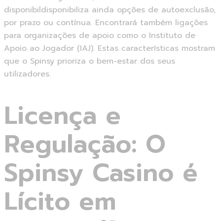
disponibildisponibiliza ainda opções de autoexclusão,
por prazo ou contínua. Encontrará também ligações
para organizações de apoio como o Instituto de
Apoio ao Jogador (IAJ). Estas características mostram
que o Spinsy prioriza o bem-estar dos seus
utilizadores.
Licença e
Regulação: O
Spinsy Casino é
Lícito em