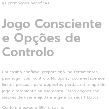
as promoções benéficas.
Jogo Consciente
e Opções de
Controlo
Um casino confiável proporciona-lhe ferramentas
para jogar com controlo. No Spinsy, pode estabelecer
limites pessoais para depósitos, perdas ou tempo de
jogo diretamente na sua conta. Estas opções são
simples de usar e ajudam a gerir os seus hábitos.
Conforme exige a SRIJ, o casino