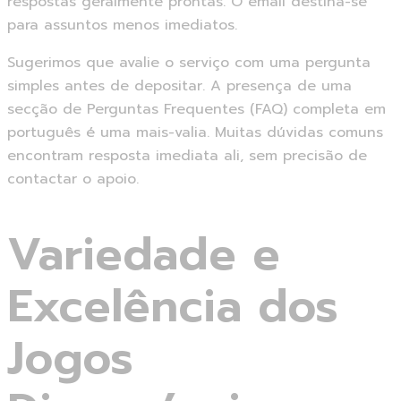
respostas geralmente prontas. O email destina-se
para assuntos menos imediatos.
Sugerimos que avalie o serviço com uma pergunta
simples antes de depositar. A presença de uma
secção de Perguntas Frequentes (FAQ) completa em
português é uma mais-valia. Muitas dúvidas comuns
encontram resposta imediata ali, sem precisão de
contactar o apoio.
Variedade e
Excelência dos
Jogos