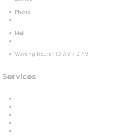
Phone :
+92 312 4729067
Mail :
support@smartseo.pk
Working Hours : 10 AM - 6 PM
Services
Branding & Identity
Web Design & Development
Mobile App Development
UI & UX Designing
Digital Marketing