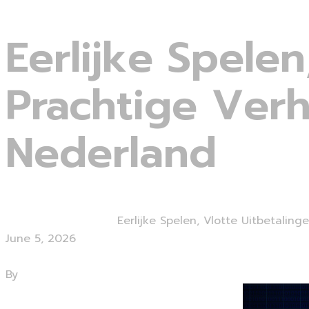
Eerlijke Spelen
Prachtige Verh
Nederland
Home
Uncategorized
Eerlijke Spelen, Vlotte Uitbetalin
June 5, 2026
0 Comments
By
admin