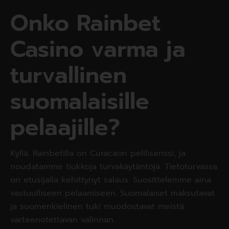
Onko Rainbet
Casino varma ja
turvallinen
suomalaisille
pelaajille?
Kyllä. Rainbetilla on Curacaon pelilisenssi, ja
noudatamme tiukkoja turvakäytäntöjä. Tietoturvassa
on etusijalla kehittynyt salaus. Suosittelemme aina
vastuulliseen pelaamiseen. Suomalaiset maksutavat
ja suomenkielinen tuki muodostavat meistä
varteenotettavan valinnan.