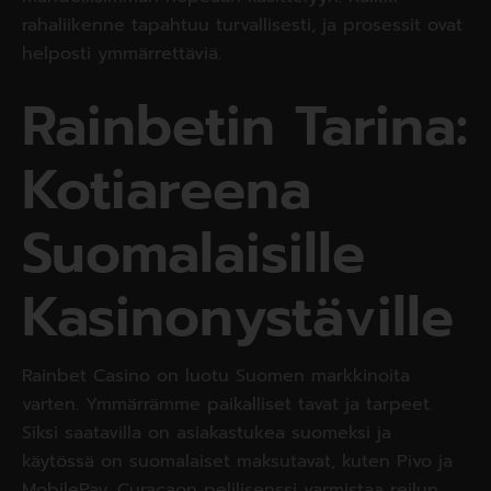
rahaliikenne tapahtuu turvallisesti, ja prosessit ovat
helposti ymmärrettäviä.
Rainbetin Tarina:
Kotiareena
Suomalaisille
Kasinonystäville
Rainbet Casino on luotu Suomen markkinoita
varten. Ymmärrämme paikalliset tavat ja tarpeet.
Siksi saatavilla on asiakastukea suomeksi ja
käytössä on suomalaiset maksutavat, kuten Pivo ja
MobilePay. Curacaon pelilisenssi varmistaa reilun