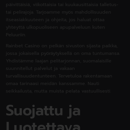
päivittäisiä, viikottaisia tai kuukausittaisia talletus-
tai pelirajoja. Tarjoamme myös mahdollisuuden
itseasiakkuuteen ja ohjeita, jos haluat ottaa
yhteyttä ulkopuoliseen apupalveluun kuten
Peluuriin.
Rainbet Casino on pelkän sivuston sijasta paikka,
jossa jokaisella pyöräytyksellä on oma tuntumansa.
Yhdistämme laajan pelitarjonnan, suomalaisille
suunnitellut palvelut ja vakaan
turvallisuudentunteen. Tervetuloa rakentamaan
omaa tarinaasi meidän kanssamme. Nauti
seikkailusta, mutta muista pelata vastuullisesti.
Suojattu ja
Luotettava