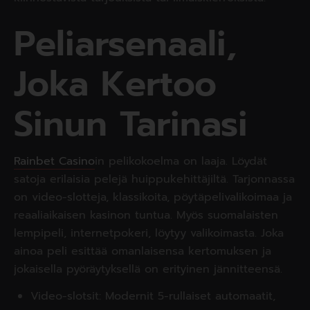
Peliarsenaali,
Joka Kertoo
Sinun Tarinasi
Rainbet Casino
in pelikokoelma on laaja. Löydät
satoja erilaisia pelejä huippukehittäjiltä. Tarjonnassa
on video-slotteja, klassikoita, pöytäpelivalikoimaa ja
reaaliaikaisen kasinon tuntua. Myös suomalaisten
lempipeli, internetpokeri, löytyy valikoimasta. Joka
ainoa peli esittää omanlaisensa kertomuksen ja
jokaisella pyöräytyksellä on erityinen jännitteensä.
Video-slotsit: Modernit 5-rullaiset automaatit,