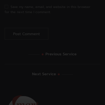
Save my name, email, and website in this browser
for the next time I comment.
Previous Service
Next Service