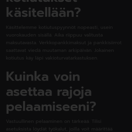
käsitellään?
Käsittelemme kotiutuspyynnöt nopeasti, usein
vuorokauden sisällä. Aika riippuu valitusta
maksutavasta. Verkkopankkimaksut ja pankkisiirrot
saattavat viedä muutaman arkipäivän. Jokainen
kotiutus käy läpi vakioturvatarkastuksen.
Kuinka voin
asettaa rajoja
pelaamiseeni?
Vastuullinen pelaaminen on tärkeää. Tilisi
asetuksista löydät työkalut, joilla voit määrittää