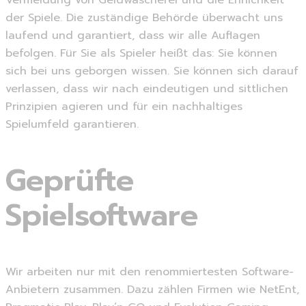
der Spiele. Die zuständige Behörde überwacht uns
laufend und garantiert, dass wir alle Auflagen
befolgen. Für Sie als Spieler heißt das: Sie können
sich bei uns geborgen wissen. Sie können sich darauf
verlassen, dass wir nach eindeutigen und sittlichen
Prinzipien agieren und für ein nachhaltiges
Spielumfeld garantieren.
Geprüfte
Spielsoftware
Wir arbeiten nur mit den renommiertesten Software-
Anbietern zusammen. Dazu zählen Firmen wie NetEnt,