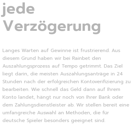
jede
Verzögerung
Langes Warten auf Gewinne ist frustrierend. Aus
diesem Grund haben wir bei Rainbet den
Auszahlungsprozess auf Tempo getrimmt. Das Ziel
liegt darin, die meisten Auszahlungsanträge in 24
Stunden nach der erfolgreichen Kontoverifizierung zu
bearbeiten. Wie schnell das Geld dann auf Ihrem
Konto landet, hängt nur noch von Ihrer Bank oder
dem Zahlungsdienstleister ab. Wir stellen bereit eine
umfangreiche Auswahl an Methoden, die für
deutsche Spieler besonders geeignet sind.