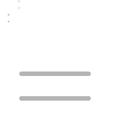
Photography
Brand Logo
Blog
Contact Us
Menu
Lets start