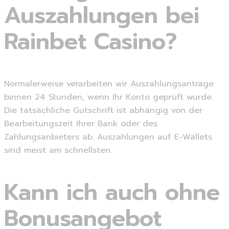
Auszahlungen bei
Rainbet Casino?
Normalerweise verarbeiten wir Auszahlungsanträge
binnen 24 Stunden, wenn Ihr Konto geprüft wurde.
Die tatsächliche Gutschrift ist abhängig von der
Bearbeitungszeit Ihrer Bank oder des
Zahlungsanbieters ab. Auszahlungen auf E-Wallets
sind meist am schnellsten.
Kann ich auch ohne
Bonusangebot