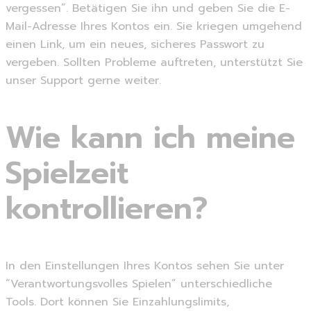
vergessen”. Betätigen Sie ihn und geben Sie die E-
Mail-Adresse Ihres Kontos ein. Sie kriegen umgehend
einen Link, um ein neues, sicheres Passwort zu
vergeben. Sollten Probleme auftreten, unterstützt Sie
unser Support gerne weiter.
Wie kann ich meine
Spielzeit
kontrollieren?
In den Einstellungen Ihres Kontos sehen Sie unter
“Verantwortungsvolles Spielen” unterschiedliche
Tools. Dort können Sie Einzahlungslimits,