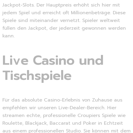
Jackpot-Slots. Der Hauptpreis erhöht sich hier mit
jedem Spiel und erreicht oft Millionenbeträge. Diese
Spiele sind miteinander vernetzt. Spieler weltweit
füllen den Jackpot, der jederzeit gewonnen werden
kann.
Live Casino und
Tischspiele
Für das absolute Casino-Erlebnis von Zuhause aus
empfehlen wir unseren Live-Dealer-Bereich. Hier
streamen echte, professionelle Croupiers Spiele wie
Roulette, Blackjack, Baccarat und Poker in Echtzeit
aus einem professionellen Studio. Sie können mit dem