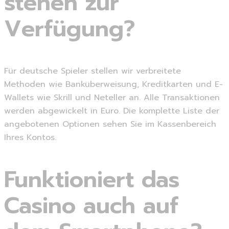
stehen zur
Verfügung?
Für deutsche Spieler stellen wir verbreitete
Methoden wie Banküberweisung, Kreditkarten und E-
Wallets wie Skrill und Neteller an. Alle Transaktionen
werden abgewickelt in Euro. Die komplette Liste der
angebotenen Optionen sehen Sie im Kassenbereich
Ihres Kontos.
Funktioniert das
Casino auch auf