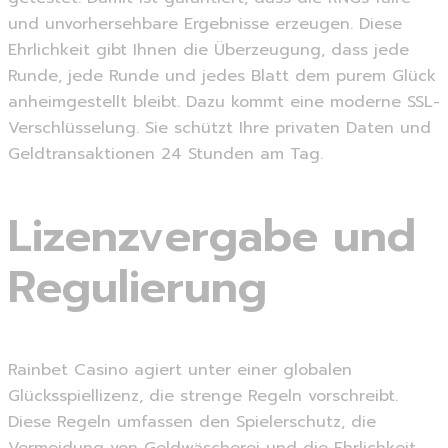
und unvorhersehbare Ergebnisse erzeugen. Diese
Ehrlichkeit gibt Ihnen die Überzeugung, dass jede
Runde, jede Runde und jedes Blatt dem purem Glück
anheimgestellt bleibt. Dazu kommt eine moderne SSL-
Verschlüsselung. Sie schützt Ihre privaten Daten und
Geldtransaktionen 24 Stunden am Tag.
Lizenzvergabe und
Regulierung
Rainbet Casino agiert unter einer globalen
Glücksspiellizenz, die strenge Regeln vorschreibt.
Diese Regeln umfassen den Spielerschutz, die
Vermeidung von Geldwäscherei und die Ehrlichkeit