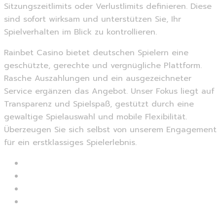
Sitzungszeitlimits oder Verlustlimits definieren. Diese
sind sofort wirksam und unterstützen Sie, Ihr
Spielverhalten im Blick zu kontrollieren.
Rainbet Casino bietet deutschen Spielern eine
geschützte, gerechte und vergnügliche Plattform.
Rasche Auszahlungen und ein ausgezeichneter
Service ergänzen das Angebot. Unser Fokus liegt auf
Transparenz und Spielspaß, gestützt durch eine
gewaltige Spielauswahl und mobile Flexibilität.
Überzeugen Sie sich selbst von unserem Engagement
für ein erstklassiges Spielerlebnis.