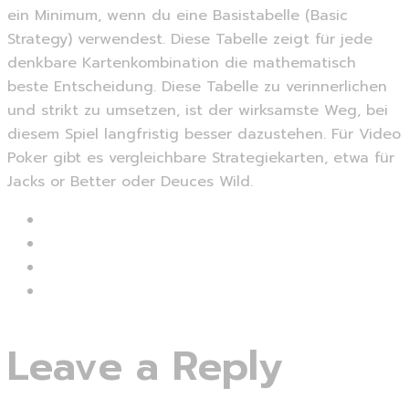
ein Minimum, wenn du eine Basistabelle (Basic
Strategy) verwendest. Diese Tabelle zeigt für jede
denkbare Kartenkombination die mathematisch
beste Entscheidung. Diese Tabelle zu verinnerlichen
und strikt zu umsetzen, ist der wirksamste Weg, bei
diesem Spiel langfristig besser dazustehen. Für Video
Poker gibt es vergleichbare Strategiekarten, etwa für
Jacks or Better oder Deuces Wild.
Leave a Reply