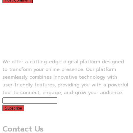
Previous Service
Next Service
We offer a cutting-edge digital platform designed
to transform your online presence. Our platform
seamlessly combines innovative technology with
user-friendly features, providing you with a powerful
tool to connect, engage, and grow your audience.
Subscribe
Contact Us