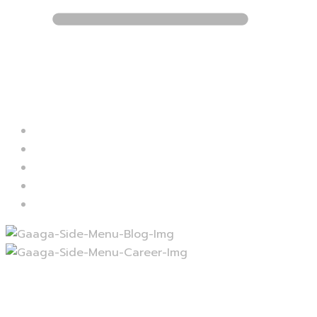
Blog
Career
Contact
Services
Projects