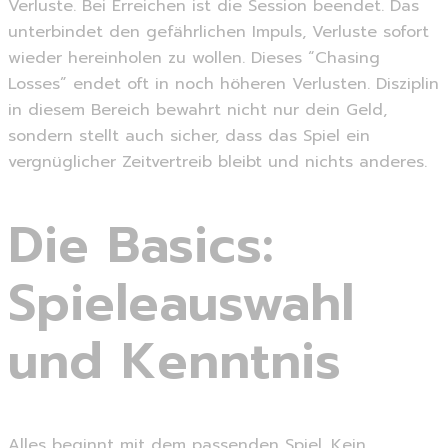
Verluste. Bei Erreichen ist die Session beendet. Das
unterbindet den gefährlichen Impuls, Verluste sofort
wieder hereinholen zu wollen. Dieses “Chasing
Losses” endet oft in noch höheren Verlusten. Disziplin
in diesem Bereich bewahrt nicht nur dein Geld,
sondern stellt auch sicher, dass das Spiel ein
vergnüglicher Zeitvertreib bleibt und nichts anderes.
Die Basics:
Spieleauswahl
und Kenntnis
Alles beginnt mit dem passenden Spiel. Kein