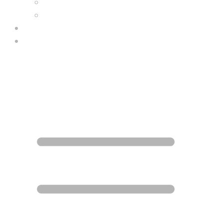
Photography
Brand Logo
Blog
Contact Us
Menu
Lets start