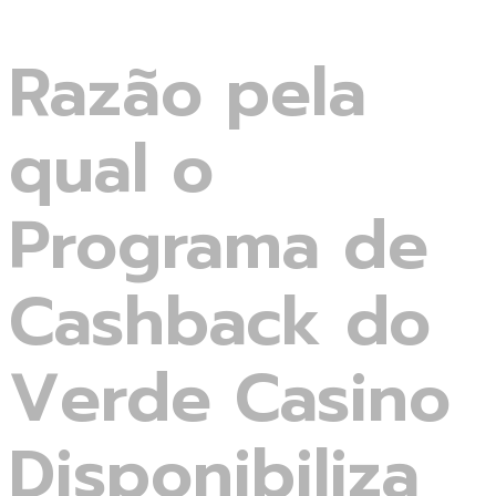
Razão pela
qual o
Programa de
Cashback do
Verde Casino
Disponibiliza