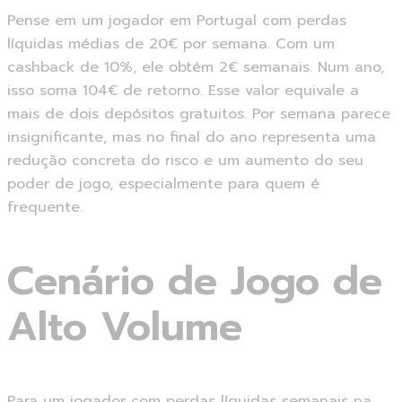
Pense em um jogador em Portugal com perdas
líquidas médias de 20€ por semana. Com um
cashback de 10%, ele obtém 2€ semanais. Num ano,
isso soma 104€ de retorno. Esse valor equivale a
mais de dois depósitos gratuitos. Por semana parece
insignificante, mas no final do ano representa uma
redução concreta do risco e um aumento do seu
poder de jogo, especialmente para quem é
frequente.
Cenário de Jogo de
Alto Volume
Para um jogador com perdas líquidas semanais na