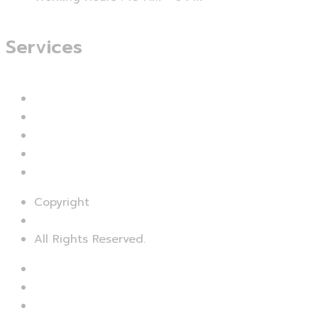
Services
Branding & Identity
Web Design & Development
Mobile App Development
UI & UX Designing
Digital Marketing
Copyright
© SMART SEO
All Rights Reserved.