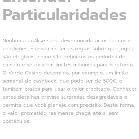
Particularidades
Nenhuma análise séria deve considerar os termos e
condições. É essencial ler as regras sobre que jogos
são elegíveis, como são definidos os períodos de
cálculo e se existem limites máximos para o retorno.
O Verde Casino determina, por exemplo, um limite
semanal de cashback, que pode ser de 500€, e
também prazos para usar o valor creditado. Conhecer
estes detalhes previne surpresas desagradáveis e
permite que você planeje com precisão. Desta forma,
o valor prometido realmente chega até si sem
obstáculos.