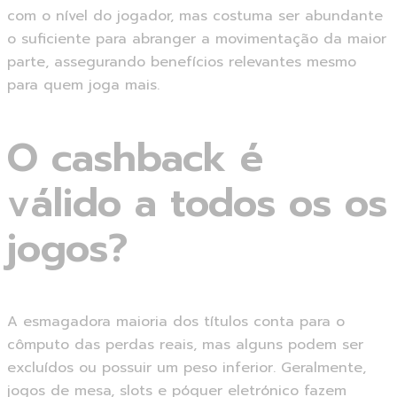
com o nível do jogador, mas costuma ser abundante
o suficiente para abranger a movimentação da maior
parte, assegurando benefícios relevantes mesmo
para quem joga mais.
O cashback é
válido a todos os os
jogos?
A esmagadora maioria dos títulos conta para o
cômputo das perdas reais, mas alguns podem ser
excluídos ou possuir um peso inferior. Geralmente,
jogos de mesa, slots e póquer eletrónico fazem