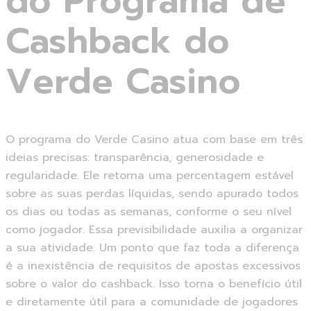
do Programa de
Cashback do
Verde Casino
O programa do Verde Casino atua com base em três
ideias precisas: transparência, generosidade e
regularidade. Ele retorna uma percentagem estável
sobre as suas perdas líquidas, sendo apurado todos
os dias ou todas as semanas, conforme o seu nível
como jogador. Essa previsibilidade auxilia a organizar
a sua atividade. Um ponto que faz toda a diferença
é a inexistência de requisitos de apostas excessivos
sobre o valor do cashback. Isso torna o benefício útil
e diretamente útil para a comunidade de jogadores