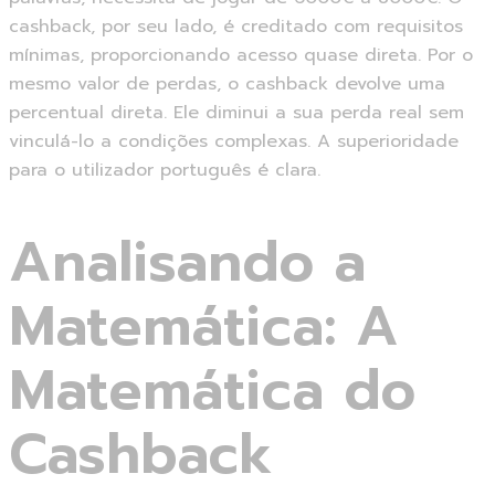
cashback, por seu lado, é creditado com requisitos
mínimas, proporcionando acesso quase direta. Por o
mesmo valor de perdas, o cashback devolve uma
percentual direta. Ele diminui a sua perda real sem
vinculá-lo a condições complexas. A superioridade
para o utilizador português é clara.
Analisando a
Matemática: A
Matemática do
Cashback