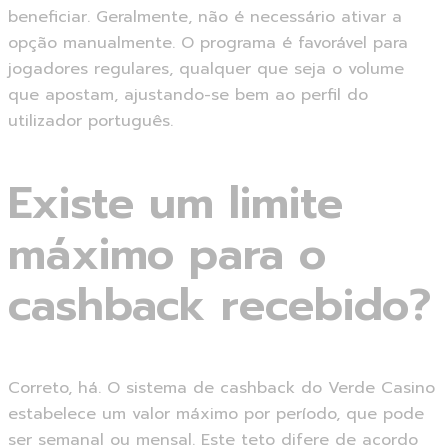
beneficiar. Geralmente, não é necessário ativar a
opção manualmente. O programa é favorável para
jogadores regulares, qualquer que seja o volume
que apostam, ajustando-se bem ao perfil do
utilizador português.
Existe um limite
máximo para o
cashback recebido?
Correto, há. O sistema de cashback do Verde Casino
estabelece um valor máximo por período, que pode
ser semanal ou mensal. Este teto difere de acordo