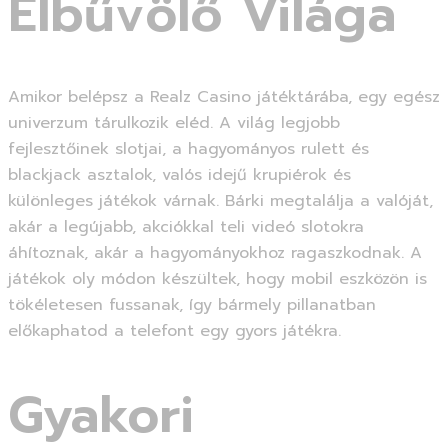
Elbűvölő Világa
Amikor belépsz a Realz Casino játéktárába, egy egész
univerzum tárulkozik eléd. A világ legjobb
fejlesztőinek slotjai, a hagyományos rulett és
blackjack asztalok, valós idejű krupiérok és
különleges játékok várnak. Bárki megtalálja a valóját,
akár a legújabb, akciókkal teli videó slotokra
áhítoznak, akár a hagyományokhoz ragaszkodnak. A
játékok oly módon készültek, hogy mobil eszközön is
tökéletesen fussanak, így bármely pillanatban
előkaphatod a telefont egy gyors játékra.
Gyakori