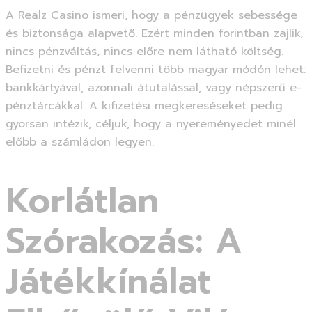
A Realz Casino ismeri, hogy a pénzügyek sebessége
és biztonsága alapvető. Ezért minden forintban zajlik,
nincs pénzváltás, nincs előre nem látható költség.
Befizetni és pénzt felvenni több magyar módón lehet:
bankkártyával, azonnali átutalással, vagy népszerű e-
pénztárcákkal. A kifizetési megkereséseket pedig
gyorsan intézik, céljuk, hogy a nyereményedet minél
előbb a számládon legyen.
Korlátlan
Szórakozás: A
Játékkínálat