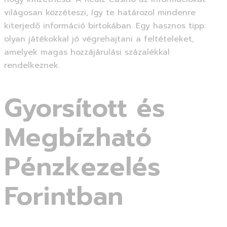
világosan közzéteszi, így te határozol mindenre
kiterjedő információ birtokában. Egy hasznos tipp:
olyan játékokkal jó végrehajtani a feltételeket,
amelyek magas hozzájárulási százalékkal
rendelkeznek.
Gyorsított és
Megbízható
Pénzkezelés
Forintban