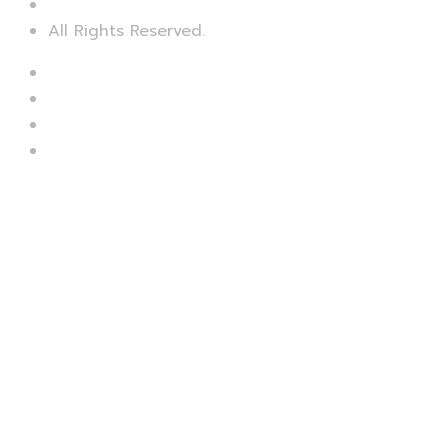
© SMART SEO
All Rights Reserved.