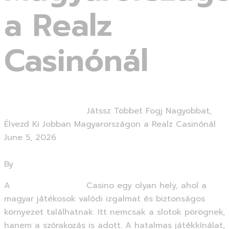
a Realz
Casinónál
Home
Uncategorized
Játssz Többet Fogj Nagyobbat,
Élvezd Ki Jobban Magyarországon a Realz Casinónál
June 5, 2026
0 Comments
By
admin
A
Realz Casino Slot
Casino egy olyan hely, ahol a
magyar játékosok valódi izgalmat és biztonságos
környezet találhatnak. Itt nemcsak a slotok pörögnek,
hanem a szórakozás is adott. A hatalmas játékkínálat,