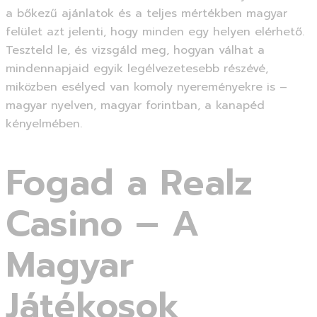
a bőkezű ajánlatok és a teljes mértékben magyar
felület azt jelenti, hogy minden egy helyen elérhető.
Teszteld le, és vizsgáld meg, hogyan válhat a
mindennapjaid egyik legélvezetesebb részévé,
miközben esélyed van komoly nyereményekre is –
magyar nyelven, magyar forintban, a kanapéd
kényelmében.
Fogad a Realz
Casino – A
Magyar
Játékosok