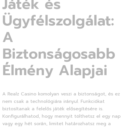
Játék és
Ügyfélszolgálat:
A
Biztonságosabb
Élmény Alapjai
A Realz Casino komolyan veszi a biztonságot, és ez
nem csak a technológiára irányul. Funkciókat
biztosítanak a felelős játék elősegítésére is.
Konfigurálhatod, hogy mennyit tölthetsz el egy nap
vagy egy hét során, limitet határozhatsz meg a