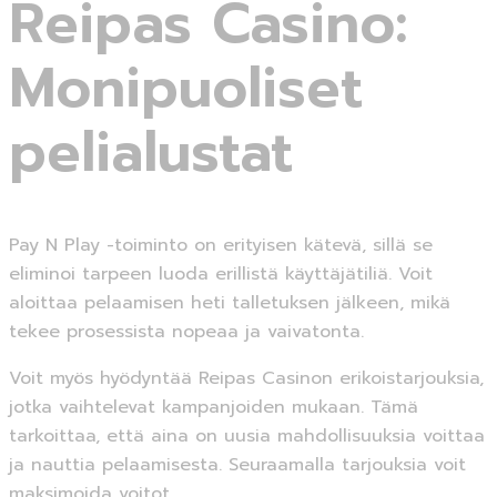
Reipas Casino:
Monipuoliset
pelialustat
Pay N Play -toiminto on erityisen kätevä, sillä se
eliminoi tarpeen luoda erillistä käyttäjätiliä. Voit
aloittaa pelaamisen heti talletuksen jälkeen, mikä
tekee prosessista nopeaa ja vaivatonta.
Voit myös hyödyntää Reipas Casinon erikoistarjouksia,
jotka vaihtelevat kampanjoiden mukaan. Tämä
tarkoittaa, että aina on uusia mahdollisuuksia voittaa
ja nauttia pelaamisesta. Seuraamalla tarjouksia voit
maksimoida voitot.