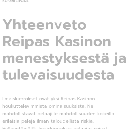
kokeiltavaa.
Yhteenveto
Reipas Kasinon
menestyksestä ja
tulevaisuudesta
Ilmaiskierrokset ovat yksi Reipas Kasinon
houkuttelevimmista ominaisuuksista. Ne
mahdollistavat pelaajille mahdollisuuden kokeilla
erilaisia pelejä ilman taloudellista riskiä.
Hyödyntämällä ilmaiskierroksia pelaajat voivat