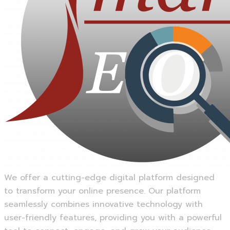
We offer a cutting-edge digital platform designed
to transform your online presence. Our platform
seamlessly combines innovative technology with
user-friendly features, providing you with a powerful