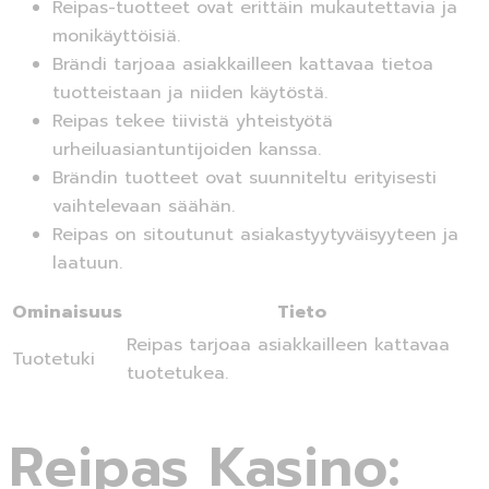
Reipas-tuotteet ovat erittäin mukautettavia ja
monikäyttöisiä.
Brändi tarjoaa asiakkailleen kattavaa tietoa
tuotteistaan ja niiden käytöstä.
Reipas tekee tiivistä yhteistyötä
urheiluasiantuntijoiden kanssa.
Brändin tuotteet ovat suunniteltu erityisesti
vaihtelevaan säähän.
Reipas on sitoutunut asiakastyytyväisyyteen ja
laatuun.
Ominaisuus
Tieto
Reipas tarjoaa asiakkailleen kattavaa
Tuotetuki
tuotetukea.
Reipas Kasino: