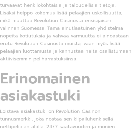
turvaavat henkilökohtaisia ja taloudellisia tietoja.
Lisäksi helppo kokemus lisää pelaajien uskollisuutta,
mikä muuttaa Revolution Casinosta ensisijaisen
valinnan Suomessa. Tämä ainutlaatuinen yhdistelmä
nopeita kotiutuksia ja vahvaa varmuutta ei ainoastaan
erotu Revolution Casinosta muista, vaan myös lisää
pelaajien luottamusta ja kannustaa heitä osallistumaan
aktiivisemmin peliharrastuksiinsa.
Erinomainen
asiakastuki
Loistava asiakastuki on Revolution Casinon
tunnusmerkki, joka nostaa sen kilpailuhenkisellä
nettipelialan alalla. 24/7 saatavuuden ja monien