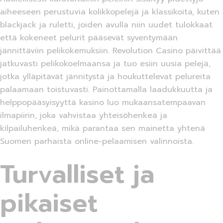
aiheeseen perustuvia kolikkopelejä ja klassikoita, kuten
blackjack ja ruletti, joiden avulla niin uudet tulokkaat
että kokeneet pelurit pääsevät syventymään
jännittäviin pelikokemuksiin. Revolution Casino päivittää
jatkuvasti pelikokoelmaansa ja tuo esiin uusia pelejä,
jotka ylläpitävät jännitystä ja houkuttelevat pelureita
palaamaan toistuvasti. Painottamalla laadukkuutta ja
helppopääsyisyyttä kasino luo mukaansatempaavan
ilmapiirin, joka vahvistaa yhteisöhenkeä ja
kilpailuhenkeä, mikä parantaa sen mainetta yhtenä
Suomen parhaista online-pelaamisen valinnoista.
Turvalliset ja
pikaiset