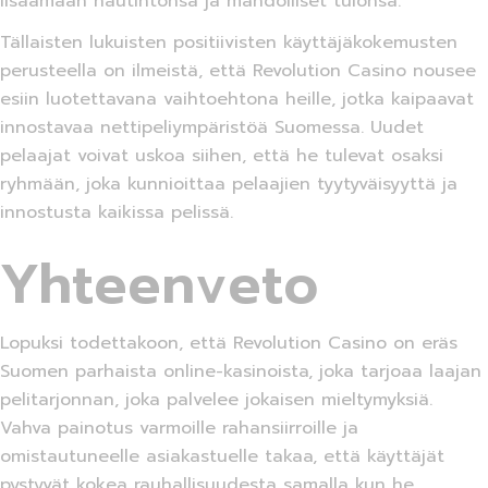
lisäämään nautintonsa ja mahdolliset tulonsa.
Tällaisten lukuisten positiivisten käyttäjäkokemusten
perusteella on ilmeistä, että Revolution Casino nousee
esiin luotettavana vaihtoehtona heille, jotka kaipaavat
innostavaa nettipeliympäristöä Suomessa. Uudet
pelaajat voivat uskoa siihen, että he tulevat osaksi
ryhmään, joka kunnioittaa pelaajien tyytyväisyyttä ja
innostusta kaikissa pelissä.
Yhteenveto
Lopuksi todettakoon, että Revolution Casino on eräs
Suomen parhaista online-kasinoista, joka tarjoaa laajan
pelitarjonnan, joka palvelee jokaisen mieltymyksiä.
Vahva painotus varmoille rahansiirroille ja
omistautuneelle asiakastuelle takaa, että käyttäjät
pystyvät kokea rauhallisuudesta samalla kun he