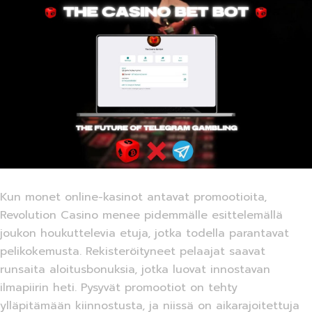
Kun monet online-kasinot antavat promootioita,
Revolution Casino menee pidemmälle esittelemällä
joukon houkuttelevia etuja, jotka todella parantavat
pelikokemusta. Rekisteröityneet pelaajat saavat
runsaita aloitusbonuksia, jotka luovat innostavan
ilmapiirin heti. Pysyvät promootiot on tehty
ylläpitämään kiinnostusta, ja niissä on aikarajoitettuja