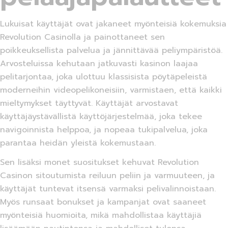
Lukuisat käyttäjät ovat jakaneet myönteisiä kokemuksia
Revolution Casinolla ja painottaneet sen
poikkeuksellista palvelua ja jännittävää peliympäristöä.
Arvosteluissa kehutaan jatkuvasti kasinon laajaa
pelitarjontaa, joka ulottuu klassisista pöytäpeleistä
moderneihin videopelikoneisiin, varmistaen, että kaikki
mieltymykset täyttyvät. Käyttäjät arvostavat
käyttäjäystävällistä käyttöjärjestelmää, joka tekee
navigoinnista helppoa, ja nopeaa tukipalvelua, joka
parantaa heidän yleistä kokemustaan.
Sen lisäksi monet suositukset kehuvat Revolution
Casinon sitoutumista reiluun peliin ja varmuuteen, ja
käyttäjät tuntevat itsensä varmaksi pelivalinnoistaan.
Myös runsaat bonukset ja kampanjat ovat saaneet
myönteisiä huomioita, mikä mahdollistaa käyttäjiä