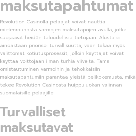
maksutapahtumat
Revolution Casinolla pelaajat voivat nauttia
mielenrauhasta varmojen maksutapojen avulla, jotka
suojaavat heidän taloudellisia tietojaan. Alusta ei
ainoastaan priorisoi turvallisuutta, vaan takaa myös
välittömät kotiutusprosessit, jolloin käyttäjät voivat
käyttää voittojaan ilman turhia viiveitä. Tämä
omistautuminen varmoihin ja tehokkaisiin
maksutapahtumiin parantaa yleistä pelikokemusta, mikä
tekee Revolution Casinosta huippuluokan valinnan
suomalaisille pelaajille.
Turvalliset
maksutavat