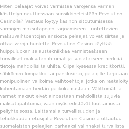
Miten pelaajat voivat varmistaa varojensa varman
käsittelyn nauttiessaan suosikkipeleistään Revolution
Casinolla? Vastaus löytyy kasinon sitoutumisessa
varmojen maksutapojen tarjoamiseen. Luotettavien
maksuvaihtoehtojen ansiosta pelaajat voivat siirtää ja
ottaa varoja huoletta. Revolution Casino käyttää
huippuluokan salaustekniikkaa varmistaakseen
turvalliset maksutapahtumat ja suojatakseen herkkiä
tietoja mahdollisilta uhilta. Olipa kyseessä kreditkortti,
sähköinen lompakko tai pankkisiirto, pelaajille tarjotaan
monipuolinen valikoima vaihtoehtoja, jotka on räätälöity
kohentamaan heidän pelikokemustaan. Välittömät ja
varmat maksut eivät ainoastaan mahdollista sujuvia
maksutapahtumia, vaan myös edistävät luottamusta
peliyhteisössä. Laittamalla turvallisuuden ja
tehokkuuden etusijalle Revolution Casino erottautuu
suomalaisten pelaajien parhaaksi valinnaksi turvallista