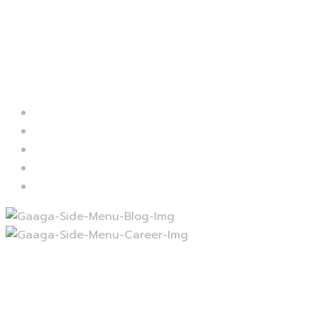
Blog
Career
Contact
Services
Projects