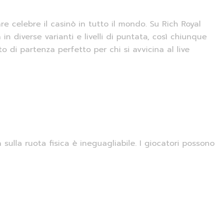
re celebre il casinò in tutto il mondo. Su Rich Royal
in diverse varianti e livelli di puntata, così chiunque
o di partenza perfetto per chi si avvicina al live
 sulla ruota fisica è ineguagliabile. I giocatori possono